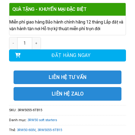
QUÀ TẶNG - KHUYẾN MẠI ĐẶC BIỆT
Miễn phí giao hàng Bảo hành chính hãng 12 tháng Lắp đặt và
vận hành tận nơi Hỗ trợ kỹ thuật miễn phí trọn đời
3RW5055-6TB15 | 3RW50 600V 143A 110-250V số lượng
ĐẶT HÀNG NGAY
LIÊN HỆ TƯ VẤN
LIÊN HỆ ZALO
SKU:
3RW5055-6TB15
Danh mục:
3RW50 soft starters
Thẻ:
3RW50 600V
,
3RW5055-6TB15