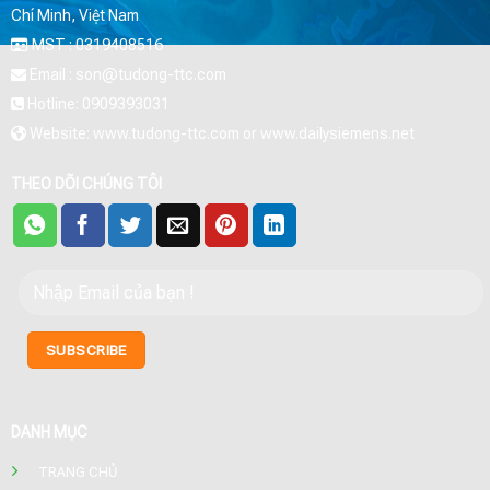
Chí Minh, Việt Nam
MST : 0319408516
Email : son@tudong-ttc.com
Hotline: 0909393031
Website: www.tudong-ttc.com or www.dailysiemens.net
THEO DÕI CHÚNG TÔI
DANH MỤC
TRANG CHỦ