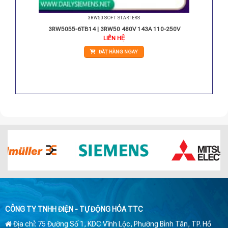
3RW50 SOFT STARTERS
 24V
3RW5055-6TB14 | 3RW50 480V 143A 110-250V
LIÊN HỆ
ĐẶT HÀNG NGAY
CÔNG TY TNHH ĐIỆN - TỰ ĐỘNG HÓA TTC
Địa chỉ: 75 Đường Số 1, KDC Vĩnh Lộc, Phường Bình Tân, TP. Hồ