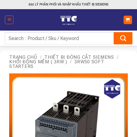
Bỏ
ĐẠI LÝ PHÂN PHỐI VÀ NHẬP KHẨU THIẾT BỊ SIEMENS
qua
nội
dung
Tìm
kiếm:
TRANG CHỦ
/
THIẾT BỊ ĐÓNG CẮT SIEMENS
/
KHỞI ĐỘNG MỀM ( 3RW )
/
3RW50 SOFT
STARTERS