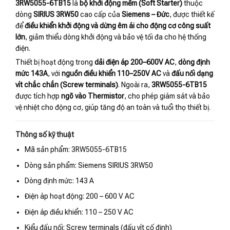
3RW5055-6TB15
là
bộ khởi động mềm (Soft Starter)
thuộc
dòng
SIRIUS 3RW50
cao cấp của
Siemens – Đức
, được thiết kế
để
điều khiển khởi động và dừng êm ái cho động cơ công suất
lớn
, giảm thiểu dòng khởi động và bảo vệ tối đa cho hệ thống
điện.
Thiết bị hoạt động trong
dải điện áp 200–600V AC
,
dòng định
mức 143A
, với
nguồn điều khiển 110–250V AC
và
đấu nối dạng
vít chắc chắn (Screw terminals)
. Ngoài ra,
3RW5055-6TB15
được tích hợp
ngõ vào Thermistor
, cho phép giám sát và bảo
vệ nhiệt cho động cơ, giúp tăng độ an toàn và tuổi thọ thiết bị.
Thông số kỹ thuật
Mã sản phẩm: 3RW5055-6TB15
Dòng sản phẩm: Siemens SIRIUS 3RW50
Dòng định mức: 143 A
Điện áp hoạt động: 200 – 600 V AC
Điện áp điều khiển: 110 – 250 V AC
Kiểu đấu nối: Screw terminals (đấu vít cố định)