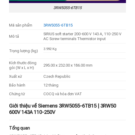
3RW5055-6TB15
Mã sản phẩm
3RW5055-6TB15
SIRIUS soft starter 200-600 V 143 A, 110-250 V
Mô tả
AC Screw terminals Thermistor input
3.992 Kg
Trọng lượng (kg)
Kích thước đóng
295.00 x 232.00 x 186.00 mm
gói (W x L x H)
Xuất xứ
Czech Republic
Bảo hành
12 tháng
Chứng từ
COCQ và hóa đơn VAT
Giới thiệu về Siemens 3RW5055-6TB15 | 3RW50
600V 143A 110-250V
Tổng quan