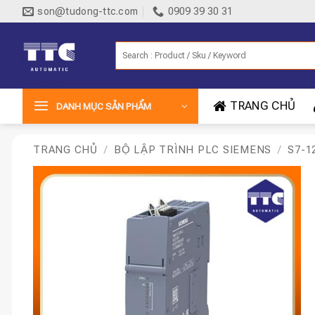
Bỏ
son@tudong-ttc.com
0909 39 30 31
qua
nội
Tìm
dung
kiếm:
TRANG CHỦ
DANH MỤC SẢN PHẨM
TRANG CHỦ
/
BỘ LẬP TRÌNH PLC SIEMENS
/
S7-1