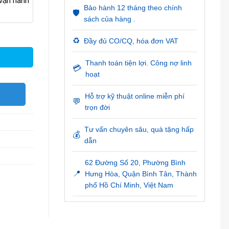
ận hành
Bảo hành 12 tháng theo chính
🛡️
sách của hàng .
♻️
Đầy đủ CO/CQ, hóa đơn VAT
Thanh toán tiện lợi. Công nợ linh
💳
hoạt
O
Hỗ trợ kỹ thuật online miễn phí
💬
trọn đời
Tư vấn chuyên sâu, quà tặng hấp
💰
dẫn
62 Đường Số 20, Phường Bình
📍
Hưng Hòa, Quận Bình Tân, Thành
phố Hồ Chí Minh, Việt Nam