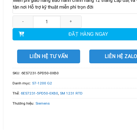
Miễn phí giao hàng Bảo hành chính hãng 12 tháng Lắp đặt và v
tận nơi Hỗ trợ kỹ thuật miễn phí trọn đời
6ES7231-5PD50-0XB0 | SM 1231 RTD số lượng
ĐẶT HÀNG NGAY
LIÊN HỆ TƯ VẤN
LIÊN HỆ ZAL
SKU:
6ES7231-5PD50-0XB0
Danh mục:
S7-1200 G2
Thẻ:
6ES7231-5PD50-0XB0
,
SM 1231 RTD
Thương hiệu:
Siemens