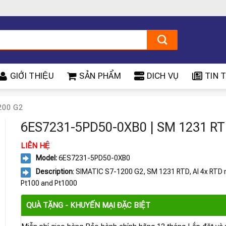
GIỚI THIỆU
SẢN PHẨM
DICH VỤ
TIN T
200 G2
6ES7231-5PD50-0XB0 | SM 1231 R
LIÊN HỆ
Model:
6ES7231-5PD50-0XB0
Description
: SIMATIC S7-1200 G2, SM 1231 RTD, AI 4x RTD 
Pt100 and Pt1000
QUÀ TẶNG - KHUYẾN MẠI ĐẶC BIỆT