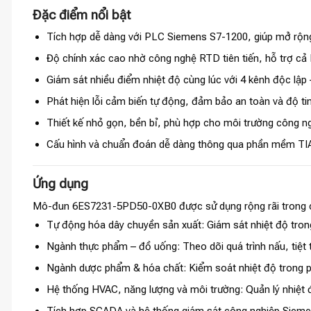
Đặc điểm nổi bật
Tích hợp dễ dàng với PLC Siemens S7-1200, giúp mở rộn
Độ chính xác cao nhờ công nghệ RTD tiên tiến, hỗ trợ cả
Giám sát nhiều điểm nhiệt độ cùng lúc với 4 kênh độc lập – 
Phát hiện lỗi cảm biến tự động, đảm bảo an toàn và độ ti
Thiết kế nhỏ gọn, bền bỉ, phù hợp cho môi trường công ng
Cấu hình và chuẩn đoán dễ dàng thông qua phần mềm TIA
Ứng dụng
Mô-đun 6ES7231-5PD50-0XB0 được sử dụng rộng rãi trong các
Tự động hóa dây chuyền sản xuất: Giám sát nhiệt độ trong
Ngành thực phẩm – đồ uống: Theo dõi quá trình nấu, tiệt 
Ngành dược phẩm & hóa chất: Kiểm soát nhiệt độ trong p
Hệ thống HVAC, năng lượng và môi trường: Quản lý nhiệt đ
Tích hợp SCADA và hệ thống giám sát công nghiệp Siemens