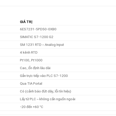
GIÁ TRỊ
6ES7231-5PD50-0XB0
SIMATIC S7-1200 G2
SM 1231 RTD – Analog Input
4 kênh RTD
Pt100, Pt1000
Cao, ổn định lâu dài
Gắn trực tiếp vào PLC S7-1200
Qua TIA Portal
Có (cảnh báo đứt dây, lỗi tín hiệu)
Lấy từ PLC – không cần nguồn ngoài
-20 đến +60 °C