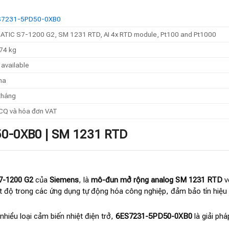
S7231-5PD50-0XB0
ATIC S7-1200 G2, SM 1231 RTD, AI 4x RTD module, Pt100 and Pt1000
74 kg
 available
na
tháng
Q và hóa đơn VAT
50-0XB0 | SM 1231 RTD
7-1200 G2
của
Siemens
, là
mô-đun mở rộng analog SM 1231 RTD
v
ệt độ trong các ứng dụng tự động hóa công nghiệp, đảm bảo tín hiệu ổ
nhiều loại cảm biến nhiệt điện trở,
6ES7231-5PD50-0XB0
là giải ph