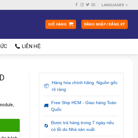
LANGUAGES
GIỎ HÀNG
ĐĂNG NHẬP / ĐĂNG KÝ
ỨC
LIÊN HỆ
TD
Hàng hóa chính hãng. Nguồn gốc
📦
rõ ràng
Free Ship HCM - Giao hàng Toàn
module,
🚚
Quốc
Được trả hàng trong 7 ngày nếu
🔄
có lỗi do Nhà sản xuất