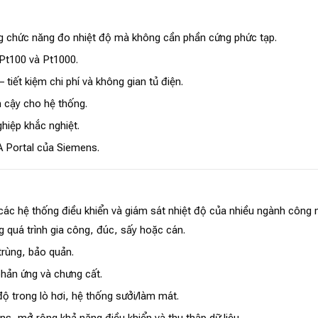
g chức năng đo nhiệt độ mà không cần phần cứng phức tạp.
 Pt100 và Pt1000.
tiết kiệm chi phí và không gian tủ điện.
n cậy cho hệ thống.
hiệp khắc nghiệt.
 Portal của Siemens.
 hệ thống điều khiển và giám sát nhiệt độ của nhiều ngành công n
 quá trình gia công, đúc, sấy hoặc cán.
trùng, bảo quản.
hản ứng và chưng cất.
ộ trong lò hơi, hệ thống sưởi/làm mát.
, mở rộng khả năng điều khiển và thu thập dữ liệu.