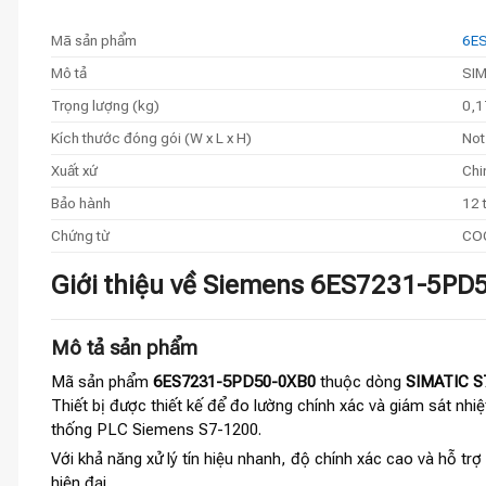
Mã sản phẩm
6E
Mô tả
SIM
Trọng lượng (kg)
0,1
Kích thước đóng gói (W x L x H)
Not
Xuất xứ
Chi
Bảo hành
12 
Chứng từ
COC
Giới thiệu về Siemens 6ES7231-5PD
Mô tả sản phẩm
Mã sản phẩm
6ES7231-5PD50-0XB0
thuộc dòng
SIMATIC S
Thiết bị được thiết kế để đo lường chính xác và giám sát nhi
thống PLC Siemens S7-1200.
Với khả năng xử lý tín hiệu nhanh, độ chính xác cao và hỗ trợ 
hiện đại.