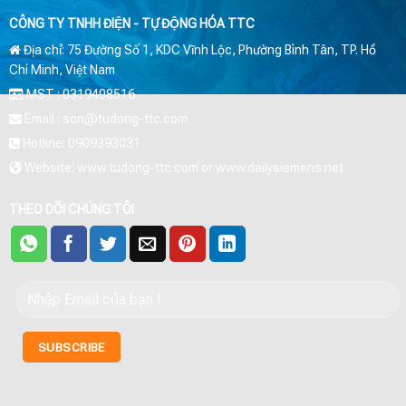
CÔNG TY TNHH ĐIỆN - TỰ ĐỘNG HÓA TTC
Địa chỉ: 75 Đường Số 1, KDC Vĩnh Lộc, Phường Bình Tân, TP. Hồ
Chí Minh, Việt Nam
MST : 0319408516
Email : son@tudong-ttc.com
Hotline: 0909393031
Website: www.tudong-ttc.com or www.dailysiemens.net
THEO DÕI CHÚNG TÔI