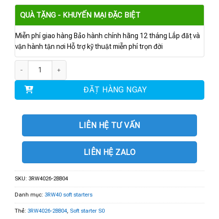
QUÀ TẶNG - KHUYẾN MẠI ĐẶC BIỆT
Miễn phí giao hàng Bảo hành chính hãng 12 tháng Lắp đặt và
vận hành tận nơi Hỗ trợ kỹ thuật miễn phí trọn đời
3RW4026-2BB04 | Soft starter S0 25 A, 11 kW/400 V số lượng
ĐẶT HÀNG NGAY
LIÊN HỆ TƯ VẤN
LIÊN HỆ ZALO
SKU:
3RW4026-2BB04
Danh mục:
3RW40 soft starters
Thẻ:
3RW4026-2BB04
,
Soft starter S0