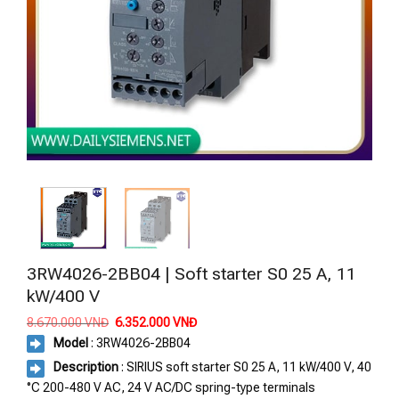
3RW4026-2BB04 | Soft starter S0 25 A, 11
kW/400 V
Giá
Giá
8.670.000
VNĐ
6.352.000
VNĐ
gốc
hiện
Model
: 3RW4026-2BB04
là:
tại
8.670.000 VNĐ.
là:
Description
: SIRIUS soft starter S0 25 A, 11 kW/400 V, 40
6.352.000 VNĐ.
°C 200-480 V AC, 24 V AC/DC spring-type terminals