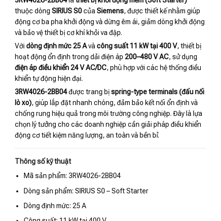
3RW4026-2BB04
là
thiết bị khởi động mềm (Soft Starter)
thuộc dòng
SIRIUS S0
của
Siemens
, được thiết kế nhằm giúp
động cơ ba pha khởi động và dừng êm ái, giảm dòng khởi động
và bảo vệ thiết bị cơ khí khỏi va đập.
Với
dòng định mức 25 A
và
công suất 11 kW tại 400 V
, thiết bị
hoạt động ổn định trong dải điện áp
200–480 V AC
, sử dụng
điện áp điều khiển 24 V AC/DC
, phù hợp với các hệ thống điều
khiển tự động hiện đại.
3RW4026-2BB04
được trang bị
spring-type terminals (đấu nối
lò xo)
, giúp lắp đặt nhanh chóng, đảm bảo kết nối ổn định và
chống rung hiệu quả trong môi trường công nghiệp. Đây là lựa
chọn lý tưởng cho các doanh nghiệp cần giải pháp điều khiển
động cơ tiết kiệm năng lượng, an toàn và bền bỉ.
Thông số kỹ thuật
Mã sản phẩm: 3RW4026-2BB04
Dòng sản phẩm: SIRIUS S0 – Soft Starter
Dòng định mức: 25 A
Công suất: 11 kW tại 400 V