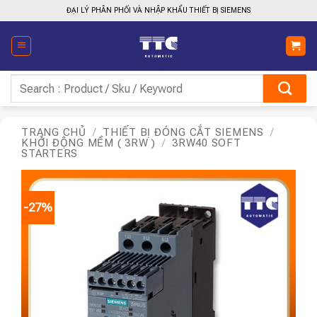
Bỏ
ĐẠI LÝ PHÂN PHỐI VÀ NHẬP KHẨU THIẾT BỊ SIEMENS
qua
nội
dung
Tìm
kiếm:
TRANG CHỦ
/
THIẾT BỊ ĐÓNG CẮT SIEMENS
/
KHỞI ĐỘNG MỀM ( 3RW )
/
3RW40 SOFT
STARTERS
-27%