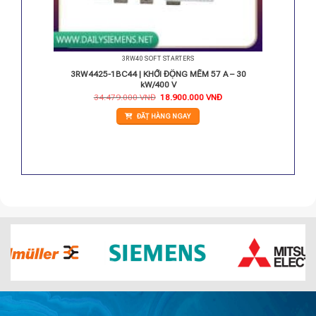
3RW40 SOFT STARTERS
, 7.5
3RW4425-1BC44 | KHỞI ĐỘNG MỀM 57 A – 30
kW/400 V
Giá
Giá
34.479.000
VNĐ
18.900.000
VNĐ
gốc
hiện
là:
tại
ĐẶT HÀNG NGAY
34.479.000 VNĐ.
là:
18.900.000 VNĐ.