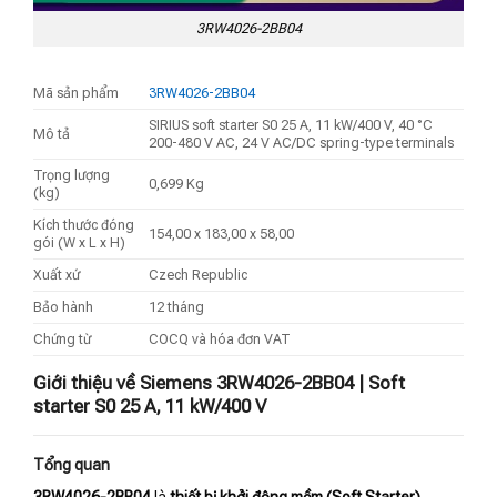
3RW4026-2BB04
Mã sản phẩm
3RW4026-2BB04
SIRIUS soft starter S0 25 A, 11 kW/400 V, 40 °C
Mô tả
200-480 V AC, 24 V AC/DC spring-type terminals
Trọng lượng
0,699 Kg
(kg)
Kích thước đóng
154,00 x 183,00 x 58,00
gói (W x L x H)
Xuất xứ
Czech Republic
Bảo hành
12 tháng
Chứng từ
COCQ và hóa đơn VAT
Giới thiệu về Siemens 3RW4026-2BB04 | Soft
starter S0 25 A, 11 kW/400 V
Tổng quan