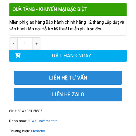
QUÀ TẶNG - KHUYẾN MẠI ĐẶC BIỆT
Miễn phí giao hàng Bảo hành chính hãng 12 tháng Lắp đặt và
vận hành tận nơi Hỗ trợ kỹ thuật miễn phí trọn đời
3RW4024-2BB05 | Soft starter S0 12.5 A, 7.5 kW/500 V số lượng
ĐẶT HÀNG NGAY
LIÊN HỆ TƯ VẤN
LIÊN HỆ ZALO
SKU:
3RW4024-2BB05
Danh mục:
3RW40 soft starters
Thương hiệu:
Siemens