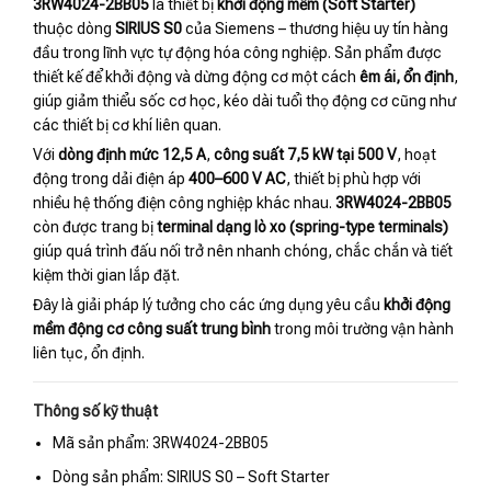
3RW4024-2BB05
là thiết bị
khởi động mềm (Soft Starter)
thuộc dòng
SIRIUS S0
của Siemens – thương hiệu uy tín hàng
đầu trong lĩnh vực tự động hóa công nghiệp. Sản phẩm được
thiết kế để khởi động và dừng động cơ một cách
êm ái, ổn định
,
giúp giảm thiểu sốc cơ học, kéo dài tuổi thọ động cơ cũng như
các thiết bị cơ khí liên quan.
Với
dòng định mức 12,5 A
,
công suất 7,5 kW tại 500 V
, hoạt
động trong dải điện áp
400–600 V AC
, thiết bị phù hợp với
nhiều hệ thống điện công nghiệp khác nhau.
3RW4024-2BB05
còn được trang bị
terminal dạng lò xo (spring-type terminals)
giúp quá trình đấu nối trở nên nhanh chóng, chắc chắn và tiết
kiệm thời gian lắp đặt.
Đây là giải pháp lý tưởng cho các ứng dụng yêu cầu
khởi động
mềm động cơ công suất trung bình
trong môi trường vận hành
liên tục, ổn định.
Thông số kỹ thuật
Mã sản phẩm: 3RW4024-2BB05
Dòng sản phẩm: SIRIUS S0 – Soft Starter