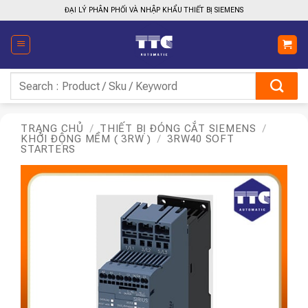
Bỏ
ĐẠI LÝ PHÂN PHỐI VÀ NHẬP KHẨU THIẾT BỊ SIEMENS
qua
nội
dung
Tìm
kiếm:
TRANG CHỦ
/
THIẾT BỊ ĐÓNG CẮT SIEMENS
/
KHỞI ĐỘNG MỀM ( 3RW )
/
3RW40 SOFT
STARTERS