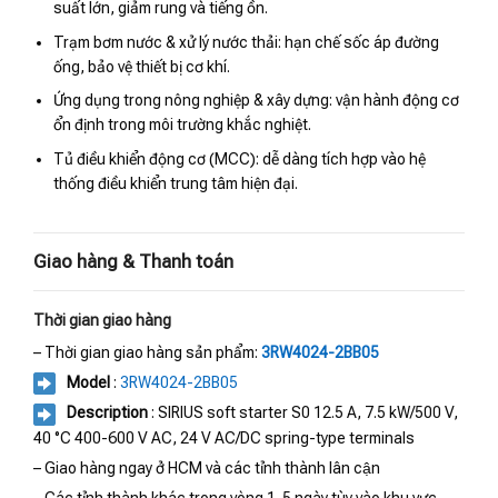
suất lớn, giảm rung và tiếng ồn.
Trạm bơm nước & xử lý nước thải: hạn chế sốc áp đường
ống, bảo vệ thiết bị cơ khí.
Ứng dụng trong nông nghiệp & xây dựng: vận hành động cơ
ổn định trong môi trường khắc nghiệt.
Tủ điều khiển động cơ (MCC): dễ dàng tích hợp vào hệ
thống điều khiển trung tâm hiện đại.
Giao hàng & Thanh toán
Thời gian giao hàng
– Thời gian giao hàng sản phẩm:
3RW4024-2BB05
Model
:
3RW4024-2BB05
Description
: SIRIUS soft starter S0 12.5 A, 7.5 kW/500 V,
40 °C 400-600 V AC, 24 V AC/DC spring-type terminals
– Giao hàng ngay ở HCM và các tỉnh thành lân cận
– Các tỉnh thành khác trong vòng 1-5 ngày tùy vào khu vực