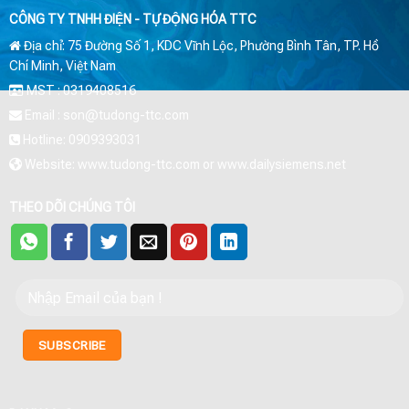
CÔNG TY TNHH ĐIỆN - TỰ ĐỘNG HÓA TTC
Địa chỉ: 75 Đường Số 1, KDC Vĩnh Lộc, Phường Bình Tân, TP. Hồ
Chí Minh, Việt Nam
MST : 0319408516
Email : son@tudong-ttc.com
Hotline: 0909393031
Website: www.tudong-ttc.com or www.dailysiemens.net
THEO DÕI CHÚNG TÔI