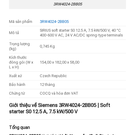
3RW4024-2BB05
Mã sản phẩm
3RW4024-2BB05
SIRIUS soft starter S0 12.5 A, 7.5 kW/500 V, 40 °C
Mô tả
400-600 V AC, 24 V AC/DC spring-type terminals
Trọng lượng
0,745 Kg
(kg)
Kích thước
đóng gói (W x
154,00 x 182,00 x 58,00
L x H)
Xuất xứ
Czech Republic
Bảo hành
12 tháng
Chứng từ
COCQ và hóa đơn VAT
Giới thiệu về Siemens 3RW4024-2BB05 | Soft
starter S0 12.5 A, 7.5 kW/500 V
Tổng quan