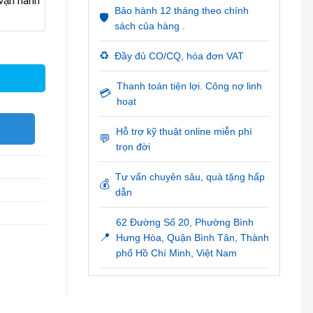
ận hành
Bảo hành 12 tháng theo chính
🛡️
sách của hàng .
♻️
Đầy đủ CO/CQ, hóa đơn VAT
Thanh toán tiện lợi. Công nợ linh
💳
hoạt
O
Hỗ trợ kỹ thuật online miễn phí
💬
trọn đời
Tư vấn chuyên sâu, quà tặng hấp
💰
dẫn
62 Đường Số 20, Phường Bình
📍
Hưng Hòa, Quận Bình Tân, Thành
phố Hồ Chí Minh, Việt Nam