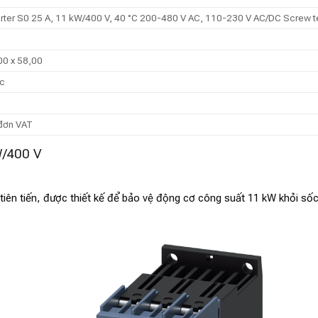
arter S0 25 A, 11 kW/400 V, 40 °C 200-480 V AC, 110-230 V AC/DC Screw t
00 x 58,00
c
 đơn VAT
kW/400 V
ên tiến, được thiết kế để bảo vệ động cơ công suất 11 kW khỏi số