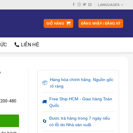
LANGUAGES
GIỎ HÀNG
ĐĂNG NHẬP / ĐĂNG KÝ
ỨC
LIÊN HỆ
W
Hàng hóa chính hãng. Nguồn gốc
📦
rõ ràng
Free Ship HCM - Giao hàng Toàn
C 200-480
🚚
Quốc
Được trả hàng trong 7 ngày nếu
🔄
có lỗi do Nhà sản xuất