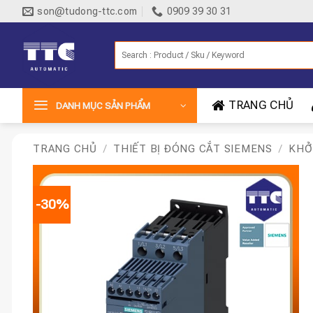
Bỏ
son@tudong-ttc.com
0909 39 30 31
qua
nội
Tìm
dung
kiếm:
TRANG CHỦ
DANH MỤC SẢN PHẨM
TRANG CHỦ
/
THIẾT BỊ ĐÓNG CẮT SIEMENS
/
KHỞ
-30%