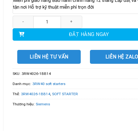
Miễn phí giao hàng Bảo hành chính hãng 12 tháng Lắp đặt và v
tận nơi Hỗ trợ kỹ thuật miễn phí trọn đời
3RW4026-1BB14 | Soft starter 45kW số lượng
ĐẶT HÀNG NGAY
LIÊN HỆ TƯ VẤN
LIÊN HỆ ZAL
SKU:
3RW4026-1BB14
Danh mục:
3RW40 soft starters
Thẻ:
3RW4026-1BB14
,
SOFT STARTER
Thương hiệu:
Siemens