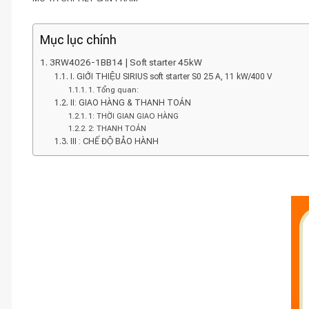
Mục lục chính
3RW4026-1BB14 | Soft starter 45kW
I. GIỚI THIỆU SIRIUS soft starter S0 25 A, 11 kW/400 V
1. Tổng quan:
II: GIAO HÀNG & THANH TOÁN
1: THỜI GIAN GIAO HÀNG
2: THANH TOÁN
III : CHẾ ĐỘ BẢO HÀNH