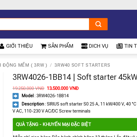
GIỚI THIỆU
SẢN PHẨM
DICH VỤ
TIN T
I ĐỘNG MỀM ( 3RW )
/
3RW40 SOFT STARTERS
3RW4026-1BB14 | Soft starter 45k
Giá
Giá
19.250.000
VNĐ
13.500.000
VNĐ
gốc
hiện
Model
: 3RW4026-1BB14
là:
tại
19.250.000 VNĐ.
là:
Description
: SIRIUS soft starter S0 25 A, 11 kW/400 V, 40 °
13.500.000 VNĐ.
V AC, 110-230 V AC/DC Screw terminals
QUÀ TẶNG - KHUYẾN MẠI ĐẶC BIỆT