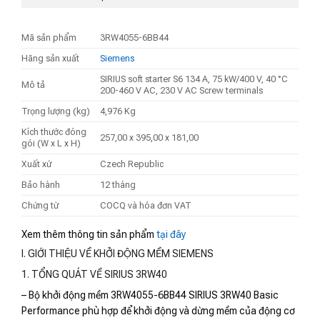
Mã sản phẩm
3RW4055-6BB44
Hãng sản xuất
Siemens
SIRIUS soft starter S6 134 A, 75 kW/400 V, 40 °C
Mô tả
200-460 V AC, 230 V AC Screw terminals
Trọng lượng (kg)
4,976 Kg
Kích thước đóng
257,00 x 395,00 x 181,00
gói (W x L x H)
Xuất xứ
Czech Republic
Bảo hành
12 tháng
Chứng từ
COCQ và hóa đơn VAT
Xem thêm thông tin sản phẩm
tại đây
I. GIỚI THIỆU VỀ KHỞI ĐỘNG MỀM SIEMENS
1. TỔNG QUÁT VỀ SIRIUS 3RW40
– Bộ khởi động mềm 3RW4055-6BB44 SIRIUS 3RW40 Basic
Performance phù hợp để khởi động và dừng mềm của động cơ