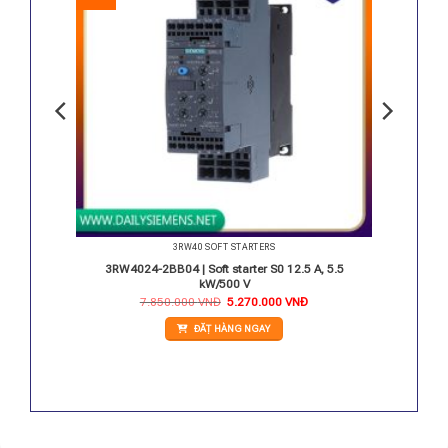
3RW40 SOFT STARTERS
0 12.5 A
3RW4024-2BB04 | Soft starter S0 12.5 A, 5.5
kW/500 V
Giá
Giá
7.850.000
VNĐ
5.270.000
VNĐ
gốc
hiện
là:
tại
ĐẶT HÀNG NGAY
7.850.000 VNĐ.
là:
5.270.000 VNĐ.