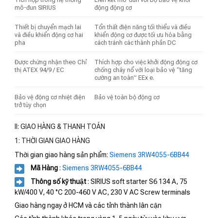
mô-đun SIRIUS
động động cơ
Thiết bị chuyển mạch lai
Tổn thất điện năng tối thiểu và điều
và điều khiển động cơ hai
khiển động cơ được tối ưu hóa bằng
pha
cách tránh các thành phần DC
Được chứng nhận theo Chỉ
Thích hợp cho việc khởi động động cơ
thị ATEX 94/9 / EC
chống cháy nổ với loại bảo vệ “tăng
cường an toàn” EEx e.
Bảo vệ động cơ nhiệt điện
Bảo vệ toàn bộ động cơ
trở tùy chọn
II: GIAO HÀNG & THANH TOÁN
1: THỜI GIAN GIAO HÀNG
Thời gian giao hàng sản phẩm:
Siemens 3RW4055-6BB44
Mã Hàng
:
Siemens 3RW4055-6BB44
Thông số kỹ thuật
: SIRIUS soft starter S6 134 A, 75
kW/400 V, 40 °C 200-460 V AC, 230 V AC Screw terminals
Giao hàng ngay ở HCM và các tỉnh thành lân cận