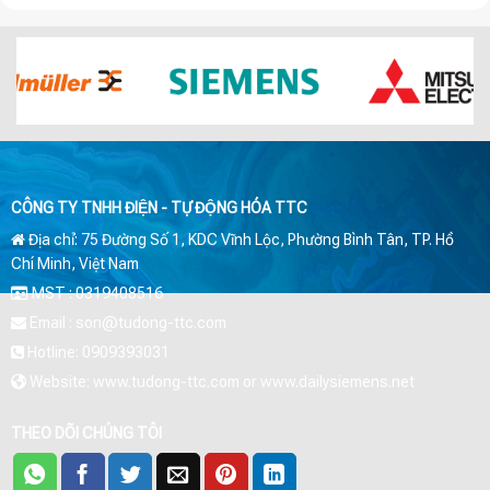
CÔNG TY TNHH ĐIỆN - TỰ ĐỘNG HÓA TTC
Địa chỉ: 75 Đường Số 1, KDC Vĩnh Lộc, Phường Bình Tân, TP. Hồ
Chí Minh, Việt Nam
MST : 0319408516
Email : son@tudong-ttc.com
Hotline: 0909393031
Website: www.tudong-ttc.com or www.dailysiemens.net
THEO DÕI CHÚNG TÔI