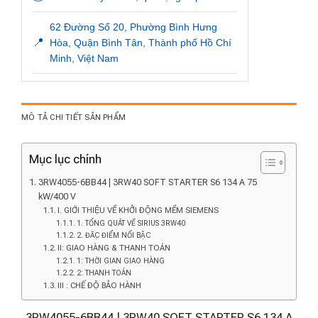
62 Đường Số 20, Phường Bình Hưng
📍
Hòa, Quận Bình Tân, Thành phố Hồ Chí
Minh, Việt Nam
MÔ TẢ CHI TIẾT SẢN PHẨM
Mục lục chính
3RW4055-6BB44 | 3RW40 SOFT STARTER S6 134 A 75
kW/400 V
I. GIỚI THIỆU VỀ KHỞI ĐỘNG MỀM SIEMENS
1. TỔNG QUÁT VỀ SIRIUS 3RW40
2. ĐẶC ĐIỂM NỔI BẬC
II: GIAO HÀNG & THANH TOÁN
1: THỜI GIAN GIAO HÀNG
2: THANH TOÁN
III : CHẾ ĐỘ BẢO HÀNH
3RW4055-6BB44 | 3RW40 SOFT STARTER S6 134 A