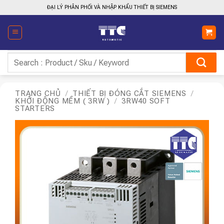
Bỏ
ĐẠI LÝ PHÂN PHỐI VÀ NHẬP KHẨU THIẾT BỊ SIEMENS
qua
nội
dung
Tìm
kiếm:
TRANG CHỦ
/
THIẾT BỊ ĐÓNG CẮT SIEMENS
/
KHỞI ĐỘNG MỀM ( 3RW )
/
3RW40 SOFT
STARTERS