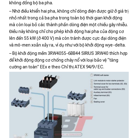
không đồng bộ ba pha.
– Nhờ điều khiển hai pha, không chỉ dòng điện được giữ ở giá trị
nhỏ nhất trong cả ba pha trong toàn bộ thời gian khởi động
mà còn loại bỏ các thành phần dòng điện một chiều gây nhiễu.
Điều này không chỉ cho phép khởi động hai pha của động cơ
lên ​​đến 55 kW (ở 400 V) mà còn tránh được cực đại dòng điện
và mô-men xoắn xảy ra, ví dụ như với bộ khởi động wye-delta.
– Bộ khởi động mềm 3RW4055-6BB44 SIRIUS 3RW40 thích hợp
để khởi động động cơ chống cháy nổ với loại bảo vệ “tăng
cường an toàn” EEx e theo Chỉ thị ATEX 94/9 / EC.