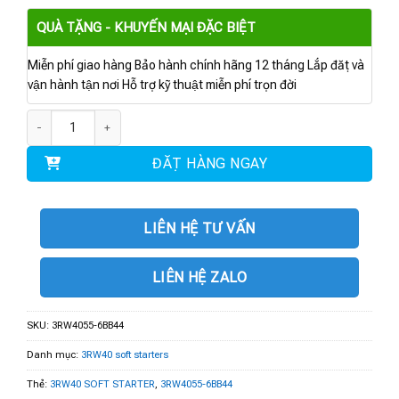
QUÀ TẶNG - KHUYẾN MẠI ĐẶC BIỆT
Miễn phí giao hàng Bảo hành chính hãng 12 tháng Lắp đặt và
vận hành tận nơi Hỗ trợ kỹ thuật miễn phí trọn đời
3RW4055-6BB44 | 3RW40 SOFT STARTER S6 134 A 75 kW/400 V số lượng
ĐẶT HÀNG NGAY
LIÊN HỆ TƯ VẤN
LIÊN HỆ ZALO
SKU:
3RW4055-6BB44
Danh mục:
3RW40 soft starters
Thẻ:
3RW40 SOFT STARTER
,
3RW4055-6BB44