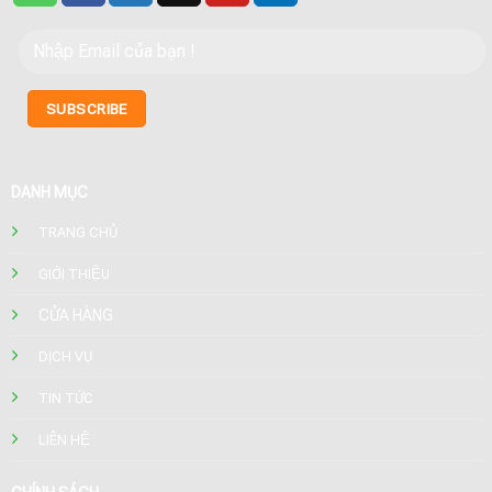
DANH MỤC
TRANG CHỦ
GIỚI THIỆU
CỬA HÀNG
DỊCH VỤ
TIN TỨC
LIÊN HỆ