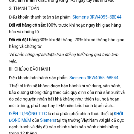
Các tỉnh thành khác trong vòng 1-5 ngày tùy vào khu vực
2: THANH TOÁN
Điều khoản thanh toán sản phẩm:
Siemens 3RW4055-6BB44
Đối với hàng có sẵn:
100% trước khi hoặc ngay khi giao hàng
hóa và chứng từ
Đối với đặt hàng:
30% khi đặt hàng, 70% khi có thông báo giao
hàng và chứng từ
Về phần công nợ sẽ được trao đổi cụ thể trong quá trình làm
việc.
III : CHẾ ĐỘ BẢO HÀNH
Điều khoản bảo hành sản phẩm:
Siemens 3RW4055-6BB44
Thiết bị trên sẽ không được bảo hành khi sử dụng, vận hành,
bảo dưỡng không đúng theo các quy định của nhà sản xuất và
do các nguyên nhân bất khả kháng như: thiên tai, hoả hoạn,
môi trường, phá hoại hay TEM niêm bảo hành bị xé rách…
ĐIỆN TỰ ĐỘNG TTC
là nhà phân phối chính thức thiết bị
KHỞI
ĐỘNG MỀM
của
Siemens
tại thị trường Việt Nam với giá cả cực
cạnh tranh và đầy đủ các chính sách bảo hành chính hãng
trong 12 tháng.