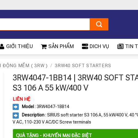
GIỚI THIỆU
SẢN PHẨM
DICH VỤ
TIN T
I ĐỘNG MỀM ( 3RW )
/
3RW40 SOFT STARTERS
3RW4047-1BB14 | 3RW40 SOFT ST
S3 106 A 55 kW/400 V
LIÊN HỆ
Model
: 3RW4047-1BB14
Description
: SIRIUS soft starter S3 106 A, 55 kW/400 V, 40 
V AC, 110-230 V AC/DC Screw terminals
QUÀ TẶNG - KHUYẾN MẠI ĐẶC BIỆT