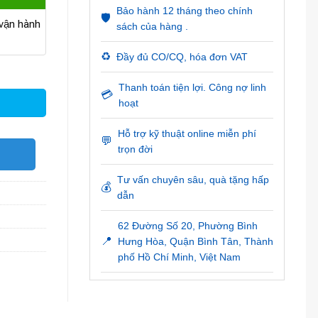
Bảo hành 12 tháng theo chính
🛡️
ận hành
sách của hàng .
♻️
Đầy đủ CO/CQ, hóa đơn VAT
 lượng
Thanh toán tiện lợi. Công nợ linh
💳
hoạt
Hỗ trợ kỹ thuật online miễn phí
💬
trọn đời
O
Tư vấn chuyên sâu, quà tặng hấp
💰
dẫn
62 Đường Số 20, Phường Bình
📍
Hưng Hòa, Quận Bình Tân, Thành
phố Hồ Chí Minh, Việt Nam