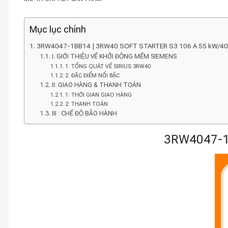
Mục lục chính
3RW4047-1BB14 | 3RW40 SOFT STARTER S3 106 A 55 kW/40
I. GIỚI THIỆU VỀ KHỞI ĐỘNG MỀM SIEMENS
1. TỔNG QUÁT VỀ SIRIUS 3RW40
2. ĐẶC ĐIỂM NỔI BẬC
II: GIAO HÀNG & THANH TOÁN
1: THỜI GIAN GIAO HÀNG
2: THANH TOÁN
III : CHẾ ĐỘ BẢO HÀNH
3RW4047-1