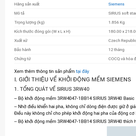
Hãng sản xuất
Siemens
Mô tả
SIRIUS soft st
Trọng lượng (kg)
1.856 Kg
Kích thước đóng gói (W x L x H)
180.00 x 218.0
Xuất xứ
Czech Republi
Bảo hành
12 tháng
Chứng từ
COCQ và hóa 
Xem thêm thông tin sản phẩm
tại đây
I. GIỚI THIỆU VỀ KHỞI ĐỘNG MỀM SIEMENS
1. TỔNG QUÁT VỀ SIRIUS 3RW40
– Bộ khởi động mềm 3RW4047-1BB14 SIRIUS 3RW40 Basic P
– Nhờ điều khiển hai pha, không chỉ dòng điện được giữ ở giá
Điều này không chỉ cho phép khởi động hai pha của động cơ l
– Bộ khởi động mềm 3RW4047-1BB14 SIRIUS 3RW40 thích hợp 