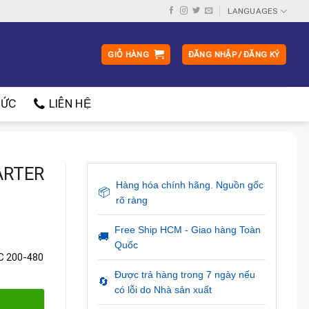
LANGUAGES
GIỎ HÀNG
ĐĂNG NHẬP / ĐĂNG KÝ
ỨC
LIÊN HỆ
ARTER
Hàng hóa chính hãng. Nguồn gốc
📦
rõ ràng
Free Ship HCM - Giao hàng Toàn
🚚
Quốc
°C 200-480
Được trả hàng trong 7 ngày nếu
🔄
có lỗi do Nhà sản xuất