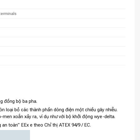
terminals
 đồng bộ ba pha.
còn loại bỏ các thành phần dòng điện một chiều gây nhiễu.
-men xoắn xảy ra, ví dụ như với bộ khởi động wye-delta.
n toàn” EEx e theo Chỉ thị ATEX 94/9 / EC.