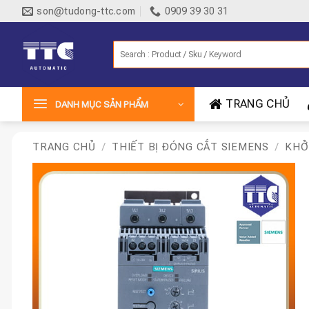
Bỏ
son@tudong-ttc.com
0909 39 30 31
qua
nội
Tìm
dung
kiếm:
TRANG CHỦ
DANH MỤC SẢN PHẨM
TRANG CHỦ
/
THIẾT BỊ ĐÓNG CẮT SIEMENS
/
KHỞ