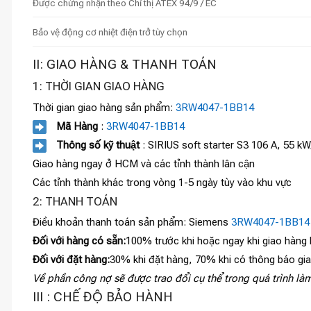
Được chứng nhận theo Chỉ thị ATEX 94/9 / EC
Bảo vệ động cơ nhiệt điện trở tùy chọn
II: GIAO HÀNG & THANH TOÁN
1: THỜI GIAN GIAO HÀNG
Thời gian giao hàng sản phẩm:
3RW4047-1BB14
Mã Hàng
:
3RW4047-1BB14
Thông số kỹ thuật
: SIRIUS soft starter S3 106 A, 55 
Giao hàng ngay ở HCM và các tỉnh thành lân cận
Các tỉnh thành khác trong vòng 1-5 ngày tùy vào khu vực
2: THANH TOÁN
Điều khoản thanh toán sản phẩm: Siemens
3RW4047-1BB14
Đối với hàng có sẵn:
100% trước khi hoặc ngay khi giao hàng
Đối với đặt hàng:
30% khi đặt hàng, 70% khi có thông báo gi
Về phần công nợ sẽ được trao đổi cụ thể trong quá trình làm
III : CHẾ ĐỘ BẢO HÀNH