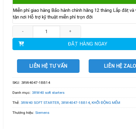
Miễn phí giao hàng Bảo hành chính hãng 12 tháng Lắp đặt và v
tận nơi Hỗ trợ kỹ thuật miễn phí trọn đời
3RW4047-1BB14 | 3RW40 SOFT STARTER S3 106 A 55 kW/400 V số
ĐẶT HÀNG NGAY
LIÊN HỆ TƯ VẤN
LIÊN HỆ ZAL
SKU:
3RW4047-1BB14
Danh mục:
3RW40 soft starters
Thẻ:
3RW40 SOFT STARTER
,
3RW4047-1BB14
,
KHỞI ĐỘNG MỀM
Thương hiệu:
Siemens