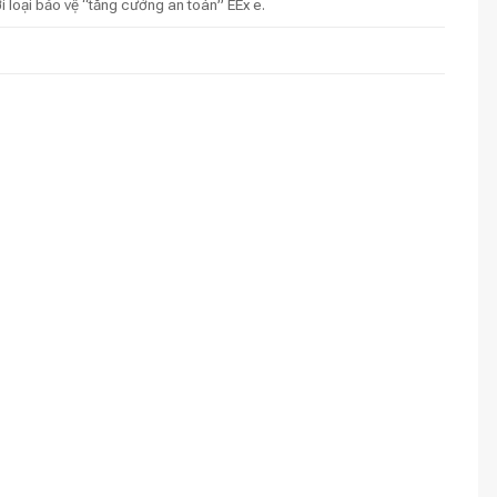
 loại bảo vệ “tăng cường an toàn” EEx e.