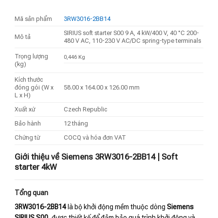
Mã sản phẩm
3RW3016-2BB14
SIRIUS soft starter S00 9 A, 4 kW/400 V, 40 °C 200-
Mô tả
480 V AC, 110-230 V AC/DC spring-type terminals
Trọng lượng
0,446 Kg
(kg)
Kích thước
đóng gói (W x
58.00 x 164.00 x 126.00 mm
L x H)
Xuất xứ
Czech Republic
Bảo hành
12 tháng
Chứng từ
COCQ và hóa đơn VAT
Giới thiệu về Siemens 3RW3016-2BB14 | Soft
starter 4kW
Tổng quan
3RW3016-2BB14
là bộ khởi động mềm thuộc dòng
Siemens
SIRIUS S00
, được thiết kế để đảm bảo quá trình khởi động và