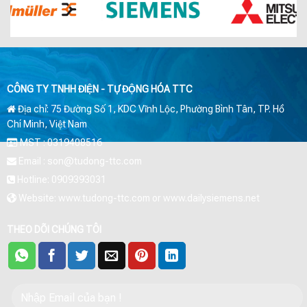
CÔNG TY TNHH ĐIỆN - TỰ ĐỘNG HÓA TTC
Địa chỉ: 75 Đường Số 1, KDC Vĩnh Lộc, Phường Bình Tân, TP. Hồ
Chí Minh, Việt Nam
MST : 0319408516
Email : son@tudong-ttc.com
Hotline: 0909393031
Website: www.tudong-ttc.com or www.dailysiemens.net
THEO DÕI CHÚNG TÔI