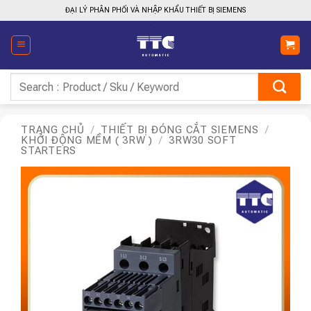
Bỏ
ĐẠI LÝ PHÂN PHỐI VÀ NHẬP KHẨU THIẾT BỊ SIEMENS
qua
nội
dung
Tìm
kiếm:
TRANG CHỦ
/
THIẾT BỊ ĐÓNG CẮT SIEMENS
/
KHỞI ĐỘNG MỀM ( 3RW )
/
3RW30 SOFT
STARTERS