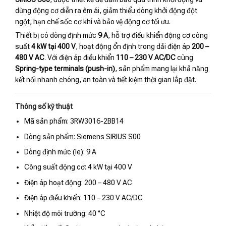
dừng động cơ diễn ra êm ái, giảm thiểu dòng khởi động đột
ngột, hạn chế sốc cơ khí và bảo vệ động cơ tối ưu.
Thiết bị có dòng định mức
9 A
, hỗ trợ điều khiển động cơ công
suất
4 kW tại 400 V
, hoạt động ổn định trong dải điện áp
200 –
480 V AC
. Với điện áp điều khiển
110 – 230 V AC/DC
cùng
Spring-type terminals (push-in)
, sản phẩm mang lại khả năng
kết nối nhanh chóng, an toàn và tiết kiệm thời gian lắp đặt.
Thông số kỹ thuật
Mã sản phẩm: 3RW3016-2BB14
Dòng sản phẩm: Siemens SIRIUS S00
Dòng định mức (Ie): 9 A
Công suất động cơ: 4 kW tại 400 V
Điện áp hoạt động: 200 – 480 V AC
Điện áp điều khiển: 110 – 230 V AC/DC
Nhiệt độ môi trường: 40 °C