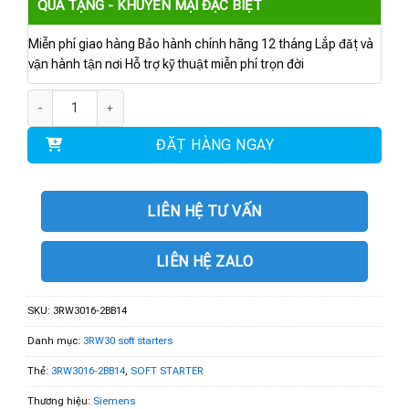
QUÀ TẶNG - KHUYẾN MẠI ĐẶC BIỆT
Miễn phí giao hàng Bảo hành chính hãng 12 tháng Lắp đặt và
vận hành tận nơi Hỗ trợ kỹ thuật miễn phí trọn đời
3RW3016-2BB14 | Soft starter 4kW số lượng
ĐẶT HÀNG NGAY
LIÊN HỆ TƯ VẤN
LIÊN HỆ ZALO
SKU:
3RW3016-2BB14
Danh mục:
3RW30 soft starters
Thẻ:
3RW3016-2BB14
,
SOFT STARTER
Thương hiệu:
Siemens