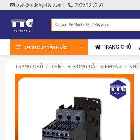
Bỏ
son@tudong-ttc.com
0909 39 30 31
qua
nội
Tìm
dung
kiếm:
TRANG CHỦ
DANH MỤC SẢN PHẨM
TRANG CHỦ
/
THIẾT BỊ ĐÓNG CẮT SIEMENS
/
KHỞ