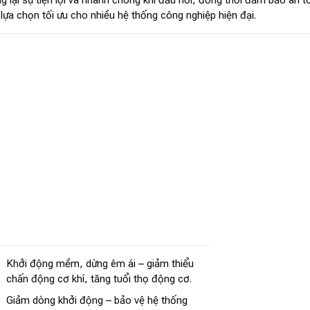
g lại sự tiện lợi và nhanh chóng khi đấu nối, đồng thời đảm bảo an t
 lựa chọn tối ưu cho nhiều hệ thống công nghiệp hiện đại.
Khởi động mềm, dừng êm ái – giảm thiểu
chấn động cơ khí, tăng tuổi thọ động cơ.
Giảm dòng khởi động – bảo vệ hệ thống