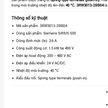
Sản phẩm được trang bị
Spring-type terminals (push-in)
, man
trong môi trường nhiệt độ lên đến
40 °C
,
3RW3013-2BB04
là
Thông số kỹ thuật
Mã sản phẩm: 3RW3013-2BB04
Dòng sản phẩm: Siemens SIRIUS S00
Dòng định mức (Ie): 3.6 A
Công suất động cơ: 1.5 kW tại 400 V
Điện áp hoạt động: 200 – 480 V AC
Điện áp điều khiển: 24 V AC/DC
Nhiệt độ môi trường: 40 °C
Kiểu đấu nối: Spring-type terminals (push-in)