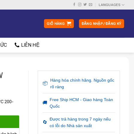
LANGUAGES
GIỎ HÀNG
ĐĂNG NHẬP / ĐĂNG KÝ
ỨC
LIÊN HỆ
W
Hàng hóa chính hãng. Nguồn gốc
📦
rõ ràng
Free Ship HCM - Giao hàng Toàn
 °C 200-
🚚
Quốc
Được trả hàng trong 7 ngày nếu
🔄
có lỗi do Nhà sản xuất