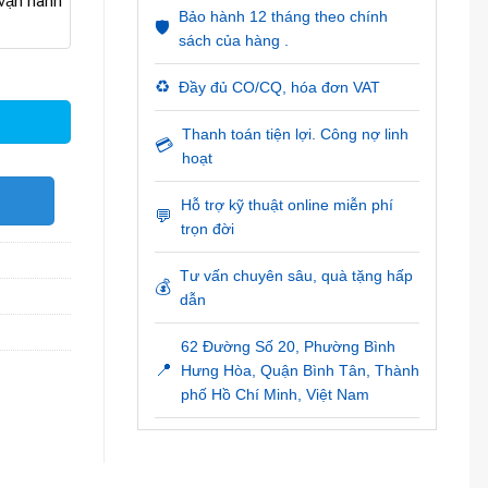
ận hành
Bảo hành 12 tháng theo chính
🛡️
sách của hàng .
♻️
Đầy đủ CO/CQ, hóa đơn VAT
Thanh toán tiện lợi. Công nợ linh
💳
hoạt
O
Hỗ trợ kỹ thuật online miễn phí
💬
trọn đời
Tư vấn chuyên sâu, quà tặng hấp
💰
dẫn
62 Đường Số 20, Phường Bình
📍
Hưng Hòa, Quận Bình Tân, Thành
phố Hồ Chí Minh, Việt Nam