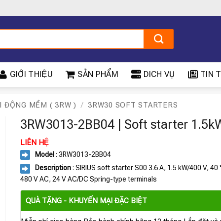
GIỚI THIỆU
SẢN PHẨM
DICH VỤ
TIN T
I ĐỘNG MỀM ( 3RW )
/
3RW30 SOFT STARTERS
3RW3013-2BB04 | Soft starter 1.5k
LIÊN HỆ
Model
: 3RW3013-2BB04
Description
: SIRIUS soft starter S00 3.6 A, 1.5 kW/400 V, 40
480 V AC, 24 V AC/DC Spring-type terminals
QUÀ TẶNG - KHUYẾN MẠI ĐẶC BIỆT