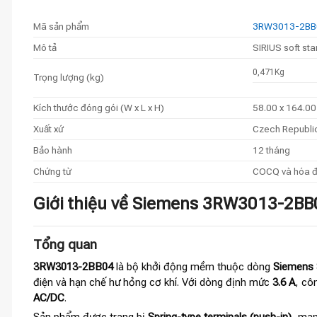
Mã sản phẩm
3RW3013-2BB
Mô tả
SIRIUS soft st
0,471Kg
Trọng lượng (kg)
Kích thước đóng gói (W x L x H)
58.00 x 164.0
Xuất xứ
Czech Republi
Bảo hành
12 tháng
Chứng từ
COCQ và hóa 
Giới thiệu về Siemens 3RW3013-2BB04
Tổng quan
3RW3013-2BB04
là bộ khởi động mềm thuộc dòng
Siemens 
điện và hạn chế hư hỏng cơ khí. Với dòng định mức
3.6 A
, cô
AC/DC
.