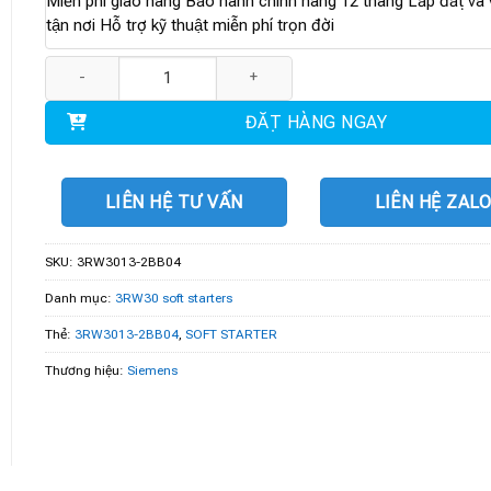
Miễn phí giao hàng Bảo hành chính hãng 12 tháng Lắp đặt và v
tận nơi Hỗ trợ kỹ thuật miễn phí trọn đời
3RW3013-2BB04 | Soft starter 1.5kW số lượng
ĐẶT HÀNG NGAY
LIÊN HỆ TƯ VẤN
LIÊN HỆ ZAL
SKU:
3RW3013-2BB04
Danh mục:
3RW30 soft starters
Thẻ:
3RW3013-2BB04
,
SOFT STARTER
Thương hiệu:
Siemens