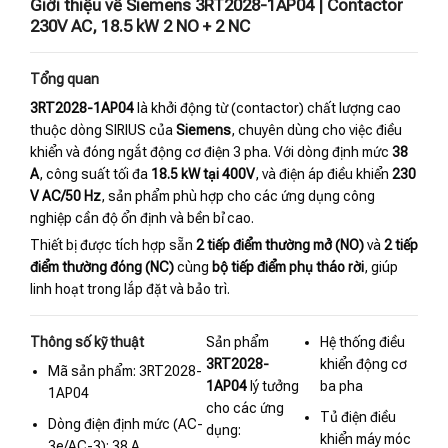
Giới thiệu về Siemens 3RT2028-1AP04 | Contactor
230V AC, 18.5 kW 2 NO + 2 NC
Tổng quan
3RT2028-1AP04
là khởi động từ (contactor) chất lượng cao
thuộc dòng SIRIUS của
Siemens
, chuyên dùng cho việc điều
khiển và đóng ngắt động cơ điện 3 pha. Với dòng định mức
38
A
, công suất tối đa
18.5 kW tại 400V
, và điện áp điều khiển
230
V AC/50 Hz
, sản phẩm phù hợp cho các ứng dụng công
nghiệp cần độ ổn định và bền bỉ cao.
Thiết bị được tích hợp sẵn
2 tiếp điểm thường mở (NO)
và
2 tiếp
điểm thường đóng (NC)
cùng
bộ tiếp điểm phụ tháo rời
, giúp
linh hoạt trong lắp đặt và bảo trì.
Thông số kỹ thuật
Sản phẩm
Hệ thống điều
3RT2028-
khiển động cơ
Mã sản phẩm: 3RT2028-
1AP04
lý tưởng
ba pha
1AP04
cho các ứng
Tủ điện điều
Dòng điện định mức (AC-
dụng:
khiển máy móc
3e/AC-3): 38 A