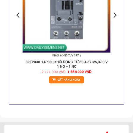
KHỞI ĐỘNG TỪ ( 3RT )
.5 kW /
3RT2038-1AP00 | KHỞI ĐỘNG TỪ 80 A 37 kW/400 V
1 NO + 1 NC
Giá
Giá
2.771.000
VNĐ
1.856.000
VNĐ
gốc
hiện
là:
tại
ĐẶT HÀNG NGAY
2.771.000 VNĐ.
là:
1.856.000 VNĐ.