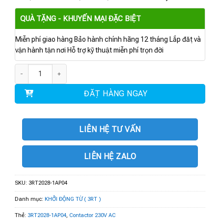
QUÀ TẶNG - KHUYẾN MẠI ĐẶC BIỆT
Miễn phí giao hàng Bảo hành chính hãng 12 tháng Lắp đặt và
vận hành tận nơi Hỗ trợ kỹ thuật miễn phí trọn đời
3RT2028-1AP04 | Contactor 230V AC, 18.5 kW 2 NO + 2 NC số lượng
ĐẶT HÀNG NGAY
LIÊN HỆ TƯ VẤN
LIÊN HỆ ZALO
SKU:
3RT2028-1AP04
Danh mục:
KHỞI ĐỘNG TỪ ( 3RT )
Thẻ:
3RT2028-1AP04
,
Contactor 230V AC