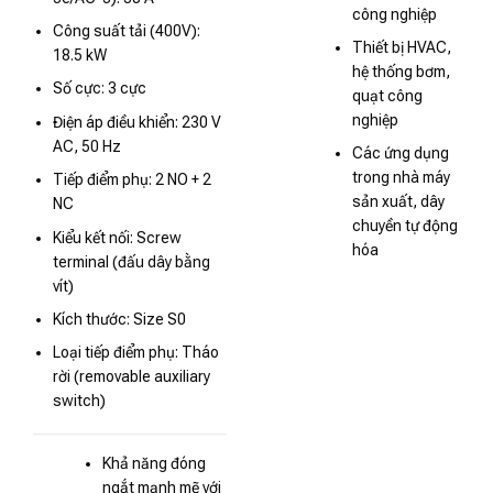
công nghiệp
Công suất tải (400V):
Thiết bị HVAC,
18.5 kW
hệ thống bơm,
Số cực: 3 cực
quạt công
nghiệp
Điện áp điều khiển: 230 V
AC, 50 Hz
Các ứng dụng
trong nhà máy
Tiếp điểm phụ: 2 NO + 2
sản xuất, dây
NC
chuyền tự động
Kiểu kết nối: Screw
hóa
terminal (đấu dây bằng
vít)
Kích thước: Size S0
Loại tiếp điểm phụ: Tháo
rời (removable auxiliary
switch)
Khả năng đóng
ngắt mạnh mẽ với