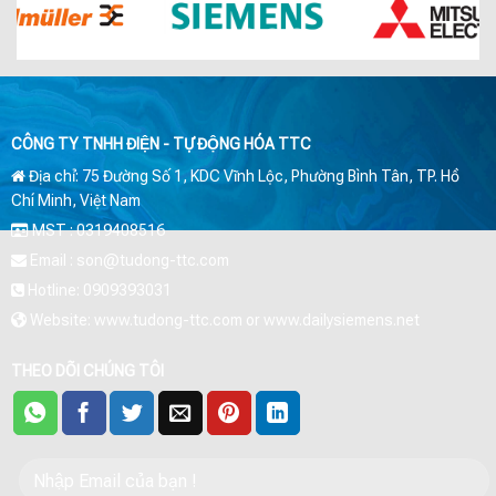
CÔNG TY TNHH ĐIỆN - TỰ ĐỘNG HÓA TTC
Địa chỉ: 75 Đường Số 1, KDC Vĩnh Lộc, Phường Bình Tân, TP. Hồ
Chí Minh, Việt Nam
MST : 0319408516
Email : son@tudong-ttc.com
Hotline: 0909393031
Website: www.tudong-ttc.com or www.dailysiemens.net
THEO DÕI CHÚNG TÔI