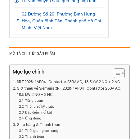
💰
Tư vấn chuyên sâu, quà tặng hấp dẫn
62 Đường Số 20, Phường Bình Hưng
📍
Hòa, Quận Bình Tân, Thành phố Hồ Chí
Minh, Việt Nam
MÔ TẢ CHI TIẾT SẢN PHẨM
Mục lục chính
3RT2028-1AP04 | Contactor 230V AC, 18.5 kW 2 NO + 2 NC
Giới thiệu về Siemens 3RT2028-1AP04 | Contactor 230V AC,
18.5 kW 2 NO + 2 NC
Tổng quan
Thông số kỹ thuật
Đặc điểm nổi bật
Ứng dụng
Giao hàng & Thanh toán
Thời gian giao hàng
Thanh toán