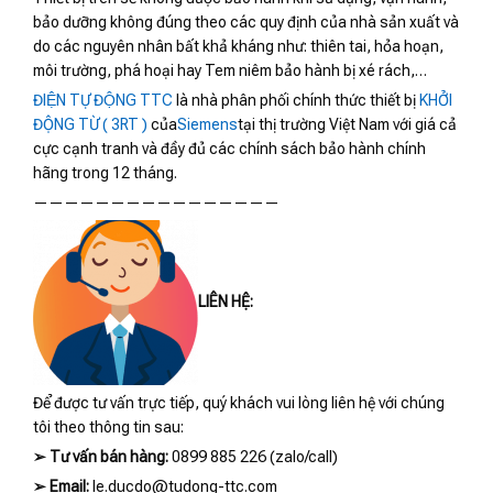
bảo dưỡng không đúng theo các quy định của nhà sản xuất và
do các nguyên nhân bất khả kháng như: thiên tai, hỏa hoạn,
môi trường, phá hoại hay Tem niêm bảo hành bị xé rách,…
ĐIỆN TỰ ĐỘNG TTC
là nhà phân phối chính thức thiết bị
KHỞI
ĐỘNG TỪ ( 3RT )
của
Siemens
tại thị trường Việt Nam với giá cả
cực cạnh tranh và đầy đủ các chính sách bảo hành chính
hãng trong 12 tháng.
————————————————
LIÊN HỆ:
Để được tư vấn trực tiếp, quý khách vui lòng liên hệ với chúng
tôi theo thông tin sau:
➢
Tư vấn bán hàng:
0899 885 226 (zalo/call)
➢
Email:
le.ducdo@tudong-ttc.com