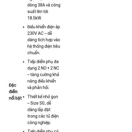
dòng 38A và công
suất lên tới
18.5kW.
Điều khiển điện áp
230V AC – dễ
dàng tích hợp vào
hệ thống điện tiêu
chuẩn.
Tiếp điểm phụ đa
dạng 2 NO + 2 NC
– tăng cường khả
năng điều khiển
Đặc
và phản hồi.
điểm
Thiết kế nhỏ gọn
nổi bật
– Size S0, dễ
dàng lắp đặt
trong các tủ điện
công nghiệp.
Tiếp điểm phụ có