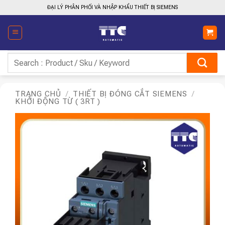
Bỏ
ĐẠI LÝ PHÂN PHỐI VÀ NHẬP KHẨU THIẾT BỊ SIEMENS
qua
nội
dung
Tìm
kiếm:
TRANG CHỦ
/
THIẾT BỊ ĐÓNG CẮT SIEMENS
/
KHỞI ĐỘNG TỪ ( 3RT )