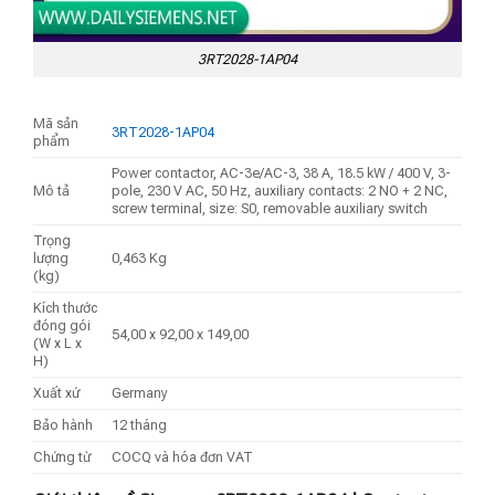
3RT2028-1AP04
Mã sản
3RT2028-1AP04
phẩm
Power contactor, AC-3e/AC-3, 38 A, 18.5 kW / 400 V, 3-
Mô tả
pole, 230 V AC, 50 Hz, auxiliary contacts: 2 NO + 2 NC,
screw terminal, size: S0, removable auxiliary switch
Trọng
lượng
0,463 Kg
(kg)
Kích thước
đóng gói
54,00 x 92,00 x 149,00
(W x L x
H)
Xuất xứ
Germany
Bảo hành
12 tháng
Chứng từ
COCQ và hóa đơn VAT