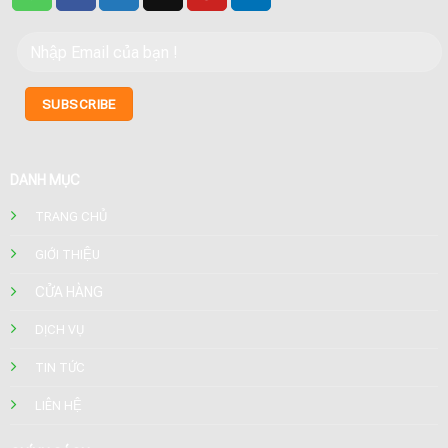
DANH MỤC
TRANG CHỦ
GIỚI THIỆU
CỬA HÀNG
DỊCH VỤ
TIN TỨC
LIÊN HỆ