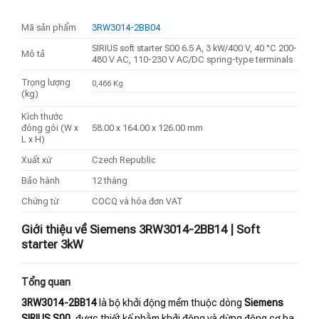
Mã sản phẩm
3RW3014-2BB04
SIRIUS soft starter S00 6.5 A, 3 kW/400 V, 40 °C 200-
Mô tả
480 V AC, 110-230 V AC/DC spring-type terminals
Trọng lượng
0,466 Kg
(kg)
Kích thước
đóng gói (W x
58.00 x 164.00 x 126.00 mm
L x H)
Xuất xứ
Czech Republic
Bảo hành
12 tháng
Chứng từ
COCQ và hóa đơn VAT
Giới thiệu về Siemens 3RW3014-2BB14 | Soft
starter 3kW
Tổng quan
3RW3014-2BB14
là bộ khởi động mềm thuộc dòng
Siemens
SIRIUS S00
, được thiết kế nhằm khởi động và dừng động cơ ba