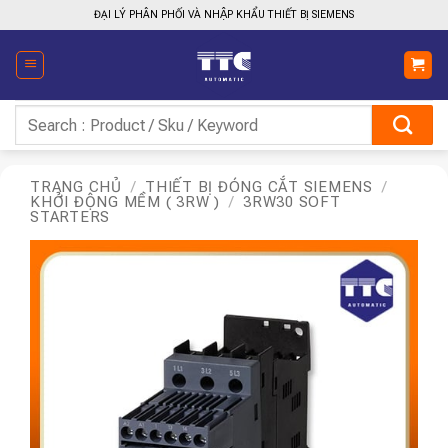
Bỏ
ĐẠI LÝ PHÂN PHỐI VÀ NHẬP KHẨU THIẾT BỊ SIEMENS
qua
nội
dung
Tìm
kiếm:
TRANG CHỦ
/
THIẾT BỊ ĐÓNG CẮT SIEMENS
/
KHỞI ĐỘNG MỀM ( 3RW )
/
3RW30 SOFT
STARTERS