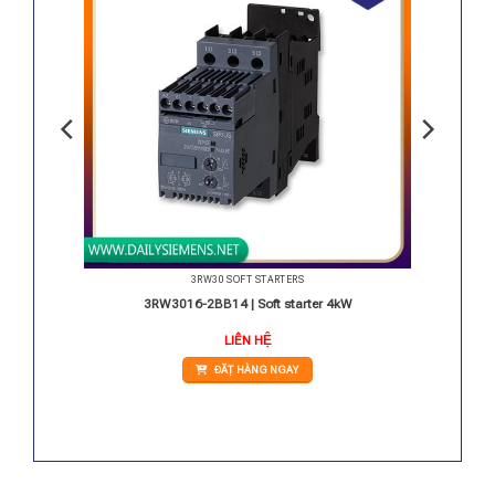
3RW30 SOFT STARTERS
kW
3RW3016-2BB14 | Soft starter 4kW
LIÊN HỆ
ĐẶT HÀNG NGAY