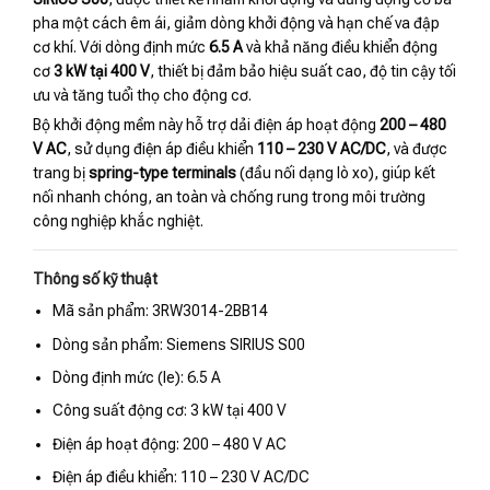
pha một cách êm ái, giảm dòng khởi động và hạn chế va đập
cơ khí. Với dòng định mức
6.5 A
và khả năng điều khiển động
cơ
3 kW tại 400 V
, thiết bị đảm bảo hiệu suất cao, độ tin cậy tối
ưu và tăng tuổi thọ cho động cơ.
Bộ khởi động mềm này hỗ trợ dải điện áp hoạt động
200 – 480
V AC
, sử dụng điện áp điều khiển
110 – 230 V AC/DC
, và được
trang bị
spring-type terminals
(đầu nối dạng lò xo), giúp kết
nối nhanh chóng, an toàn và chống rung trong môi trường
công nghiệp khắc nghiệt.
Thông số kỹ thuật
Mã sản phẩm: 3RW3014-2BB14
Dòng sản phẩm: Siemens SIRIUS S00
Dòng định mức (Ie): 6.5 A
Công suất động cơ: 3 kW tại 400 V
Điện áp hoạt động: 200 – 480 V AC
Điện áp điều khiển: 110 – 230 V AC/DC