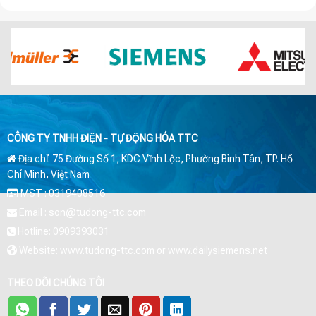
CÔNG TY TNHH ĐIỆN - TỰ ĐỘNG HÓA TTC
Địa chỉ: 75 Đường Số 1, KDC Vĩnh Lộc, Phường Bình Tân, TP. Hồ
Chí Minh, Việt Nam
MST : 0319408516
Email : son@tudong-ttc.com
Hotline: 0909393031
Website: www.tudong-ttc.com or www.dailysiemens.net
THEO DÕI CHÚNG TÔI