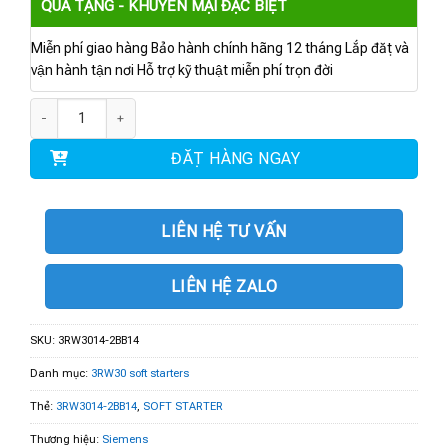
QUÀ TẶNG - KHUYẾN MẠI ĐẶC BIỆT
Miễn phí giao hàng Bảo hành chính hãng 12 tháng Lắp đặt và
vận hành tận nơi Hỗ trợ kỹ thuật miễn phí trọn đời
3RW3014-2BB14 | Soft starter 3kW số lượng
ĐẶT HÀNG NGAY
LIÊN HỆ TƯ VẤN
LIÊN HỆ ZALO
SKU:
3RW3014-2BB14
Danh mục:
3RW30 soft starters
Thẻ:
3RW3014-2BB14
,
SOFT STARTER
Thương hiệu:
Siemens