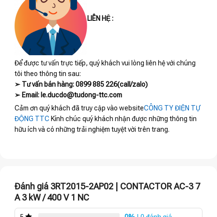
LIÊN HỆ :
Để được tư vấn trực tiếp, quý khách vui lòng liên hệ với chúng
tôi theo thông tin sau:
➢ Tư vấn bán hàng: 0899 885 226(call/zalo)
➢ Email: le.ducdo@tudong-ttc.com
Cảm ơn quý khách đã truy cập vào website
CÔNG TY ĐIỆN TỰ
ĐỘNG TTC
Kính chúc quý khách nhận được những thông tin
hữu ích và có những trải nghiệm tuyệt vời trên trang.
Đánh giá 3RT2015-2AP02 | CONTACTOR AC-3 7
A 3 kW / 400 V 1 NC
0%
| 0 đánh giá