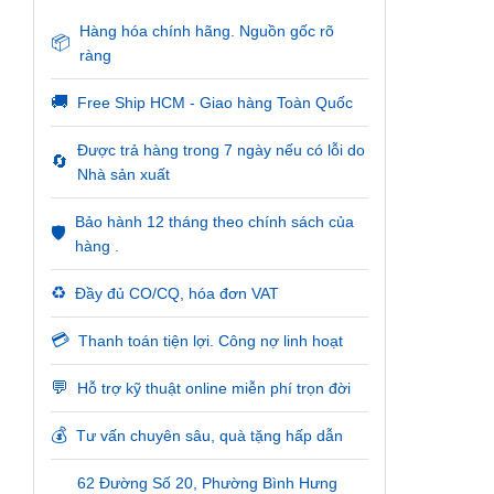
Hàng hóa chính hãng. Nguồn gốc rõ
📦
ràng
🚚
Free Ship HCM - Giao hàng Toàn Quốc
Được trả hàng trong 7 ngày nếu có lỗi do
🔄
Nhà sản xuất
Bảo hành 12 tháng theo chính sách của
🛡️
hàng .
♻️
Đầy đủ CO/CQ, hóa đơn VAT
💳
Thanh toán tiện lợi. Công nợ linh hoạt
💬
Hỗ trợ kỹ thuật online miễn phí trọn đời
💰
Tư vấn chuyên sâu, quà tặng hấp dẫn
62 Đường Số 20, Phường Bình Hưng