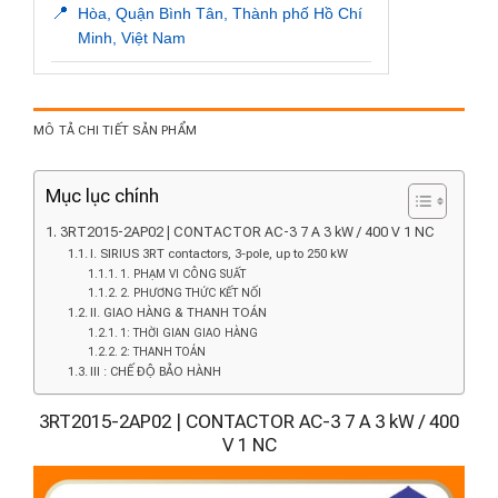
📍
Hòa, Quận Bình Tân, Thành phố Hồ Chí
Minh, Việt Nam
MÔ TẢ CHI TIẾT SẢN PHẨM
Mục lục chính
3RT2015-2AP02 | CONTACTOR AC-3 7 A 3 kW / 400 V 1 NC
I. SIRIUS 3RT contactors, 3-pole, up to 250 kW
1. PHẠM VI CÔNG SUẤT
2. PHƯƠNG THỨC KẾT NỐI
II. GIAO HÀNG & THANH TOÁN
1: THỜI GIAN GIAO HÀNG
2: THANH TOÁN
III : CHẾ ĐỘ BẢO HÀNH
3RT2015-2AP02 | CONTACTOR AC-3 7 A 3 kW / 400
V 1 NC