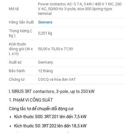
Power contactor, AC-3 7 A, 3 kW / 400 V 1 NC, 230
Mô tả
V AC, 50/60 Hz 3-pole, size S00 Spring-type
terminal
Hãng Sản Xuất
Siemens
Trọng lượng (
0,251 kg
kg )
Kích thước
đóng gói (W x
50,00 x 73,50 x 77,50
L x H)
Xuất xứ
Germany
Bảo hành
12 tháng
Chứng từ
COCQ và hóa đơn VAT
I. SIRIUS 3RT contactors, 3-pole, up to 250 kW
1. PHẠM VI CÔNG SUẤT
Công tắc tơ để chuyển đổi động cơ:
Kích thước S00: 3RT201 lên đến 7,5 kW
Kích thước S0: 3RT202 lên đến 18,5 kW