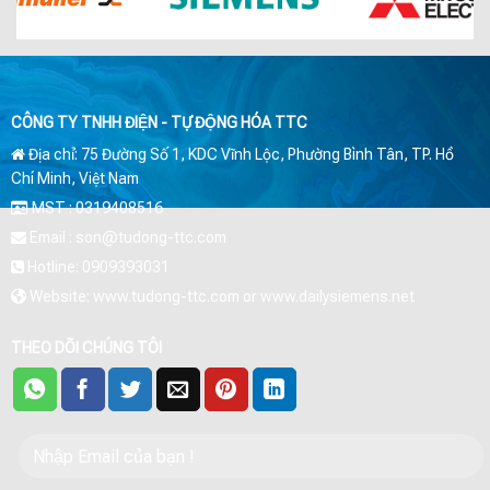
CÔNG TY TNHH ĐIỆN - TỰ ĐỘNG HÓA TTC
Địa chỉ: 75 Đường Số 1, KDC Vĩnh Lộc, Phường Bình Tân, TP. Hồ
Chí Minh, Việt Nam
MST : 0319408516
Email : son@tudong-ttc.com
Hotline: 0909393031
Website: www.tudong-ttc.com or www.dailysiemens.net
THEO DÕI CHÚNG TÔI