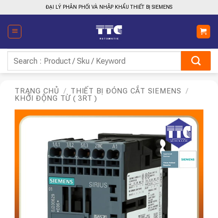
Bỏ
ĐẠI LÝ PHÂN PHỐI VÀ NHẬP KHẨU THIẾT BỊ SIEMENS
qua
nội
dung
Tìm
kiếm:
TRANG CHỦ
/
THIẾT BỊ ĐÓNG CẮT SIEMENS
/
KHỞI ĐỘNG TỪ ( 3RT )