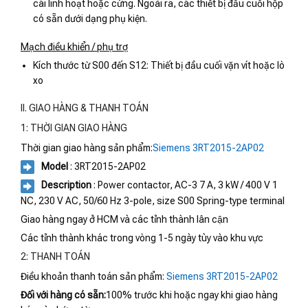
cái linh hoạt hoặc cứng. Ngoài ra, các thiết bị đầu cuối hộp
có sẵn dưới dạng phụ kiện.
Mạch điều khiển / phụ trợ
Kích thước từ S00 đến S12: Thiết bị đầu cuối vặn vít hoặc lò
xo
II. GIAO HÀNG & THANH TOÁN
1: THỜI GIAN GIAO HÀNG
Thời gian giao hàng sản phẩm:
Siemens 3RT2015-2AP02
Model
: 3RT2015-2AP02
Description
: Power contactor, AC-3 7 A, 3 kW / 400 V 1
NC, 230 V AC, 50/60 Hz 3-pole, size S00 Spring-type terminal
Giao hàng ngay ở HCM và các tỉnh thành lân cận
Các tỉnh thành khác trong vòng 1-5 ngày tùy vào khu vực
2: THANH TOÁN
Điều khoản thanh toán sản phẩm:
Siemens 3RT2015-2AP02
Đối với hàng có sẵn:
100% trước khi hoặc ngay khi giao hàng