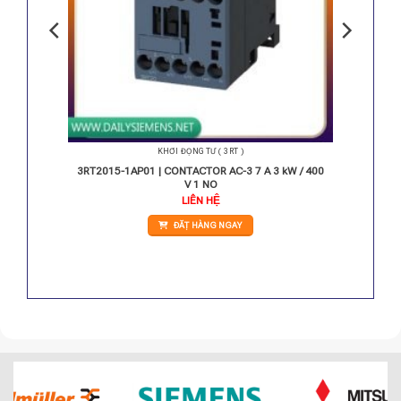
KHỞI ĐỘNG TỪ ( 3RT )
22 kW /
3RT2015-1AP01 | CONTACTOR AC-3 7 A 3 kW / 400
V 1 NO
LIÊN HỆ
ĐẶT HÀNG NGAY