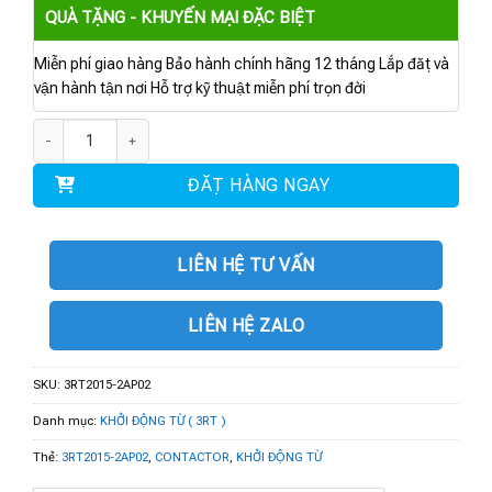
QUÀ TẶNG - KHUYẾN MẠI ĐẶC BIỆT
Miễn phí giao hàng Bảo hành chính hãng 12 tháng Lắp đặt và
vận hành tận nơi Hỗ trợ kỹ thuật miễn phí trọn đời
3RT2015-2AP02 | CONTACTOR AC-3 7 A 3 kW / 400 V 1 NC số lượng
ĐẶT HÀNG NGAY
LIÊN HỆ TƯ VẤN
LIÊN HỆ ZALO
SKU:
3RT2015-2AP02
Danh mục:
KHỞI ĐỘNG TỪ ( 3RT )
Thẻ:
3RT2015-2AP02
,
CONTACTOR
,
KHỞI ĐỘNG TỪ