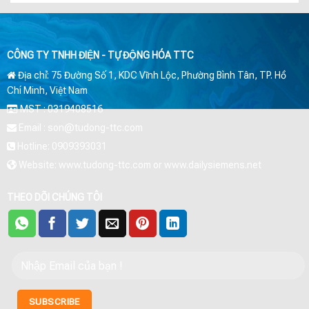
CÔNG TY TNHH ĐIỆN - TỰ ĐỘNG HÓA TTC
Địa chỉ: 75 Đường Số 1, KDC Vĩnh Lộc, Phường Bình Tân, TP. Hồ
Chí Minh, Việt Nam
MST : 0319408516
Email : son@tudong-ttc.com
Hotline: 0909393031
Website: www.tudong-ttc.com or www.dailysiemens.net
THEO DÕI CHÚNG TÔI