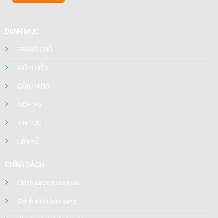
DANH MỤC
TRANG CHỦ
GIỚI THIỆU
CỬA HÀNG
DỊCH VỤ
TIN TỨC
LIÊN HỆ
CHÍNH SÁCH
Chính sách thanh toán
Chính sách bán hàng