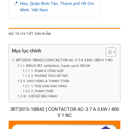
📍
Hòa, Quận Bình Tân, Thành phố Hồ Chí
Minh, Việt Nam
MÔ TẢ CHI TIẾT SẢN PHẨM
Mục lục chính
3RT2015-1BB42 | CONTACTOR AC-3 7 A 3 kW / 400 V 1 NC
I. SIRIUS 3RT contactors, 3-pole, up to 250 kW
1. PHẠM VI CÔNG SUẤT
2. PHƯƠNG THỨC KẾT NỐI
II. GIAO HÀNG & THANH TOÁN
1: THỜI GIAN GIAO HÀNG
2: THANH TOÁN
III : CHẾ ĐỘ BẢO HÀNH
3RT2015-1BB42 | CONTACTOR AC-3 7 A 3 kW / 400
V 1 NC