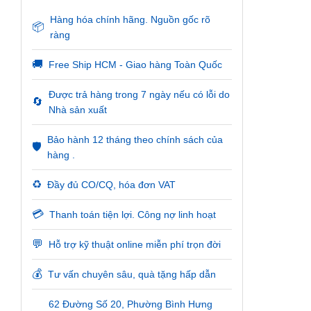
Hàng hóa chính hãng. Nguồn gốc rõ
📦
ràng
🚚
Free Ship HCM - Giao hàng Toàn Quốc
Được trả hàng trong 7 ngày nếu có lỗi do
🔄
Nhà sản xuất
Bảo hành 12 tháng theo chính sách của
🛡️
hàng .
♻️
Đầy đủ CO/CQ, hóa đơn VAT
💳
Thanh toán tiện lợi. Công nợ linh hoạt
💬
Hỗ trợ kỹ thuật online miễn phí trọn đời
💰
Tư vấn chuyên sâu, quà tặng hấp dẫn
62 Đường Số 20, Phường Bình Hưng