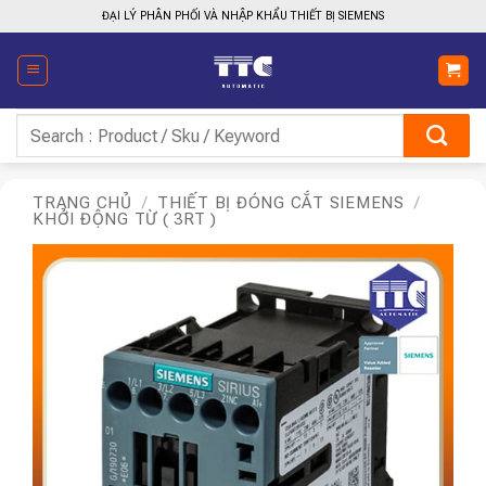
Bỏ
ĐẠI LÝ PHÂN PHỐI VÀ NHẬP KHẨU THIẾT BỊ SIEMENS
qua
nội
dung
Tìm
kiếm:
TRANG CHỦ
/
THIẾT BỊ ĐÓNG CẮT SIEMENS
/
KHỞI ĐỘNG TỪ ( 3RT )