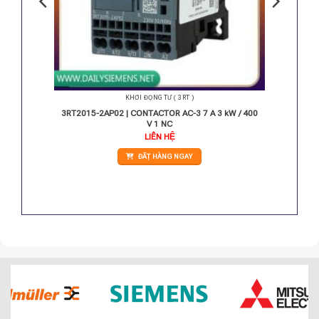
KHỞI ĐỘNG TỪ ( 3RT )
15 A 55
3RT2015-2AP02 | CONTACTOR AC-3 7 A 3 kW / 400
V 1 NC
LIÊN HỆ
ĐẶT HÀNG NGAY