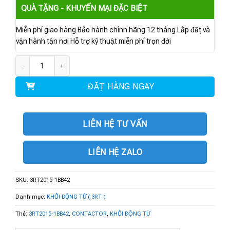
QUÀ TẶNG - KHUYẾN MẠI ĐẶC BIỆT
Miễn phí giao hàng Bảo hành chính hãng 12 tháng Lắp đặt và
vận hành tận nơi Hỗ trợ kỹ thuật miễn phí trọn đời
3RT2015-1BB42 | CONTACTOR AC-3 7 A 3 kW / 400 V 1 NC số lượng
ĐẶT HÀNG NGAY
LIÊN HỆ TƯ VẤN
LIÊN HỆ ZALO
SKU:
3RT2015-1BB42
Danh mục:
KHỞI ĐỘNG TỪ ( 3RT )
Thẻ:
3RT2015-1BB42
,
CONTACTOR
,
KHỞI ĐỘNG TỪ