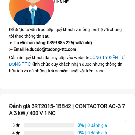
LIÊN HỆ :
Để được tư vấn trực tiếp, quý khách vui lòng liên hệ với chúng
tôi theo thông tin sau:
➢ Tư vấn bán hàng: 0899 885 226(call/zalo)
➢ Email: le.ducdo@tudong-ttc.com
Cảm ơn quý khách đã truy cập vào website
CÔNG TY ĐIỆN TỰ
ĐỘNG TTC
Kính chúc quý khách nhận được những thông tin
hữu ích và có những trải nghiệm tuyệt vời trên trang.
Đánh giá 3RT2015-1BB42 | CONTACTOR AC-3 7
A 3 kW / 400 V 1 NC
0%
| 0 đánh giá
5
0%
| 0 đánh giá
4