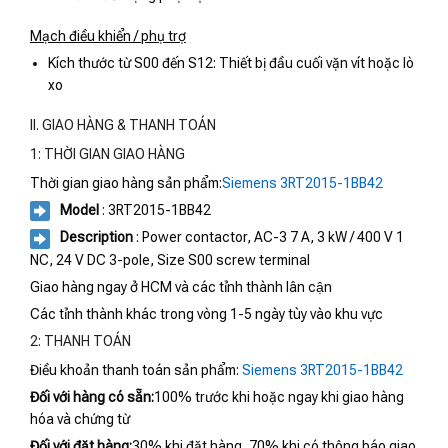
Mạch điều khiển / phụ trợ
Kích thước từ S00 đến S12: Thiết bị đầu cuối vặn vít hoặc lò
xo
II. GIAO HÀNG & THANH TOÁN
1: THỜI GIAN GIAO HÀNG
Thời gian giao hàng sản phẩm:
Siemens 3RT2015-1BB42
Model
: 3RT2015-1BB42
Description
: Power contactor, AC-3 7 A, 3 kW / 400 V 1
NC, 24 V DC 3-pole, Size S00 screw terminal
Giao hàng ngay ở HCM và các tỉnh thành lân cận
Các tỉnh thành khác trong vòng 1-5 ngày tùy vào khu vực
2: THANH TOÁN
Điều khoản thanh toán sản phẩm:
Siemens 3RT2015-1BB42
Đối với hàng có sẵn:
100% trước khi hoặc ngay khi giao hàng
hóa và chứng từ
Đối với đặt hàng:
30% khi đặt hàng, 70% khi có thông báo giao