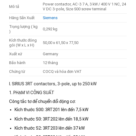
Power contactor, AC-3 7 A, 3 kW / 400 V 1 NC, 24
Mô tả
V DC 3-pole, Size S00 screw terminal
Hãng Sản Xuất
Siemens
Trọng lượng ( kg
0,292 kg
)
Kích thước đóng
50,00 x 61,50 x 77,50
gói (W x L x H)
Xuất xứ
Germany
Bảo hành
12 tháng
Chứng từ
COCQ và hóa đơn VAT
I. SIRIUS 3RT contactors, 3-pole, up to 250 kW
1. PHẠM VI CÔNG SUẤT
Công tắc tơ để chuyển đổi động cơ:
Kích thước S00: 3RT201 lên đến 7,5 kW
Kích thước S0: 3RT202 lên đến 18,5 kW
Kích thước S2: 3RT203 lên đến 37 kW