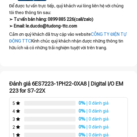
Để được tư vấn trực tiếp, quý khách vui lòng liên hệ với chúng
tôi theo thông tin sau:
➢ Tư vấn bán hàng: 0899 885 226(call/zalo)
➢ Email: le.ducdo@tudong-ttc.com
Cảm ơn quý khách đã truy cập vào website
CÔNG TY ĐIỆN TỰ
ĐỘNG TTC
Kính chúc quý khách nhận được những thông tin
hữu ích và có những trải nghiệm tuyệt vời trên trang.
Đánh giá 6ES7223-1PH22-0XA8 | Digital I/O EM
223 for S7-22X
0%
| 0 đánh giá
5
0%
| 0 đánh giá
4
0%
| 0 đánh giá
3
0%
| 0 đánh giá
2
0%
| 0 đánh giá
1