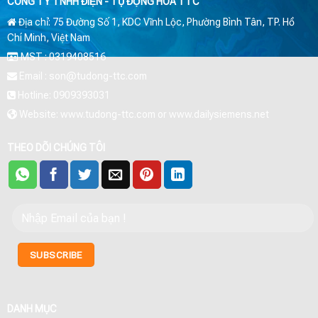
CÔNG TY TNHH ĐIỆN - TỰ ĐỘNG HÓA TTC
Địa chỉ: 75 Đường Số 1, KDC Vĩnh Lộc, Phường Bình Tân, TP. Hồ
Chí Minh, Việt Nam
MST : 0319408516
Email : son@tudong-ttc.com
Hotline: 0909393031
Website: www.tudong-ttc.com or www.dailysiemens.net
THEO DÕI CHÚNG TÔI
DANH MỤC