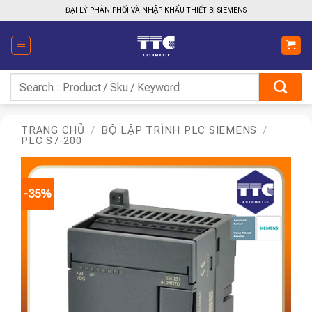
Bỏ
ĐẠI LÝ PHÂN PHỐI VÀ NHẬP KHẨU THIẾT BỊ SIEMENS
qua
nội
dung
Tìm
kiếm:
TRANG CHỦ
/
BỘ LẬP TRÌNH PLC SIEMENS
/
PLC S7-200
-35%