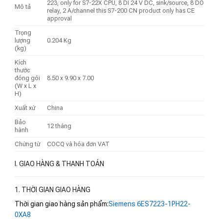
223, only for S7-22X CPU, 8 DI 24 V DC, sink/source, 8 DO
Mô tả
relay, 2 A/channel this S7-200 CN product only has CE
approval
Trọng
lượng
0.204 Kg
(kg)
Kích
thước
đóng gói
8.50 x 9.90 x 7.00
(W x L x
H)
Xuất xứ
China
Bảo
12 tháng
hành
Chứng từ
COCQ và hóa đơn VAT
I. GIAO HÀNG & THANH TOÁN
1. THỜI GIAN GIAO HÀNG
Thời gian giao hàng sản phẩm:
Siemens 6ES7223-1PH22-
0XA8