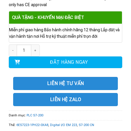
only has CE approval
QUÀ TẶNG - KHUYẾN MẠI ĐẶC BIỆT
Miễn phí giao hàng Bảo hành chính hãng 12 tháng Lắp đặt và
vận hành tận nơi Hỗ trợ kỹ thuật miễn phí trọn đời
6ES7223-1PH22-0XA8 | Digital I/O EM 223 for S7-22X số lượng
ĐẶT HÀNG NGAY
LIÊN HỆ TƯ VẤN
LIÊN HỆ ZALO
Danh mục:
PLC S7-200
Thẻ:
6ES7223-1PH22-0XA8
,
Digital I/O EM 223
,
S7-200 CN