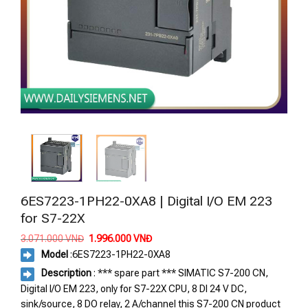
6ES7223-1PH22-0XA8 | Digital I/O EM 223
for S7-22X
Giá
Giá
3.071.000
VNĐ
1.996.000
VNĐ
gốc
hiện
Model
:
6ES7223-1PH22-0XA8
là:
tại
3.071.000 VNĐ.
là:
Description
: *** spare part *** SIMATIC S7-200 CN,
1.996.000 VNĐ.
Digital I/O EM 223, only for S7-22X CPU, 8 DI 24 V DC,
sink/source, 8 DO relay, 2 A/channel this S7-200 CN product