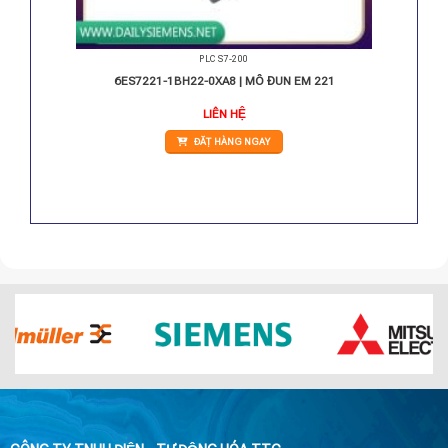
PLC S7-200
C/RLY
6ES7221-1BH22-0XA8 | MÔ ĐUN EM 221
LIÊN HỆ
ĐẶT HÀNG NGAY