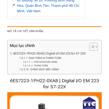
62 Đường Số 20, Phường Bình Hưng
📍
Hòa, Quận Bình Tân, Thành phố Hồ Chí
Minh, Việt Nam
MÔ TẢ CHI TIẾT SẢN PHẨM
Mục lục chính
6ES7223-1PH22-0XA8 | Digital I/O EM 223 for S7-22X
I. GIAO HÀNG & THANH TOÁN
1. THỜI GIAN GIAO HÀNG
2. THANH TOÁN
III. CHÍNH SÁCH BẢO HÀNH
6ES7223-1PH22-0XA8 | Digital I/O EM 223
for S7-22X