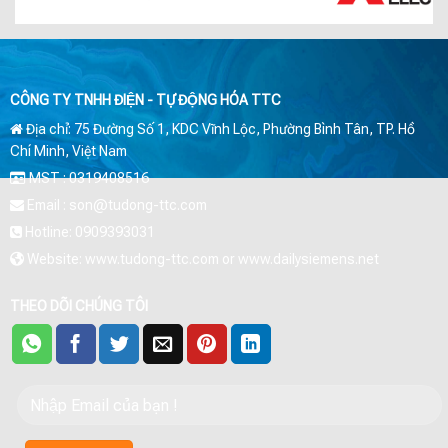
CÔNG TY TNHH ĐIỆN - TỰ ĐỘNG HÓA TTC
Địa chỉ: 75 Đường Số 1, KDC Vĩnh Lộc, Phường Bình Tân, TP. Hồ
Chí Minh, Việt Nam
MST : 0319408516
Email : son@tudong-ttc.com
Hotline: 0909393031
Website: www.tudong-ttc.com or www.dailysiemens.net
THEO DÕI CHÚNG TÔI