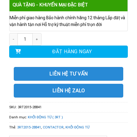
QUÀ TẶNG - KHUYẾN MẠI ĐẶC BIỆT
Miễn phí giao hàng Bảo hành chính hãng 12 tháng Lắp đặt và
vận hành tận nơi Hỗ trợ kỹ thuật miễn phí trọn đời
3RT2015-2BB41 | CONTACTOR AC-3 7 A 3 kW / 400 V 1 NO 24 V DC số lư
ĐẶT HÀNG NGAY
LIÊN HỆ TƯ VẤN
LIÊN HỆ ZALO
SKU:
3RT2015-2BB41
Danh mục:
KHỞI ĐỘNG TỪ ( 3RT )
Thẻ:
3RT2015-2BB41
,
CONTACTOR
,
KHỞI ĐỘNG TỪ