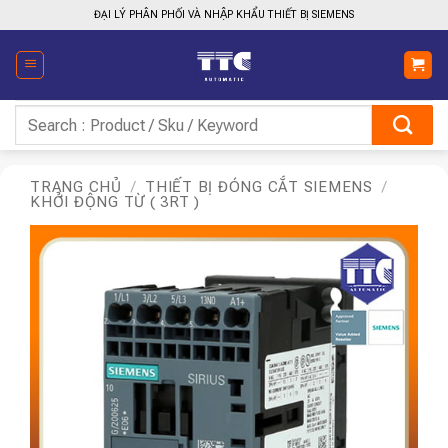
Bỏ
ĐẠI LÝ PHÂN PHỐI VÀ NHẬP KHẨU THIẾT BỊ SIEMENS
qua
nội
dung
Tìm
kiếm:
TRANG CHỦ
/
THIẾT BỊ ĐÓNG CẮT SIEMENS
/
KHỞI ĐỘNG TỪ ( 3RT )