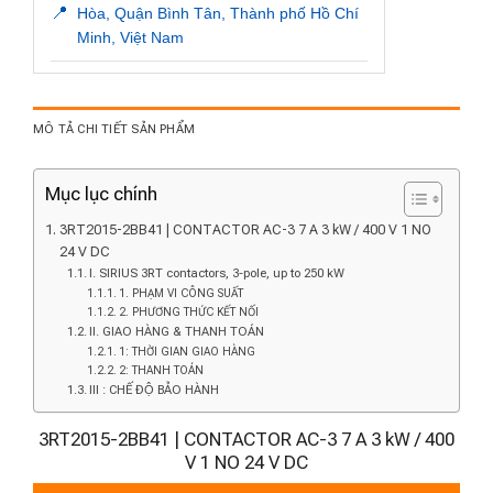
📍
Hòa, Quận Bình Tân, Thành phố Hồ Chí
Minh, Việt Nam
MÔ TẢ CHI TIẾT SẢN PHẨM
Mục lục chính
3RT2015-2BB41 | CONTACTOR AC-3 7 A 3 kW / 400 V 1 NO
24 V DC
I. SIRIUS 3RT contactors, 3-pole, up to 250 kW
1. PHẠM VI CÔNG SUẤT
2. PHƯƠNG THỨC KẾT NỐI
II. GIAO HÀNG & THANH TOÁN
1: THỜI GIAN GIAO HÀNG
2: THANH TOÁN
III : CHẾ ĐỘ BẢO HÀNH
3RT2015-2BB41 | CONTACTOR AC-3 7 A 3 kW / 400
V 1 NO 24 V DC