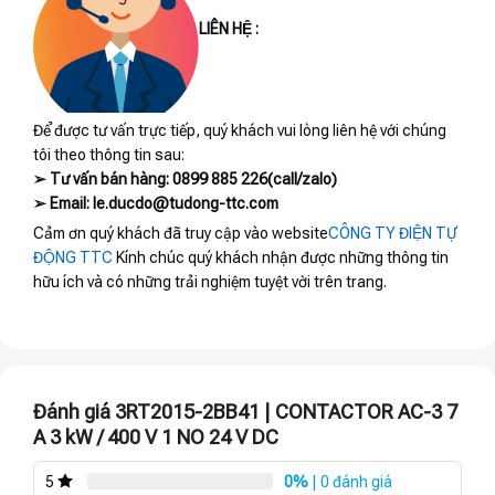
LIÊN HỆ :
Để được tư vấn trực tiếp, quý khách vui lòng liên hệ với chúng
tôi theo thông tin sau:
➢ Tư vấn bán hàng: 0899 885 226(call/zalo)
➢ Email: le.ducdo@tudong-ttc.com
Cảm ơn quý khách đã truy cập vào website
CÔNG TY ĐIỆN TỰ
ĐỘNG TTC
Kính chúc quý khách nhận được những thông tin
hữu ích và có những trải nghiệm tuyệt vời trên trang.
Đánh giá 3RT2015-2BB41 | CONTACTOR AC-3 7
A 3 kW / 400 V 1 NO 24 V DC
0%
| 0 đánh giá
5