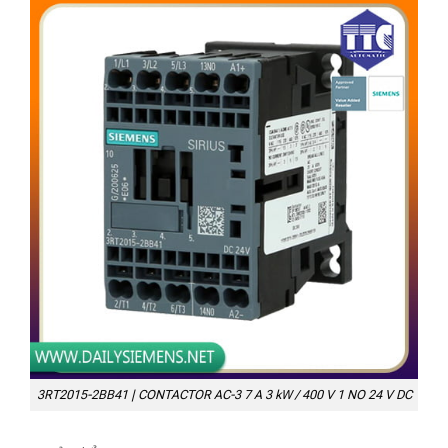
3RT2015-2BB41 | CONTACTOR AC-3 7 A 3 kW / 400 V 1 NO 24 V DC