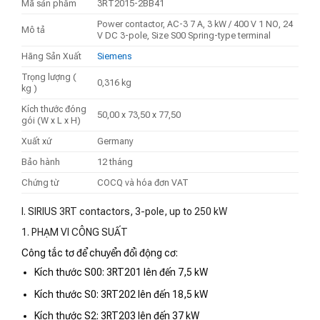
Mã sản phẩm
3RT2015-2BB41
Power contactor, AC-3 7 A, 3 kW / 400 V 1 NO, 24
Mô tả
V DC 3-pole, Size S00 Spring-type terminal
Hãng Sản Xuất
Siemens
Trọng lượng (
0,316 kg
kg )
Kích thước đóng
50,00 x 73,50 x 77,50
gói (W x L x H)
Xuất xứ
Germany
Bảo hành
12 tháng
Chứng từ
COCQ và hóa đơn VAT
I. SIRIUS 3RT contactors, 3-pole, up to 250 kW
1. PHẠM VI CÔNG SUẤT
Công tắc tơ để chuyển đổi động cơ:
Kích thước S00: 3RT201 lên đến 7,5 kW
Kích thước S0: 3RT202 lên đến 18,5 kW
Kích thước S2: 3RT203 lên đến 37 kW