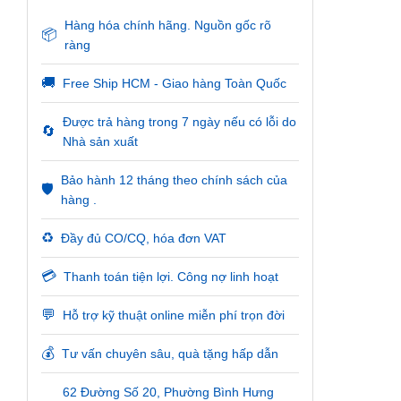
Hàng hóa chính hãng. Nguồn gốc rõ
📦
ràng
🚚
Free Ship HCM - Giao hàng Toàn Quốc
Được trả hàng trong 7 ngày nếu có lỗi do
🔄
Nhà sản xuất
Bảo hành 12 tháng theo chính sách của
🛡️
hàng .
♻️
Đầy đủ CO/CQ, hóa đơn VAT
💳
Thanh toán tiện lợi. Công nợ linh hoạt
💬
Hỗ trợ kỹ thuật online miễn phí trọn đời
💰
Tư vấn chuyên sâu, quà tặng hấp dẫn
62 Đường Số 20, Phường Bình Hưng