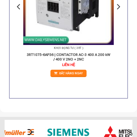
KHỞI ĐỘNG TỪ ( 3RT )
A 132 kW
3RT1075-6AP36 | CONTACTOR AC-3 400 A 200 kW
/ 400 V 2NO + 2NC
Giá
LIÊN HỆ
hiện
ại
ĐẶT HÀNG NGAY
.
à:
8.850.000 VNĐ.