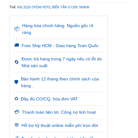
Thẻ:
6SL3220-3YE66-0CF0
,
BIẾN TẦN G120X 560kW
Hàng hóa chính hãng. Nguồn gốc rõ
📦
ràng
🚚
Free Ship HCM - Giao hàng Toàn Quốc
Được trả hàng trong 7 ngày nếu có lỗi do
🔄
Nhà sản xuất
Bảo hành 12 tháng theo chính sách của
🛡️
hàng .
♻️
Đầy đủ CO/CQ, hóa đơn VAT
💳
Thanh toán tiện lợi. Công nợ linh hoạt
💬
Hỗ trợ kỹ thuật online miễn phí trọn đời