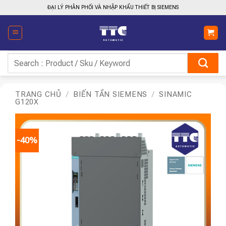
Bỏ
ĐẠI LÝ PHÂN PHỐI VÀ NHẬP KHẨU THIẾT BỊ SIEMENS
qua
nội
dung
Tìm
kiếm:
TRANG CHỦ
/
BIẾN TẦN SIEMENS
/
SINAMIC
G120X
-40%