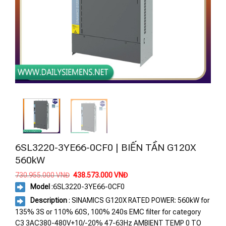
6SL3220-3YE66-0CF0 | BIẾN TẦN G120X
560kW
Giá
Giá
730.955.000
VNĐ
438.573.000
VNĐ
gốc
hiện
Model
:
6SL3220-3YE66-0CF0
là:
tại
730.955.000 VNĐ.
là:
Description
: SINAMICS G120X RATED POWER: 560kW for
438.573.000 VNĐ.
135% 3S or 110% 60S, 100% 240s EMC filter for category
C3 3AC380-480V+10/-20% 47-63Hz AMBIENT TEMP 0 TO