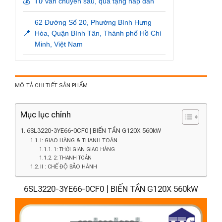
💰
Tư vấn chuyên sâu, quà tặng hấp dẫn
62 Đường Số 20, Phường Bình Hưng
📍
Hòa, Quận Bình Tân, Thành phố Hồ Chí
Minh, Việt Nam
MÔ TẢ CHI TIẾT SẢN PHẨM
Mục lục chính
6SL3220-3YE66-0CF0 | BIẾN TẦN G120X 560kW
I: GIAO HÀNG & THANH TOÁN
1: THỜI GIAN GIAO HÀNG
2: THANH TOÁN
II : CHẾ ĐỘ BẢO HÀNH
6SL3220-3YE66-0CF0 | BIẾN TẦN G120X 560kW