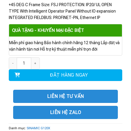
+45 DEG C Frame Size: FSJ PROTECTION: IP20/ UL OPEN
TYPE With Intelligent Operator Panel Without IO expansion
INTEGRATED FIELDBUS: PROFINET-PN, Ethernet IP
QUÀ TẶNG - KHUYẾN MẠI ĐẶC BIỆT
Miễn phí giao hàng Bảo hành chính hãng 12 tháng Lắp đặt và
vận hành tận nơi Hỗ trợ kỹ thuật miễn phí trọn đời
6SL3220-3YE66-0CF0 | BIẾN TẦN G120X 560kW số lượng
ĐẶT HÀNG NGAY
LIÊN HỆ TƯ VẤN
LIÊN HỆ ZALO
Danh mục:
SINAMIC G120X