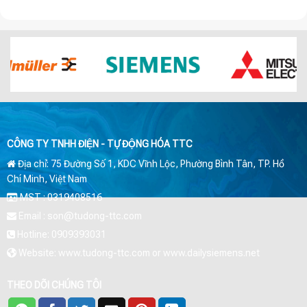
CÔNG TY TNHH ĐIỆN - TỰ ĐỘNG HÓA TTC
Địa chỉ: 75 Đường Số 1, KDC Vĩnh Lộc, Phường Bình Tân, TP. Hồ
Chí Minh, Việt Nam
MST : 0319408516
Email : son@tudong-ttc.com
Hotline: 0909393031
Website: www.tudong-ttc.com or www.dailysiemens.net
THEO DÕI CHÚNG TÔI