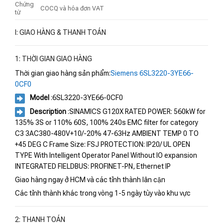
Chứng
COCQ và hóa đơn VAT
từ
I: GIAO HÀNG & THANH TOÁN
1: THỜI GIAN GIAO HÀNG
Thời gian giao hàng sản phẩm:
Siemens 6SL3220-3YE66-
0CF0
Model
:6SL3220-3YE66-0CF0
Description
:SINAMICS G120X RATED POWER: 560kW for
135% 3S or 110% 60S, 100% 240s EMC filter for category
C3 3AC380-480V+10/-20% 47-63Hz AMBIENT TEMP 0 TO
+45 DEG C Frame Size: FSJ PROTECTION: IP20/ UL OPEN
TYPE With Intelligent Operator Panel Without IO expansion
INTEGRATED FIELDBUS: PROFINET-PN, Ethernet IP
Giao hàng ngay ở HCM và các tỉnh thành lân cận
Các tỉnh thành khác trong vòng 1-5 ngày tùy vào khu vực
2: THANH TOÁN