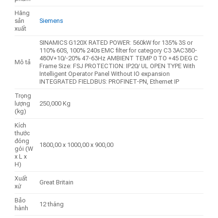
Hãng
sản
Siemens
xuất
SINAMICS G120X RATED POWER: 560kW for 135% 3S or
110% 60S, 100% 240s EMC filter for category C3 3AC380-
480V+10/-20% 47-63Hz AMBIENT TEMP 0 TO +45 DEG C
Mô tả
Frame Size: FSJ PROTECTION: IP20/ UL OPEN TYPE With
Intelligent Operator Panel Without IO expansion
INTEGRATED FIELDBUS: PROFINET-PN, Ethernet IP
Trọng
lượng
250,000 Kg
(kg)
Kích
thước
đóng
1800,00 x 1000,00 x 900,00
gói (W
x L x
H)
Xuất
Great Britain
xứ
Bảo
12 tháng
hành