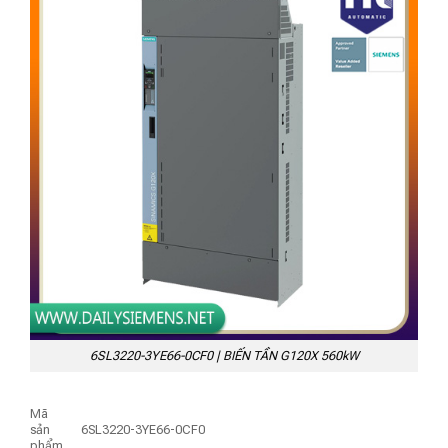
6SL3220-3YE66-0CF0 | BIẾN TẦN G120X 560kW
Mã
sản
6SL3220-3YE66-0CF0
phẩm