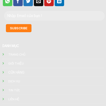
DANH MỤC
TRANG CHỦ
GIỚI THIỆU
CỬA HÀNG
DỊCH VỤ
TIN TỨC
LIÊN HỆ