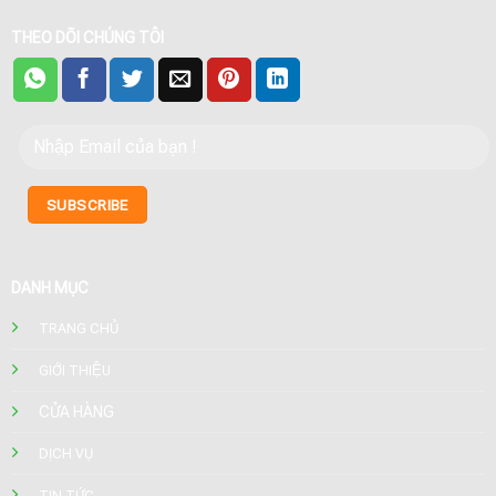
THEO DÕI CHÚNG TÔI
DANH MỤC
TRANG CHỦ
GIỚI THIỆU
CỬA HÀNG
DỊCH VỤ
TIN TỨC