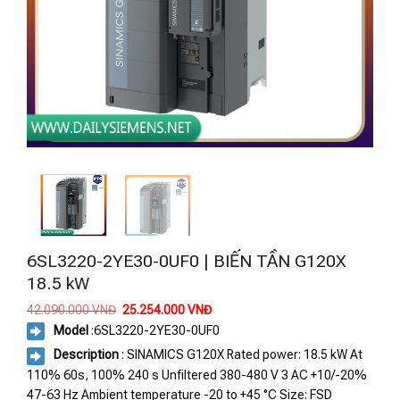
6SL3220-2YE30-0UF0 | BIẾN TẦN G120X
18.5 kW
Giá
Giá
42.090.000
VNĐ
25.254.000
VNĐ
gốc
hiện
Model
:
6SL3220-2YE30-0UF0
là:
tại
42.090.000 VNĐ.
là:
Description
: SINAMICS G120X Rated power: 18.5 kW At
25.254.000 VNĐ.
110% 60s, 100% 240 s Unfiltered 380-480 V 3 AC +10/-20%
47-63 Hz Ambient temperature -20 to +45 °C Size: FSD