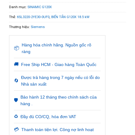
Danh mục:
SINAMIC G120X
Thẻ:
6SL3220-2YE30-0UF0
,
BIẾN TẦN G120X 18.5 kW
Thương hiệu:
Siemens
Hàng hóa chính hãng. Nguồn gốc rõ
📦
ràng
🚚
Free Ship HCM - Giao hàng Toàn Quốc
Được trả hàng trong 7 ngày nếu có lỗi do
🔄
Nhà sản xuất
Bảo hành 12 tháng theo chính sách của
🛡️
hàng .
♻️
Đầy đủ CO/CQ, hóa đơn VAT
💳
Thanh toán tiện lợi. Công nợ linh hoạt