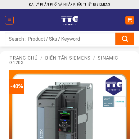
Bỏ
ĐẠI LÝ PHÂN PHỐI VÀ NHẬP KHẨU THIẾT BỊ SIEMENS
qua
nội
dung
Tìm
kiếm:
TRANG CHỦ
/
BIẾN TẦN SIEMENS
/
SINAMIC
G120X
-40%