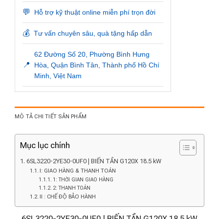
💬
Hỗ trợ kỹ thuật online miễn phí trọn đời
💰
Tư vấn chuyên sâu, quà tặng hấp dẫn
62 Đường Số 20, Phường Bình Hưng
📍
Hòa, Quận Bình Tân, Thành phố Hồ Chí
Minh, Việt Nam
MÔ TẢ CHI TIẾT SẢN PHẨM
Mục lục chính
6SL3220-2YE30-0UF0 | BIẾN TẦN G120X 18.5 kW
I: GIAO HÀNG & THANH TOÁN
1: THỜI GIAN GIAO HÀNG
2: THANH TOÁN
II : CHẾ ĐỘ BẢO HÀNH
6SL3220-2YE30-0UF0 | BIẾN TẦN G120X 18.5 kW