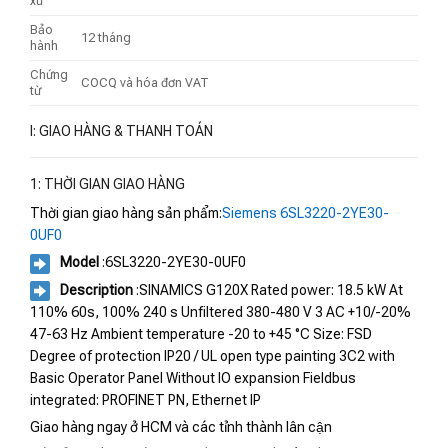
xứ
Bảo
12 tháng
hành
Chứng
COCQ và hóa đơn VAT
từ
I: GIAO HÀNG & THANH TOÁN
1: THỜI GIAN GIAO HÀNG
Thời gian giao hàng sản phẩm:
Siemens 6SL3220-2YE30-
0UF0
Model
:6SL3220-2YE30-0UF0
Description
:SINAMICS G120X Rated power: 18.5 kW At
110% 60s, 100% 240 s Unfiltered 380-480 V 3 AC +10/-20%
47-63 Hz Ambient temperature -20 to +45 °C Size: FSD
Degree of protection IP20 / UL open type painting 3C2 with
Basic Operator Panel Without IO expansion Fieldbus
integrated: PROFINET PN, Ethernet IP
Giao hàng ngay ở HCM và các tỉnh thành lân cận