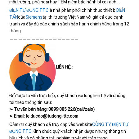
môi trường, phá hoại hay TEM niêm bảo hành bị xé rách…
ĐIỆN TỰ ĐỘNG TTC
là nhà phân phối chính thức thiết bị
BIẾN
TẦN
của
Siemens
tại thị trường Việt Nam với giá cả cực cạnh
tranh và đầy đủ các chính sách bảo hành chính hãng trong 12
tháng.
————————————————
LIÊN HỆ :
Để được tư vấn trực tiếp, quý khách vui lòng liên hệ với chúng
tôi theo thông tin sau:
➢ Tư vấn bán hàng: 0899 885 226(call/zalo)
➢ Email: le.ducdo@tudong-ttc.com
Cảm ơn quý khách đã truy cập vào website
CÔNG TY ĐIỆN TỰ
ĐỘNG TTC
Kính chúc quý khách nhận được những thông tin
hữu ích và có những trải nghiệm tuyệt vời trên trang.