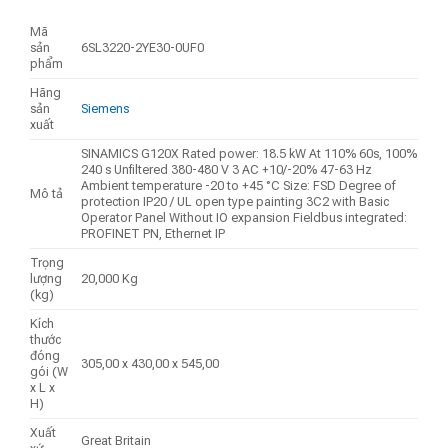
Mã
sản
6SL3220-2YE30-0UF0
phẩm
Hãng
sản
Siemens
xuất
SINAMICS G120X Rated power: 18.5 kW At 110% 60s, 100%
240 s Unfiltered 380-480 V 3 AC +10/-20% 47-63 Hz
Ambient temperature -20 to +45 °C Size: FSD Degree of
Mô tả
protection IP20 / UL open type painting 3C2 with Basic
Operator Panel Without IO expansion Fieldbus integrated:
PROFINET PN, Ethernet IP
Trọng
lượng
20,000 Kg
(kg)
Kích
thước
đóng
305,00 x 430,00 x 545,00
gói (W
x L x
H)
Xuất
Great Britain