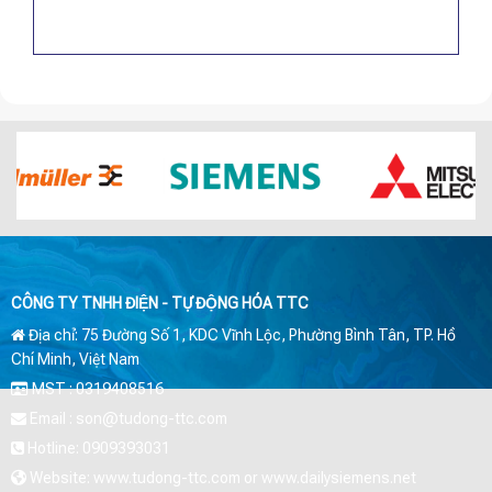
CÔNG TY TNHH ĐIỆN - TỰ ĐỘNG HÓA TTC
Địa chỉ: 75 Đường Số 1, KDC Vĩnh Lộc, Phường Bình Tân, TP. Hồ
Chí Minh, Việt Nam
MST : 0319408516
Email : son@tudong-ttc.com
Hotline: 0909393031
Website: www.tudong-ttc.com or www.dailysiemens.net