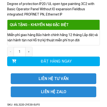
Degree of protection IP20 / UL open type painting 3C2 with
Basic Operator Panel Without IO expansion Fieldbus
integrated: PROFINET PN, Ethernet IP
QUÀ TẶNG - KHUYẾN MẠI ĐẶC BIỆT
Miễn phí giao hàng Bảo hành chính hãng 12 tháng Lắp đặt và
vận hành tận nơi Hỗ trợ kỹ thuật miễn phí trọn đời
6SL3220-2YE30-0UF0 | BIẾN TẦN G120X 18.5 kW số lượng
ĐẶT HÀNG NGAY
LIÊN HỆ TƯ VẤN
LIÊN HỆ ZALO
SKU:
6SL3220-2YE30-0UF0