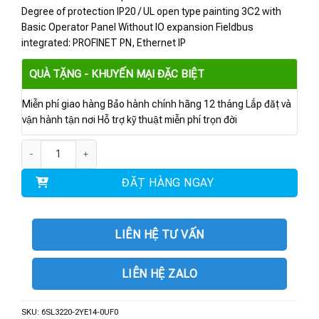
Degree of protection IP20 / UL open type painting 3C2 with
Basic Operator Panel Without IO expansion Fieldbus
integrated: PROFINET PN, Ethernet IP
QUÀ TẶNG - KHUYẾN MẠI ĐẶC BIỆT
Miễn phí giao hàng Bảo hành chính hãng 12 tháng Lắp đặt và
vận hành tận nơi Hỗ trợ kỹ thuật miễn phí trọn đời
6SL3220-2YE14-0UF0 | BIẾN TẦN G120X 1.5 kW số lượng
ĐẶT HÀNG NGAY
LIÊN HỆ TƯ VẤN
LIÊN HỆ ZALO
SKU:
6SL3220-2YE14-0UF0