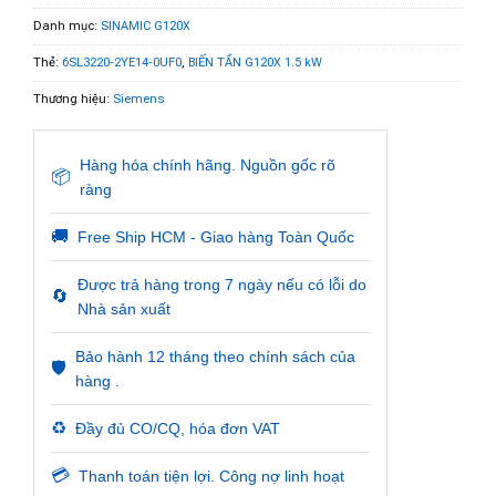
Danh mục:
SINAMIC G120X
Thẻ:
6SL3220-2YE14-0UF0
,
BIẾN TẦN G120X 1.5 kW
Thương hiệu:
Siemens
Hàng hóa chính hãng. Nguồn gốc rõ
📦
ràng
🚚
Free Ship HCM - Giao hàng Toàn Quốc
Được trả hàng trong 7 ngày nếu có lỗi do
🔄
Nhà sản xuất
Bảo hành 12 tháng theo chính sách của
🛡️
hàng .
♻️
Đầy đủ CO/CQ, hóa đơn VAT
💳
Thanh toán tiện lợi. Công nợ linh hoạt