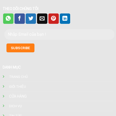
THEO DÕI CHÚNG TÔI
DANH MỤC
TRANG CHỦ
GIỚI THIỆU
CỬA HÀNG
DỊCH VỤ
TIN TỨC