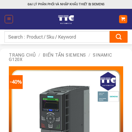
Bỏ
ĐẠI LÝ PHÂN PHỐI VÀ NHẬP KHẨU THIẾT BỊ SIEMENS
qua
nội
dung
Tìm
kiếm:
TRANG CHỦ
/
BIẾN TẦN SIEMENS
/
SINAMIC
G120X
-40%