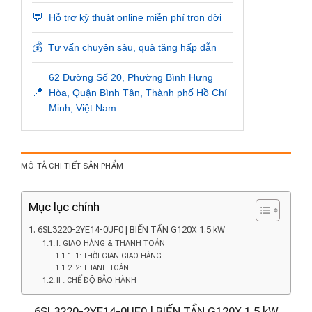
💬
Hỗ trợ kỹ thuật online miễn phí trọn đời
💰
Tư vấn chuyên sâu, quà tặng hấp dẫn
62 Đường Số 20, Phường Bình Hưng
📍
Hòa, Quận Bình Tân, Thành phố Hồ Chí
Minh, Việt Nam
MÔ TẢ CHI TIẾT SẢN PHẨM
Mục lục chính
6SL3220-2YE14-0UF0 | BIẾN TẦN G120X 1.5 kW
I: GIAO HÀNG & THANH TOÁN
1: THỜI GIAN GIAO HÀNG
2: THANH TOÁN
II : CHẾ ĐỘ BẢO HÀNH
6SL3220-2YE14-0UF0 | BIẾN TẦN G120X 1.5 kW