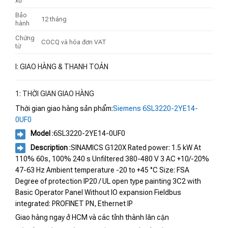
xứ
Bảo
12 tháng
hành
Chứng
COCQ và hóa đơn VAT
từ
I: GIAO HÀNG & THANH TOÁN
1: THỜI GIAN GIAO HÀNG
Thời gian giao hàng sản phẩm:
Siemens 6SL3220-2YE14-
0UF0
Model
:6SL3220-2YE14-0UF0
Description
:SINAMICS G120X Rated power: 1.5 kW At
110% 60s, 100% 240 s Unfiltered 380-480 V 3 AC +10/-20%
47-63 Hz Ambient temperature -20 to +45 °C Size: FSA
Degree of protection IP20 / UL open type painting 3C2 with
Basic Operator Panel Without IO expansion Fieldbus
integrated: PROFINET PN, Ethernet IP
Giao hàng ngay ở HCM và các tỉnh thành lân cận