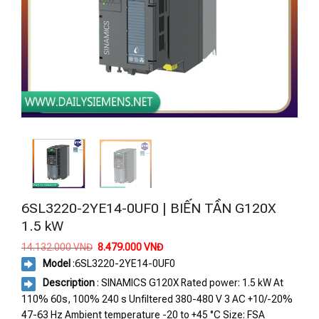
6SL3220-2YE14-0UF0 | BIẾN TẦN G120X
1.5 kW
Giá
Giá
14.132.000
VNĐ
8.479.000
VNĐ
gốc
hiện
Model
:
6SL3220-2YE14-0UF0
là:
tại
14.132.000 VNĐ.
là:
Description
: SINAMICS G120X Rated power: 1.5 kW At
8.479.000 VNĐ.
110% 60s, 100% 240 s Unfiltered 380-480 V 3 AC +10/-20%
47-63 Hz Ambient temperature -20 to +45 °C Size: FSA