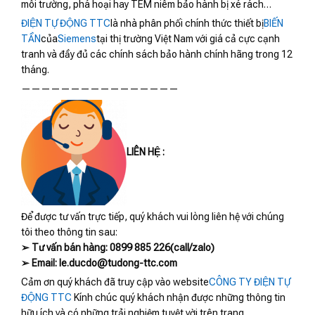
môi trường, phá hoại hay TEM niêm bảo hành bị xé rách…
ĐIỆN TỰ ĐỘNG TTC
là nhà phân phối chính thức thiết bị
BIẾN
TẦN
của
Siemens
tại thị trường Việt Nam với giá cả cực cạnh
tranh và đầy đủ các chính sách bảo hành chính hãng trong 12
tháng.
————————————————
LIÊN HỆ :
Để được tư vấn trực tiếp, quý khách vui lòng liên hệ với chúng
tôi theo thông tin sau:
➢ Tư vấn bán hàng: 0899 885 226(call/zalo)
➢ Email: le.ducdo@tudong-ttc.com
Cảm ơn quý khách đã truy cập vào website
CÔNG TY ĐIỆN TỰ
ĐỘNG TTC
Kính chúc quý khách nhận được những thông tin
hữu ích và có những trải nghiệm tuyệt vời trên trang.