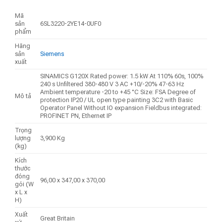
Mã
sản
6SL3220-2YE14-0UF0
phẩm
Hãng
sản
Siemens
xuất
SINAMICS G120X Rated power: 1.5 kW At 110% 60s, 100%
240 s Unfiltered 380-480 V 3 AC +10/-20% 47-63 Hz
Ambient temperature -20 to +45 °C Size: FSA Degree of
Mô tả
protection IP20 / UL open type painting 3C2 with Basic
Operator Panel Without IO expansion Fieldbus integrated:
PROFINET PN, Ethernet IP
Trọng
lượng
3,900 Kg
(kg)
Kích
thước
đóng
96,00 x 347,00 x 370,00
gói (W
x L x
H)
Xuất
Great Britain