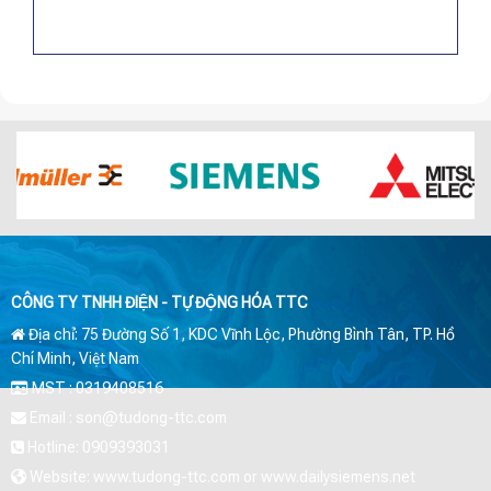
CÔNG TY TNHH ĐIỆN - TỰ ĐỘNG HÓA TTC
Địa chỉ: 75 Đường Số 1, KDC Vĩnh Lộc, Phường Bình Tân, TP. Hồ
Chí Minh, Việt Nam
MST : 0319408516
Email : son@tudong-ttc.com
Hotline: 0909393031
Website: www.tudong-ttc.com or www.dailysiemens.net