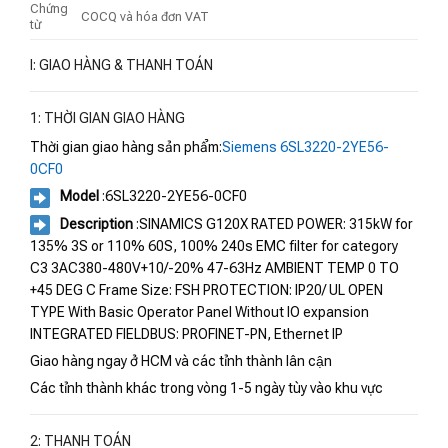
Chứng
COCQ và hóa đơn VAT
từ
I: GIAO HÀNG & THANH TOÁN
1: THỜI GIAN GIAO HÀNG
Thời gian giao hàng sản phẩm:
Siemens 6SL3220-2YE56-
0CF0
Model
:6SL3220-2YE56-0CF0
Description
:SINAMICS G120X RATED POWER: 315kW for
135% 3S or 110% 60S, 100% 240s EMC filter for category
C3 3AC380-480V+10/-20% 47-63Hz AMBIENT TEMP 0 TO
+45 DEG C Frame Size: FSH PROTECTION: IP20/ UL OPEN
TYPE With Basic Operator Panel Without IO expansion
INTEGRATED FIELDBUS: PROFINET-PN, Ethernet IP
Giao hàng ngay ở HCM và các tỉnh thành lân cận
Các tỉnh thành khác trong vòng 1-5 ngày tùy vào khu vực
2: THANH TOÁN