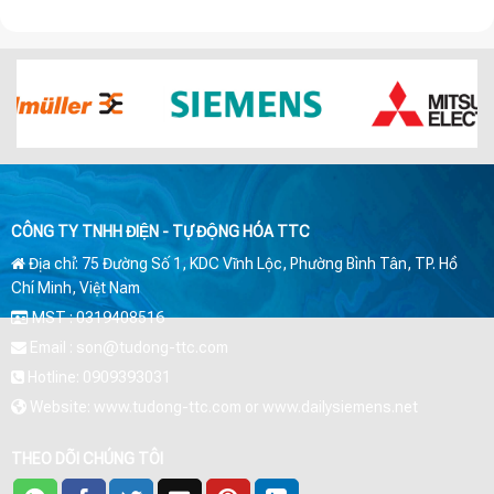
CÔNG TY TNHH ĐIỆN - TỰ ĐỘNG HÓA TTC
Địa chỉ: 75 Đường Số 1, KDC Vĩnh Lộc, Phường Bình Tân, TP. Hồ
Chí Minh, Việt Nam
MST : 0319408516
Email : son@tudong-ttc.com
Hotline: 0909393031
Website: www.tudong-ttc.com or www.dailysiemens.net
THEO DÕI CHÚNG TÔI