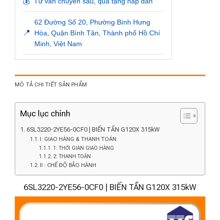
💰
Tư vấn chuyên sâu, quà tặng hấp dẫn
62 Đường Số 20, Phường Bình Hưng
📍
Hòa, Quận Bình Tân, Thành phố Hồ Chí
Minh, Việt Nam
MÔ TẢ CHI TIẾT SẢN PHẨM
Mục lục chính
6SL3220-2YE56-0CF0 | BIẾN TẦN G120X 315kW
I: GIAO HÀNG & THANH TOÁN
1: THỜI GIAN GIAO HÀNG
2: THANH TOÁN
II : CHẾ ĐỘ BẢO HÀNH
6SL3220-2YE56-0CF0 | BIẾN TẦN G120X 315kW