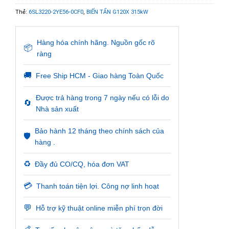
Thẻ:
6SL3220-2YE56-0CF0
,
BIẾN TẦN G120X 315kW
Hàng hóa chính hãng. Nguồn gốc rõ
📦
ràng
🚚
Free Ship HCM - Giao hàng Toàn Quốc
Được trả hàng trong 7 ngày nếu có lỗi do
🔄
Nhà sản xuất
Bảo hành 12 tháng theo chính sách của
🛡️
hàng .
♻️
Đầy đủ CO/CQ, hóa đơn VAT
💳
Thanh toán tiện lợi. Công nợ linh hoạt
💬
Hỗ trợ kỹ thuật online miễn phí trọn đời