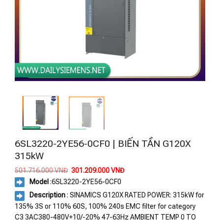
6SL3220-2YE56-0CF0 | BIẾN TẦN G120X
315kW
Giá
Giá
501.716.000
VNĐ
301.209.000
VNĐ
gốc
hiện
Model
:
6SL3220-2YE56-0CF0
là:
tại
501.716.000 VNĐ.
là:
Description
: SINAMICS G120X RATED POWER: 315kW for
301.209.000 VNĐ.
135% 3S or 110% 60S, 100% 240s EMC filter for category
C3 3AC380-480V+10/-20% 47-63Hz AMBIENT TEMP 0 TO