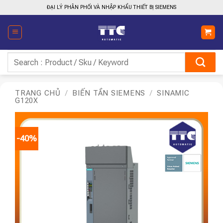
Bỏ
ĐẠI LÝ PHÂN PHỐI VÀ NHẬP KHẨU THIẾT BỊ SIEMENS
qua
nội
dung
Tìm
kiếm:
TRANG CHỦ
/
BIẾN TẦN SIEMENS
/
SINAMIC
G120X
-40%