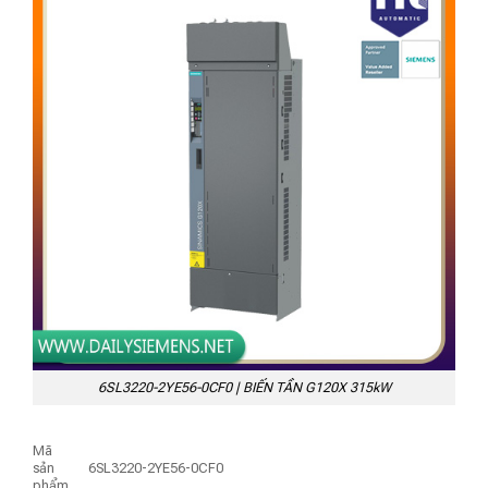
6SL3220-2YE56-0CF0 | BIẾN TẦN G120X 315kW
Mã
sản
6SL3220-2YE56-0CF0
phẩm