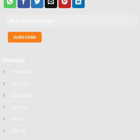
DANH MỤC
TRANG CHỦ
GIỚI THIỆU
CỬA HÀNG
DỊCH VỤ
TIN TỨC
LIÊN HỆ