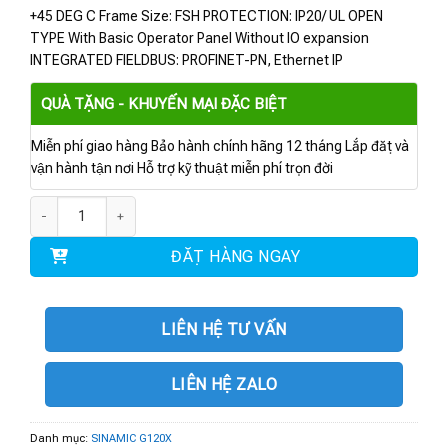
+45 DEG C Frame Size: FSH PROTECTION: IP20/ UL OPEN
TYPE With Basic Operator Panel Without IO expansion
INTEGRATED FIELDBUS: PROFINET-PN, Ethernet IP
QUÀ TẶNG - KHUYẾN MẠI ĐẶC BIỆT
Miễn phí giao hàng Bảo hành chính hãng 12 tháng Lắp đặt và
vận hành tận nơi Hỗ trợ kỹ thuật miễn phí trọn đời
6SL3220-2YE56-0CF0 | BIẾN TẦN G120X 315kW số lượng
ĐẶT HÀNG NGAY
LIÊN HỆ TƯ VẤN
LIÊN HỆ ZALO
Danh mục:
SINAMIC G120X