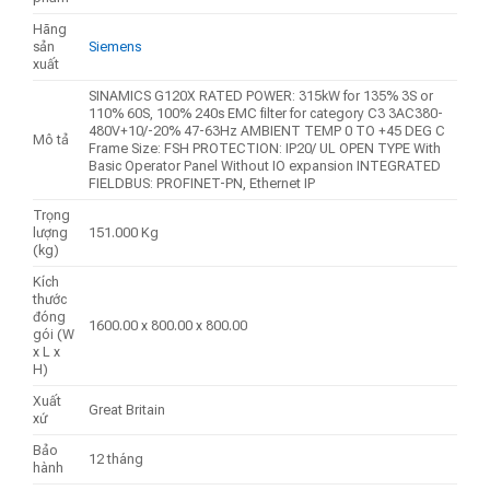
Hãng
sản
Siemens
xuất
SINAMICS G120X RATED POWER: 315kW for 135% 3S or
110% 60S, 100% 240s EMC filter for category C3 3AC380-
480V+10/-20% 47-63Hz AMBIENT TEMP 0 TO +45 DEG C
Mô tả
Frame Size: FSH PROTECTION: IP20/ UL OPEN TYPE With
Basic Operator Panel Without IO expansion INTEGRATED
FIELDBUS: PROFINET-PN, Ethernet IP
Trọng
lượng
151.000 Kg
(kg)
Kích
thước
đóng
1600.00 x 800.00 x 800.00
gói (W
x L x
H)
Xuất
Great Britain
xứ
Bảo
12 tháng
hành