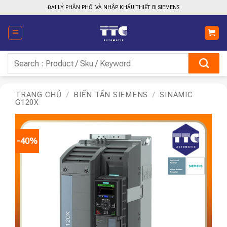
Bỏ
ĐẠI LÝ PHÂN PHỐI VÀ NHẬP KHẨU THIẾT BỊ SIEMENS
qua
nội
dung
Tìm
kiếm:
TRANG CHỦ
/
BIẾN TẦN SIEMENS
/
SINAMIC
G120X
-40%