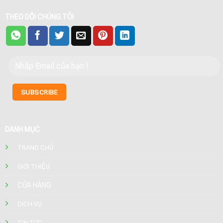
THEO DÕI CHÚNG TÔI
DANH MỤC
TRANG CHỦ
GIỚI THIỆU
CỬA HÀNG
DỊCH VỤ
TIN TỨC