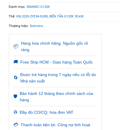
Danh mục:
SINAMIC G120X
Thẻ:
6SL3220-2YE34-0UB0
,
BIẾN TẦN G120X 30 kW
Thương hiệu:
Siemens
Hàng hóa chính hãng. Nguồn gốc rõ
📦
ràng
🚚
Free Ship HCM - Giao hàng Toàn Quốc
Được trả hàng trong 7 ngày nếu có lỗi do
🔄
Nhà sản xuất
Bảo hành 12 tháng theo chính sách của
🛡️
hàng .
♻️
Đầy đủ CO/CQ, hóa đơn VAT
💳
Thanh toán tiện lợi. Công nợ linh hoạt