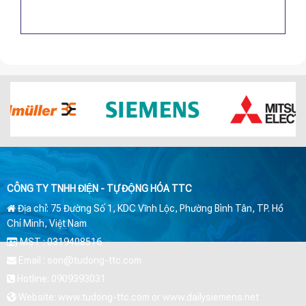
CÔNG TY TNHH ĐIỆN - TỰ ĐỘNG HÓA TTC
Địa chỉ: 75 Đường Số 1, KDC Vĩnh Lộc, Phường Bình Tân, TP. Hồ
Chí Minh, Việt Nam
MST : 0319408516
Email : son@tudong-ttc.com
Hotline: 0909393031
Website: www.tudong-ttc.com or www.dailysiemens.net