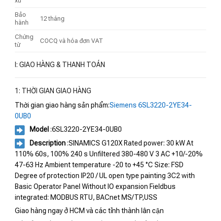
xứ
Bảo
12 tháng
hành
Chứng
COCQ và hóa đơn VAT
từ
I: GIAO HÀNG & THANH TOÁN
1: THỜI GIAN GIAO HÀNG
Thời gian giao hàng sản phẩm:
Siemens 6SL3220-2YE34-
0UB0
Model
:6SL3220-2YE34-0UB0
Description
:SINAMICS G120X Rated power: 30 kW At
110% 60s, 100% 240 s Unfiltered 380-480 V 3 AC +10/-20%
47-63 Hz Ambient temperature -20 to +45 °C Size: FSD
Degree of protection IP20 / UL open type painting 3C2 with
Basic Operator Panel Without IO expansion Fieldbus
integrated: MODBUS RTU, BACnet MS/TP,USS
Giao hàng ngay ở HCM và các tỉnh thành lân cận