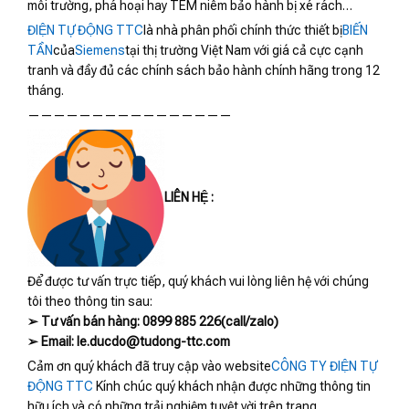
môi trường, phá hoại hay TEM niêm bảo hành bị xé rách…
ĐIỆN TỰ ĐỘNG TTC
là nhà phân phối chính thức thiết bị
BIẾN
TẦN
của
Siemens
tại thị trường Việt Nam với giá cả cực cạnh
tranh và đầy đủ các chính sách bảo hành chính hãng trong 12
tháng.
————————————————
LIÊN HỆ :
Để được tư vấn trực tiếp, quý khách vui lòng liên hệ với chúng
tôi theo thông tin sau:
➢ Tư vấn bán hàng: 0899 885 226(call/zalo)
➢ Email: le.ducdo@tudong-ttc.com
Cảm ơn quý khách đã truy cập vào website
CÔNG TY ĐIỆN TỰ
ĐỘNG TTC
Kính chúc quý khách nhận được những thông tin
hữu ích và có những trải nghiệm tuyệt vời trên trang.