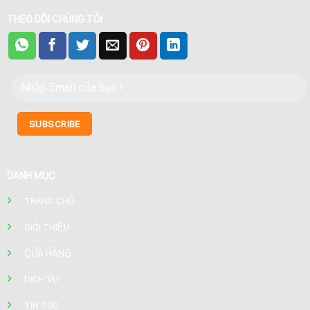
THEO DÕI CHÚNG TÔI
DANH MỤC
TRANG CHỦ
GIỚI THIỆU
CỬA HÀNG
DỊCH VỤ
TIN TỨC