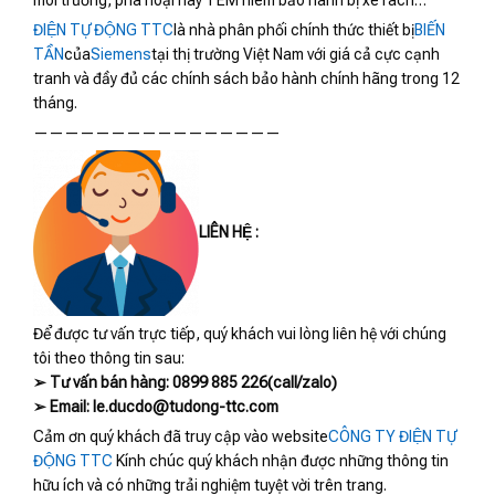
môi trường, phá hoại hay TEM niêm bảo hành bị xé rách…
ĐIỆN TỰ ĐỘNG TTC
là nhà phân phối chính thức thiết bị
BIẾN
TẦN
của
Siemens
tại thị trường Việt Nam với giá cả cực cạnh
tranh và đầy đủ các chính sách bảo hành chính hãng trong 12
tháng.
————————————————
LIÊN HỆ :
Để được tư vấn trực tiếp, quý khách vui lòng liên hệ với chúng
tôi theo thông tin sau:
➢ Tư vấn bán hàng: 0899 885 226(call/zalo)
➢ Email: le.ducdo@tudong-ttc.com
Cảm ơn quý khách đã truy cập vào website
CÔNG TY ĐIỆN TỰ
ĐỘNG TTC
Kính chúc quý khách nhận được những thông tin
hữu ích và có những trải nghiệm tuyệt vời trên trang.