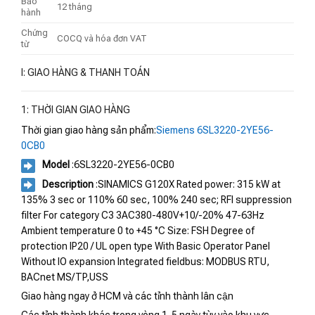
Bảo
12 tháng
hành
Chứng
COCQ và hóa đơn VAT
từ
I: GIAO HÀNG & THANH TOÁN
1: THỜI GIAN GIAO HÀNG
Thời gian giao hàng sản phẩm:
Siemens 6SL3220-2YE56-
0CB0
Model
:6SL3220-2YE56-0CB0
Description
:SINAMICS G120X Rated power: 315 kW at
135% 3 sec or 110% 60 sec, 100% 240 sec; RFI suppression
filter For category C3 3AC380-480V+10/-20% 47-63Hz
Ambient temperature 0 to +45 °C Size: FSH Degree of
protection IP20 / UL open type With Basic Operator Panel
Without IO expansion Integrated fieldbus: MODBUS RTU,
BACnet MS/TP,USS
Giao hàng ngay ở HCM và các tỉnh thành lân cận