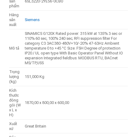
sản
6SL3220-2YE56-0CB0
phẩm
Hãng
sản
Siemens
xuất
SINAMICS G120X Rated power: 315 kW at 135% 3 sec or
110% 60 sec, 100% 240 sec; RFI suppression filter For
category C3 3AC380-480V+10/-20% 47-63Hz Ambient
Mô tả
temperature 0 to +45 °C Size: FSH Degree of protection
IP20 / UL open type With Basic Operator Panel Without IO
expansion Integrated fieldbus: MODBUS RTU, BACnet
MS/TP,USS
Trọng
lượng
151,000 Kg
(kg)
Kích
thước
đóng
1870,00 x 800,00 x 600,00
gói (W
x L x
H)
Xuất
Great Britain
xứ