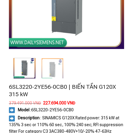
6SL3220-2YE56-0CB0 | BIẾN TẦN G120X
315 kW
Giá
Giá
379.491.000
VNĐ
227.694.000
VNĐ
gốc
hiện
Model
:
6SL3220-2YE56-0CB0
là:
tại
379.491.000 VNĐ.
là:
Description
: SINAMICS G120X Rated power: 315 kW at
227.694.000 VNĐ.
135% 3 sec or 110% 60 sec, 100% 240 sec; RFI suppression
filter For category C3 3AC380-480V+10/-20% 47-63Hz