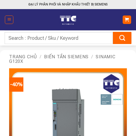
Bỏ
ĐẠI LÝ PHÂN PHỐI VÀ NHẬP KHẨU THIẾT BỊ SIEMENS
qua
nội
dung
Tìm
kiếm:
TRANG CHỦ
/
BIẾN TẦN SIEMENS
/
SINAMIC
G120X
-40%