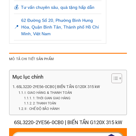
💰
Tư vấn chuyên sâu, quà tặng hấp dẫn
62 Đường Số 20, Phường Bình Hưng
📍
Hòa, Quận Bình Tân, Thành phố Hồ Chí
Minh, Việt Nam
MÔ TẢ CHI TIẾT SẢN PHẨM
Mục lục chính
6SL3220-2YE56-0CB0 | BIẾN TẦN G120X 315 kW
I: GIAO HÀNG & THANH TOÁN
1: THỜI GIAN GIAO HÀNG
2: THANH TOÁN
II : CHẾ ĐỘ BẢO HÀNH
6SL3220-2YE56-0CB0 | BIẾN TẦN G120X 315 kW