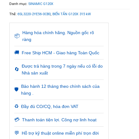
Danh mục:
SINAMIC G120X
Thẻ:
6SL3220-2YE56-0CB0
,
BIẾN TẦN G120X 315 kW
Hàng hóa chính hãng. Nguồn gốc rõ
📦
ràng
🚚
Free Ship HCM - Giao hàng Toàn Quốc
Được trả hàng trong 7 ngày nếu có lỗi do
🔄
Nhà sản xuất
Bảo hành 12 tháng theo chính sách của
🛡️
hàng .
♻️
Đầy đủ CO/CQ, hóa đơn VAT
💳
Thanh toán tiện lợi. Công nợ linh hoạt
💬
Hỗ trợ kỹ thuật online miễn phí trọn đời