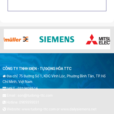
CÔNG TY TNHH ĐIỆN - TỰ ĐỘNG HÓA TTC
Địa chỉ: 75 Đường Số 1, KDC Vĩnh Lộc, Phường Bình Tân, TP. Hồ
Chí Minh, Việt Nam
MST : 0319408516
Email : son@tudong-ttc.com
Hotline: 0909393031
Website: www.tudong-ttc.com or www.dailysiemens.net