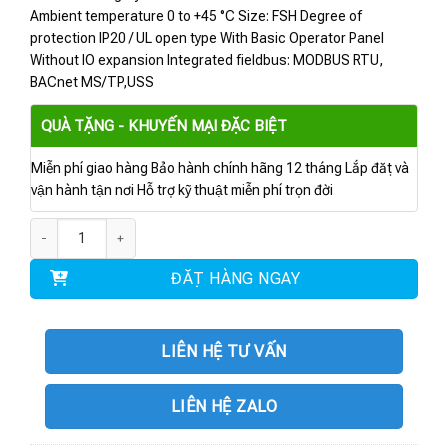
Ambient temperature 0 to +45 °C Size: FSH Degree of
protection IP20 / UL open type With Basic Operator Panel
Without IO expansion Integrated fieldbus: MODBUS RTU,
BACnet MS/TP,USS
QUÀ TẶNG - KHUYẾN MẠI ĐẶC BIỆT
Miễn phí giao hàng Bảo hành chính hãng 12 tháng Lắp đặt và
vận hành tận nơi Hỗ trợ kỹ thuật miễn phí trọn đời
6SL3220-2YE56-0CB0 | BIẾN TẦN G120X 315 kW số lượng
ĐẶT HÀNG NGAY
LIÊN HỆ TƯ VẤN
LIÊN HỆ ZALO