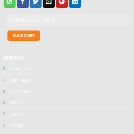
DANH MỤC
TRANG CHỦ
GIỚI THIỆU
CỬA HÀNG
DỊCH VỤ
TIN TỨC
LIÊN HỆ