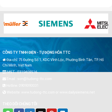
CÔNG TY TNHH ĐIỆN - TỰ ĐỘNG HÓA TTC
Địa chỉ: 75 Đường Số 1, KDC Vĩnh Lộc, Phường Bình Tân, TP. Hồ
Chí Minh, Việt Nam
MST : 0319408516
Email : son@tudong-ttc.com
Hotline: 0909393031
Website: www.tudong-ttc.com or www.dailysiemens.net
THEO DÕI CHÚNG TÔI