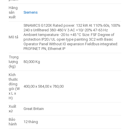
Hãng
sản
Siemens
xuất
SINAMICS G120X Rated power: 132 kW At 110% 60s, 100%
240 s Unfiltered 380-480 V 3 AC +10/-20% 47-63 Hz
Ambient temperature -20 to +45 °C Size: FSF Degree of
Mô tả
protection IP20 / UL open type painting 3C2 with Basic
Operator Panel Without IO expansion Fieldbus integrated:
PROFINET PN, Ethernet IP
Trọng
lượng
80,000 Kg
(kg)
Kích
thước
đóng
400,00 x 584,00 x 780,00
gói (W
x L x
H)
Xuất
Great Britain
xứ
Bảo
12 tháng
hành