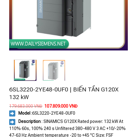
6SL3220-2YE48-0UF0 | BIẾN TẦN G120X
132 kW
Giá
Giá
179.683.000
VNĐ
107.809.000
VNĐ
gốc
hiện
Model
:
6SL3220-2YE48-0UF0
là:
tại
179.683.000 VNĐ.
là:
Description
: SINAMICS G120X Rated power: 132 kW At
107.809.000 VNĐ.
110% 60s, 100% 240 s Unfiltered 380-480 V 3 AC +10/-20%
47-63 Hz Ambient temperature -20 to +45 °C Size: FSF