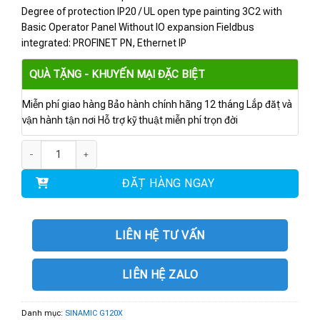
Degree of protection IP20 / UL open type painting 3C2 with
Basic Operator Panel Without IO expansion Fieldbus
integrated: PROFINET PN, Ethernet IP
QUÀ TẶNG - KHUYẾN MẠI ĐẶC BIỆT
Miễn phí giao hàng Bảo hành chính hãng 12 tháng Lắp đặt và
vận hành tận nơi Hỗ trợ kỹ thuật miễn phí trọn đời
6SL3220-2YE48-0UF0 | BIẾN TẦN G120X 132 kW số lượng
ĐẶT HÀNG NGAY
LIÊN HỆ TƯ VẤN
LIÊN HỆ ZALO
Danh mục:
SINAMIC G120X