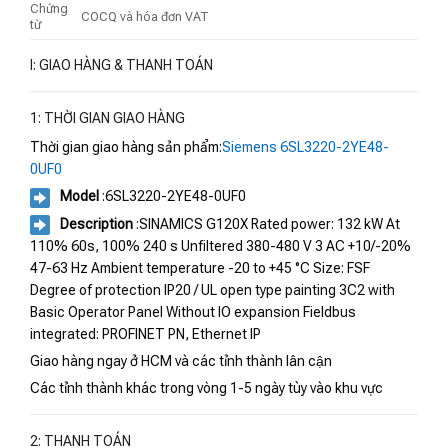
Chứng
COCQ và hóa đơn VAT
từ
I: GIAO HÀNG & THANH TOÁN
1: THỜI GIAN GIAO HÀNG
Thời gian giao hàng sản phẩm:
Siemens 6SL3220-2YE48-
0UF0
Model
:6SL3220-2YE48-0UF0
Description
:SINAMICS G120X Rated power: 132 kW At
110% 60s, 100% 240 s Unfiltered 380-480 V 3 AC +10/-20%
47-63 Hz Ambient temperature -20 to +45 °C Size: FSF
Degree of protection IP20 / UL open type painting 3C2 with
Basic Operator Panel Without IO expansion Fieldbus
integrated: PROFINET PN, Ethernet IP
Giao hàng ngay ở HCM và các tỉnh thành lân cận
Các tỉnh thành khác trong vòng 1-5 ngày tùy vào khu vực
2: THANH TOÁN