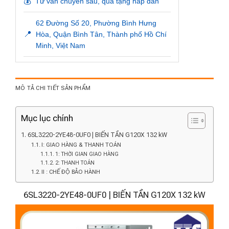
💰
Tư vấn chuyên sâu, quà tặng hấp dẫn
62 Đường Số 20, Phường Bình Hưng
📍
Hòa, Quận Bình Tân, Thành phố Hồ Chí
Minh, Việt Nam
MÔ TẢ CHI TIẾT SẢN PHẨM
Mục lục chính
6SL3220-2YE48-0UF0 | BIẾN TẦN G120X 132 kW
I: GIAO HÀNG & THANH TOÁN
1: THỜI GIAN GIAO HÀNG
2: THANH TOÁN
II : CHẾ ĐỘ BẢO HÀNH
6SL3220-2YE48-0UF0 | BIẾN TẦN G120X 132 kW