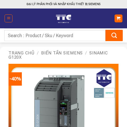
Bỏ
ĐẠI LÝ PHÂN PHỐI VÀ NHẬP KHẨU THIẾT BỊ SIEMENS
qua
nội
dung
Tìm
kiếm:
TRANG CHỦ
/
BIẾN TẦN SIEMENS
/
SINAMIC
G120X
-40%