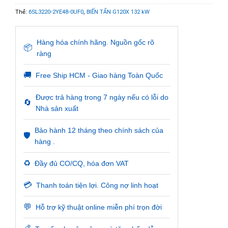
Thẻ:
6SL3220-2YE48-0UF0
,
BIẾN TẦN G120X 132 kW
Hàng hóa chính hãng. Nguồn gốc rõ
📦
ràng
🚚
Free Ship HCM - Giao hàng Toàn Quốc
Được trả hàng trong 7 ngày nếu có lỗi do
🔄
Nhà sản xuất
Bảo hành 12 tháng theo chính sách của
🛡️
hàng .
♻️
Đầy đủ CO/CQ, hóa đơn VAT
💳
Thanh toán tiện lợi. Công nợ linh hoạt
💬
Hỗ trợ kỹ thuật online miễn phí trọn đời