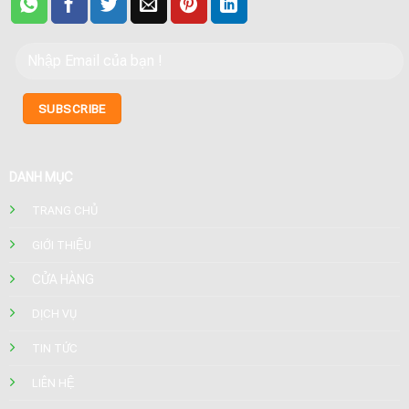
DANH MỤC
TRANG CHỦ
GIỚI THIỆU
CỬA HÀNG
DỊCH VỤ
TIN TỨC
LIÊN HỆ