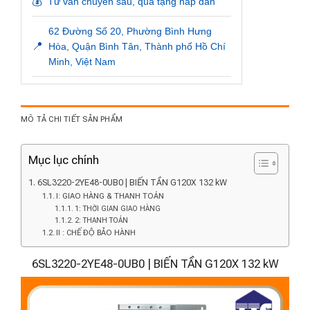
💰
Tư vấn chuyên sâu, quà tặng hấp dẫn
62 Đường Số 20, Phường Bình Hưng
📍
Hòa, Quận Bình Tân, Thành phố Hồ Chí
Minh, Việt Nam
MÔ TẢ CHI TIẾT SẢN PHẨM
Mục lục chính
6SL3220-2YE48-0UB0 | BIẾN TẦN G120X 132 kW
I: GIAO HÀNG & THANH TOÁN
1: THỜI GIAN GIAO HÀNG
2: THANH TOÁN
II : CHẾ ĐỘ BẢO HÀNH
6SL3220-2YE48-0UB0 | BIẾN TẦN G120X 132 kW