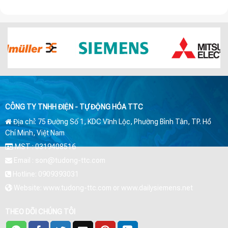
CÔNG TY TNHH ĐIỆN - TỰ ĐỘNG HÓA TTC
Địa chỉ: 75 Đường Số 1, KDC Vĩnh Lộc, Phường Bình Tân, TP. Hồ
Chí Minh, Việt Nam
MST : 0319408516
Email : son@tudong-ttc.com
Hotline: 0909393031
Website: www.tudong-ttc.com or www.dailysiemens.net
THEO DÕI CHÚNG TÔI