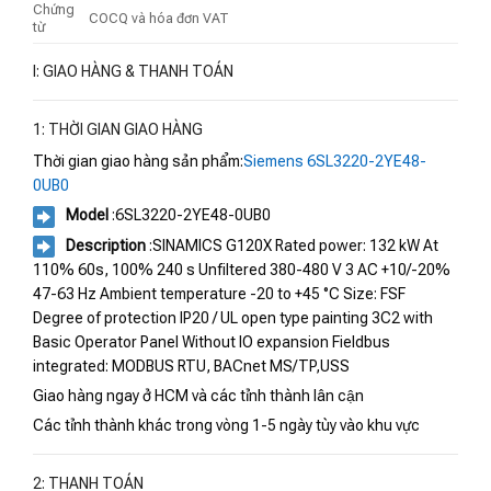
Chứng
COCQ và hóa đơn VAT
từ
I: GIAO HÀNG & THANH TOÁN
1: THỜI GIAN GIAO HÀNG
Thời gian giao hàng sản phẩm:
Siemens 6SL3220-2YE48-
0UB0
Model
:6SL3220-2YE48-0UB0
Description
:SINAMICS G120X Rated power: 132 kW At
110% 60s, 100% 240 s Unfiltered 380-480 V 3 AC +10/-20%
47-63 Hz Ambient temperature -20 to +45 °C Size: FSF
Degree of protection IP20 / UL open type painting 3C2 with
Basic Operator Panel Without IO expansion Fieldbus
integrated: MODBUS RTU, BACnet MS/TP,USS
Giao hàng ngay ở HCM và các tỉnh thành lân cận
Các tỉnh thành khác trong vòng 1-5 ngày tùy vào khu vực
2: THANH TOÁN