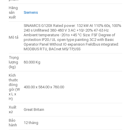
Hãng
sản
Siemens
xuất
SINAMICS G120X Rated power: 132 kW At 110% 60s, 100%
240 s Unfiltered 380-480 V 3 AC +10/-20% 47-63 Hz
Ambient temperature -20 to +45 °C Size: FSF Degree of
Mô tả
protection IP20 / UL open type painting 3C2 with Basic
Operator Panel Without IO expansion Fieldbus integrated:
MODBUS RTU, BACnet MS/TP,USS
Trọng
lượng
80.000 Kg
(kg)
Kích
thước
đóng
400.00 x 584.00 x 780.00
gói (W
x L x
H)
Xuất
Great Britain
xứ
Bảo
12 tháng
hành