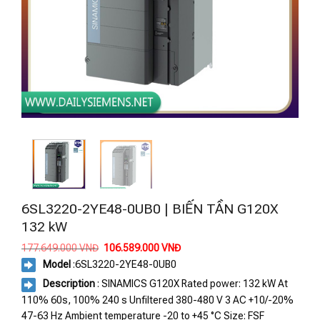
6SL3220-2YE48-0UB0 | BIẾN TẦN G120X
132 kW
Giá
Giá
177.649.000
VNĐ
106.589.000
VNĐ
gốc
hiện
Model
:
6SL3220-2YE48-0UB0
là:
tại
177.649.000 VNĐ.
là:
Description
: SINAMICS G120X Rated power: 132 kW At
106.589.000 VNĐ.
110% 60s, 100% 240 s Unfiltered 380-480 V 3 AC +10/-20%
47-63 Hz Ambient temperature -20 to +45 °C Size: FSF