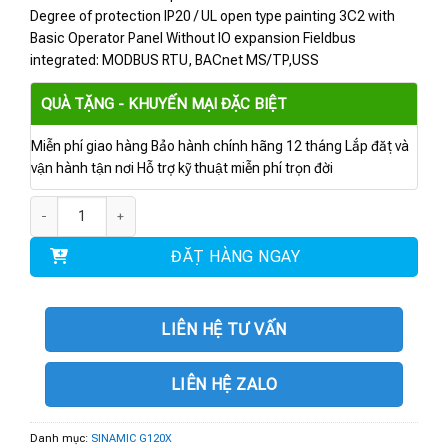
Degree of protection IP20 / UL open type painting 3C2 with
Basic Operator Panel Without IO expansion Fieldbus
integrated: MODBUS RTU, BACnet MS/TP,USS
QUÀ TẶNG - KHUYẾN MẠI ĐẶC BIỆT
Miễn phí giao hàng Bảo hành chính hãng 12 tháng Lắp đặt và
vận hành tận nơi Hỗ trợ kỹ thuật miễn phí trọn đời
6SL3220-2YE48-0UB0 | BIẾN TẦN G120X 132 kW số lượng
ĐẶT HÀNG NGAY
LIÊN HỆ TƯ VẤN
LIÊN HỆ ZALO
Danh mục:
SINAMIC G120X