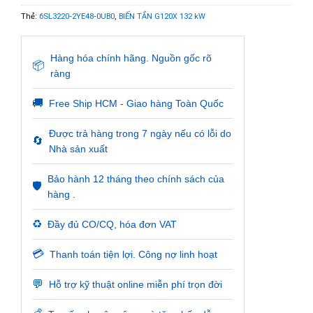
Thẻ:
6SL3220-2YE48-0UB0
,
BIẾN TẦN G120X 132 kW
Hàng hóa chính hãng. Nguồn gốc rõ
📦
ràng
🚚
Free Ship HCM - Giao hàng Toàn Quốc
Được trả hàng trong 7 ngày nếu có lỗi do
🔄
Nhà sản xuất
Bảo hành 12 tháng theo chính sách của
🛡️
hàng .
♻️
Đầy đủ CO/CQ, hóa đơn VAT
💳
Thanh toán tiện lợi. Công nợ linh hoạt
💬
Hỗ trợ kỹ thuật online miễn phí trọn đời