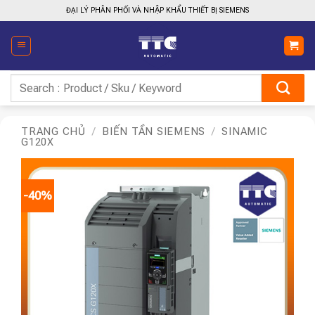
Bỏ
ĐẠI LÝ PHÂN PHỐI VÀ NHẬP KHẨU THIẾT BỊ SIEMENS
qua
nội
dung
Tìm
kiếm:
TRANG CHỦ
/
BIẾN TẦN SIEMENS
/
SINAMIC
G120X
-40%