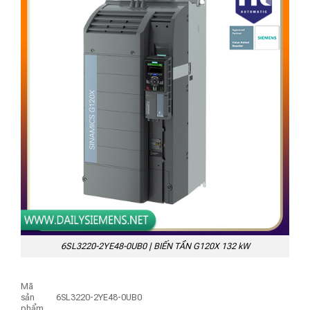
6SL3220-2YE48-0UB0 | BIẾN TẦN G120X 132 kW
Mã
sản
6SL3220-2YE48-0UB0
phẩm