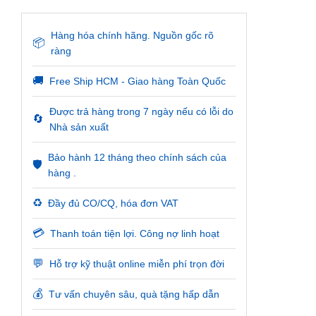
Hàng hóa chính hãng. Nguồn gốc rõ
📦
ràng
🚚
Free Ship HCM - Giao hàng Toàn Quốc
Được trả hàng trong 7 ngày nếu có lỗi do
🔄
Nhà sản xuất
Bảo hành 12 tháng theo chính sách của
🛡️
hàng .
♻️
Đầy đủ CO/CQ, hóa đơn VAT
💳
Thanh toán tiện lợi. Công nợ linh hoạt
💬
Hỗ trợ kỹ thuật online miễn phí trọn đời
💰
Tư vấn chuyên sâu, quà tặng hấp dẫn