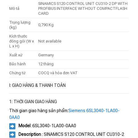
SINAMICS S120 CONTROL UNIT CU310-2 DP WITH
Mô tả
PROFIBUS INTERFACE WITHOUT COMPACTFLASH
CARD
Trọng lượng
0,790 Kg
(kg)
Kích thước
đóng gói (W x
Not available
L x H)
Xuất xứ
Germany
Bảo hành
12 tháng
Chứng từ
COCQ và hóa đơn VAT
I: GIAO HÀNG & THANH TOÁN
1: THỜI GIAN GIAO HÀNG
Thời gian giao hàng sản phẩm:
Siemens 6SL3040-1LA00-
0AA0
Model
:6SL3040-1LA00-0AA0
Description
: SINAMICS S120 CONTROL UNIT CU310-2