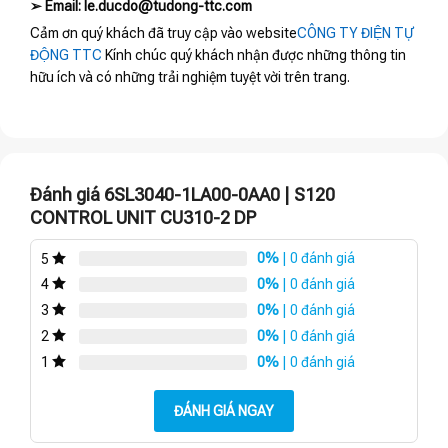
➢ Email: le.ducdo@tudong-ttc.com
Cảm ơn quý khách đã truy cập vào website
CÔNG TY ĐIỆN TỰ
ĐỘNG TTC
Kính chúc quý khách nhận được những thông tin
hữu ích và có những trải nghiệm tuyệt vời trên trang.
Đánh giá 6SL3040-1LA00-0AA0 | S120
CONTROL UNIT CU310-2 DP
0%
| 0 đánh giá
5
0%
| 0 đánh giá
4
0%
| 0 đánh giá
3
0%
| 0 đánh giá
2
0%
| 0 đánh giá
1
ĐÁNH GIÁ NGAY