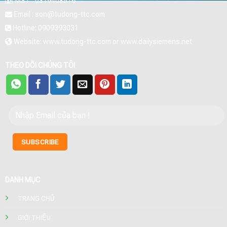
MST : 0319408516
Email : son@tudong-ttc.com
Hotline: 0909393031
Website: www.tudong-ttc.com or www.dailysiemens.net
THEO DÕI CHÚNG TÔI
DANH MỤC
TRANG CHỦ
GIỚI THIỆU