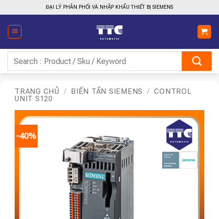
Bỏ
ĐẠI LÝ PHÂN PHỐI VÀ NHẬP KHẨU THIẾT BỊ SIEMENS
qua
nội
dung
Tìm
kiếm:
TRANG CHỦ
/
BIẾN TẦN SIEMENS
/
CONTROL
UNIT S120
-40%