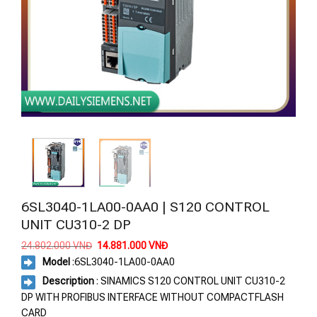
6SL3040-1LA00-0AA0 | S120 CONTROL
UNIT CU310-2 DP
Giá
Giá
24.802.000
VNĐ
14.881.000
VNĐ
gốc
hiện
Model
:
6SL3040-1LA00-0AA0
là:
tại
24.802.000 VNĐ.
là:
Description
: SINAMICS S120 CONTROL UNIT CU310-2
14.881.000 VNĐ.
DP WITH PROFIBUS INTERFACE WITHOUT COMPACTFLASH
CARD