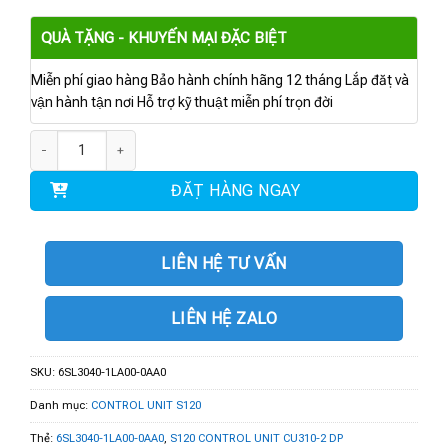
QUÀ TẶNG - KHUYẾN MẠI ĐẶC BIỆT
Miễn phí giao hàng Bảo hành chính hãng 12 tháng Lắp đặt và
vận hành tận nơi Hỗ trợ kỹ thuật miễn phí trọn đời
6SL3040-1LA00-0AA0 | S120 CONTROL UNIT CU310-2 DP số lượng
ĐẶT HÀNG NGAY
LIÊN HỆ TƯ VẤN
LIÊN HỆ ZALO
SKU:
6SL3040-1LA00-0AA0
Danh mục:
CONTROL UNIT S120
Thẻ:
6SL3040-1LA00-0AA0
,
S120 CONTROL UNIT CU310-2 DP