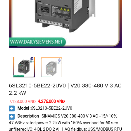
6SL3210-5BE22-2UV0 | V20 380-480 V 3 AC
2.2 kW
Giá
Giá
7.128.000
VNĐ
4.276.000
VNĐ
gốc
hiện
Model
:
6SL3210-5BE22-2UV0
là:
tại
7.128.000 VNĐ.
là:
Description
: SINAMICS V20 380-480 V 3 AC -15/+10%
4.276.000 VNĐ.
47-63Hz rated power 2.2 kW with 150% overload for 60 sec.
unfiltered I/O: 4 DI, 2 DO,2 AI, 1 AQ fieldbus: USS/MODBUS RTU