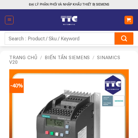
Bỏ
ĐẠI LÝ PHÂN PHỐI VÀ NHẬP KHẨU THIẾT BỊ SIEMENS
qua
nội
dung
Tìm
kiếm:
TRANG CHỦ
/
BIẾN TẦN SIEMENS
/
SINAMICS
V20
-40%