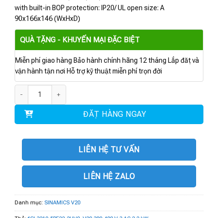
with built-in BOP protection: IP20/ UL open size: A
90x166x146 (WxHxD)
QUÀ TẶNG - KHUYẾN MẠI ĐẶC BIỆT
Miễn phí giao hàng Bảo hành chính hãng 12 tháng Lắp đặt và
vận hành tận nơi Hỗ trợ kỹ thuật miễn phí trọn đời
6SL3210-5BE22-2UV0 | V20 380-480 V 3 AC 2.2 kW số lượng
ĐẶT HÀNG NGAY
LIÊN HỆ TƯ VẤN
LIÊN HỆ ZALO
Danh mục:
SINAMICS V20