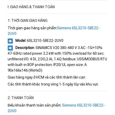
I: GIAO HÀNG & THANH TOÁN
1: THỜI GIAN GIAO HÀNG
Thời gian giao hàng sản phẩm:
Siemens 6SL3210-5BE22-
2UV0
Model
:6SL3210-5BE22-2UV0
Description
:SINAMICS V20 380-480 V 3 AC -15/+10%
47-63Hz rated power 2.2 kW with 150% overload for 60 sec.
unfiltered I/O: 4 DI, 2 DO,2 AI, 1 AQ fieldbus: USS/MODBUS RTU
with built-in BOP protection: IP20/ UL open size: A
90x166x146 (WxHxD)
Giao hàng ngay ở HCM và các tỉnh thành lân cận
Các tỉnh thành khác trong vòng 1-5 ngày tùy vào khu vực
2: THANH TOÁN
Điều khoản thanh toán sản phẩm:
Siemens 6SL3210-5BE22-
2UV0