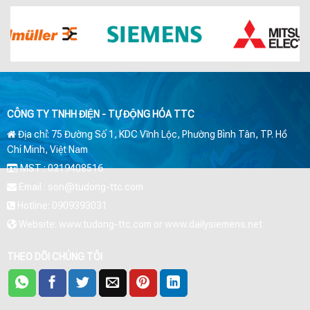
CÔNG TY TNHH ĐIỆN - TỰ ĐỘNG HÓA TTC
Địa chỉ: 75 Đường Số 1, KDC Vĩnh Lộc, Phường Bình Tân, TP. Hồ
Chí Minh, Việt Nam
MST : 0319408516
Email : son@tudong-ttc.com
Hotline: 0909393031
Website: www.tudong-ttc.com or www.dailysiemens.net
THEO DÕI CHÚNG TÔI