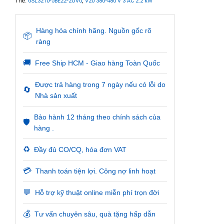
Thẻ:
6SL3210-5BE22-2UV0
,
V20 380-480 V 3 AC 2.2 kW
Hàng hóa chính hãng. Nguồn gốc rõ
📦
ràng
🚚
Free Ship HCM - Giao hàng Toàn Quốc
Được trả hàng trong 7 ngày nếu có lỗi do
🔄
Nhà sản xuất
Bảo hành 12 tháng theo chính sách của
🛡️
hàng .
♻️
Đầy đủ CO/CQ, hóa đơn VAT
💳
Thanh toán tiện lợi. Công nợ linh hoạt
💬
Hỗ trợ kỹ thuật online miễn phí trọn đời
💰
Tư vấn chuyên sâu, quà tặng hấp dẫn