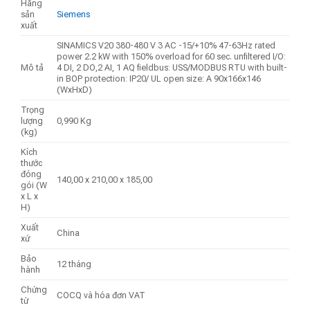
Hãng
sản
Siemens
xuất
SINAMICS V20 380-480 V 3 AC -15/+10% 47-63Hz rated
power 2.2 kW with 150% overload for 60 sec. unfiltered I/O:
Mô tả
4 DI, 2 DO,2 AI, 1 AQ fieldbus: USS/MODBUS RTU with built-
in BOP protection: IP20/ UL open size: A 90x166x146
(WxHxD)
Trọng
lượng
0,990 Kg
(kg)
Kích
thước
đóng
140,00 x 210,00 x 185,00
gói (W
x L x
H)
Xuất
China
xứ
Bảo
12 tháng
hành
Chứng
COCQ và hóa đơn VAT
từ