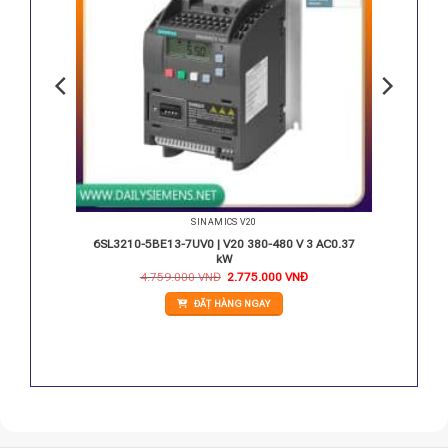
SINAMICS V20
AC 1.1KW
6SL3210-5BE13-7UV0 | V20 380-480 V 3 AC0.37
kW
iá
Giá
Giá
4.759.000
VNĐ
2.775.000
VNĐ
iện
gốc
hiện
i
là:
tại
ĐẶT HÀNG NGAY
:
4.759.000 VNĐ.
là:
.930.000 VNĐ.
2.775.000 VNĐ.