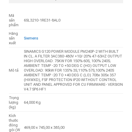
Mã
sản
6SL3210-1RE31-8AL0
phẩm
Hãng
sản
Siemens
xuất
SINAMICS G120 POWER MODULE PM240P-2 WITH BUILT
IN CL. A FILTER 3AC380-480V +10/-20% 47-63HZ OUTPUT
HIGH OVERLOAD: 75KW FOR 150% 60S, 100% 240S;
AMBIENT TEMP -20 TO +50 DEG C (HO) OUTPUT LOW
Mô tả
OVERLOAD: 90kW FOR 135% 3S,110% 57S,100% 240S
AMBIENT TEMP -20 TO +40 DEG C (LO) 708x 305x 357
(HXWXD), FSF PROTECTION IP20 WITHOUT CONTROL
UNIT AND PANEL APPROVED FOR CU FIRMWARE- VERSION
V4.7 SP6 HF1
Trọng
lượng
64,000 Kg
(kg)
Kích
thước
đóng
469,00 x 745,00 x 385,00
gói (W