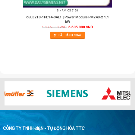
SINAMICS G120
PM240-2
6SL3210-1PE14-3AL1 | Power Module PM240-2 1.1
kW
Giá
Giá
9.176.000
VNĐ
5.505.000
VNĐ
gốc
hiện
là:
tại
ĐẶT HÀNG NGAY
9.176.000 VNĐ.
là:
5.505.000 VNĐ.
CÔNG TY TNHH ĐIỆN - TỰ ĐỘNG HÓA TTC