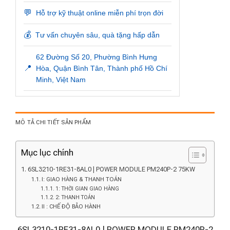
💬
Hỗ trợ kỹ thuật online miễn phí trọn đời
💰
Tư vấn chuyên sâu, quà tặng hấp dẫn
62 Đường Số 20, Phường Bình Hưng
📍
Hòa, Quận Bình Tân, Thành phố Hồ Chí
Minh, Việt Nam
MÔ TẢ CHI TIẾT SẢN PHẨM
Mục lục chính
6SL3210-1RE31-8AL0 | POWER MODULE PM240P-2 75KW
I: GIAO HÀNG & THANH TOÁN
1: THỜI GIAN GIAO HÀNG
2: THANH TOÁN
II : CHẾ ĐỘ BẢO HÀNH
6SL3210-1RE31-8AL0 | POWER MODULE PM240P-2