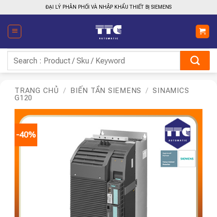
Bỏ
ĐẠI LÝ PHÂN PHỐI VÀ NHẬP KHẨU THIẾT BỊ SIEMENS
qua
nội
dung
Tìm
kiếm:
TRANG CHỦ
/
BIẾN TẦN SIEMENS
/
SINAMICS
G120
-40%