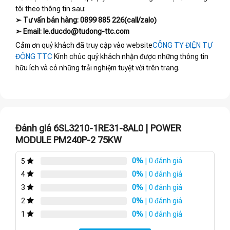
tôi theo thông tin sau:
➢ Tư vấn bán hàng: 0899 885 226(call/zalo)
➢ Email: le.ducdo@tudong-ttc.com
Cảm ơn quý khách đã truy cập vào website
CÔNG TY ĐIỆN TỰ
ĐỘNG TTC
Kính chúc quý khách nhận được những thông tin
hữu ích và có những trải nghiệm tuyệt vời trên trang.
Đánh giá 6SL3210-1RE31-8AL0 | POWER
MODULE PM240P-2 75KW
0%
| 0 đánh giá
5
0%
| 0 đánh giá
4
0%
| 0 đánh giá
3
0%
| 0 đánh giá
2
0%
| 0 đánh giá
1