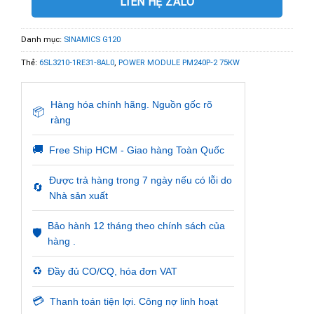
LIÊN HỆ ZALO
Danh mục:
SINAMICS G120
Thẻ:
6SL3210-1RE31-8AL0
,
POWER MODULE PM240P-2 75KW
Hàng hóa chính hãng. Nguồn gốc rõ
📦
ràng
🚚
Free Ship HCM - Giao hàng Toàn Quốc
Được trả hàng trong 7 ngày nếu có lỗi do
🔄
Nhà sản xuất
Bảo hành 12 tháng theo chính sách của
🛡️
hàng .
♻️
Đầy đủ CO/CQ, hóa đơn VAT
💳
Thanh toán tiện lợi. Công nợ linh hoạt