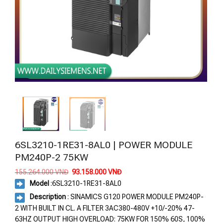
6SL3210-1RE31-8AL0 | POWER MODULE
PM240P-2 75KW
Giá
Giá
155.264.000
VNĐ
93.158.000
VNĐ
gốc
hiện
Model
:
6SL3210-1RE31-8AL0
là:
tại
155.264.000 VNĐ.
là:
Description
: SINAMICS G120 POWER MODULE PM240P-
93.158.000 VNĐ.
2 WITH BUILT IN CL. A FILTER 3AC380-480V +10/-20% 47-
63HZ OUTPUT HIGH OVERLOAD: 75KW FOR 150% 60S, 100%