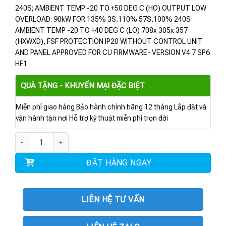
240S; AMBIENT TEMP -20 TO +50 DEG C (HO) OUTPUT LOW
OVERLOAD: 90kW FOR 135% 3S,110% 57S,100% 240S
AMBIENT TEMP -20 TO +40 DEG C (LO) 708x 305x 357
(HXWXD), FSF PROTECTION IP20 WITHOUT CONTROL UNIT
AND PANEL APPROVED FOR CU FIRMWARE- VERSION V4.7 SP6
HF1
QUÀ TẶNG - KHUYẾN MẠI ĐẶC BIỆT
Miễn phí giao hàng Bảo hành chính hãng 12 tháng Lắp đặt và
vận hành tận nơi Hỗ trợ kỹ thuật miễn phí trọn đời
6SL3210-1RE31-8AL0 | POWER MODULE PM240P-2 75KW số lượng
ĐẶT HÀNG NGAY
LIÊN HỆ TƯ VẤN