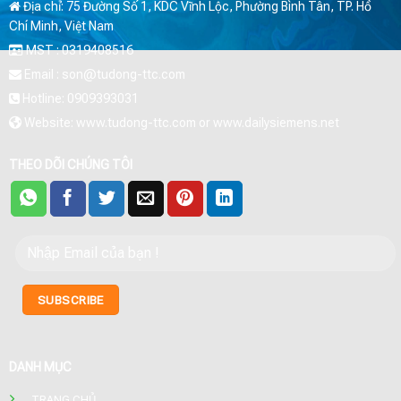
Địa chỉ: 75 Đường Số 1, KDC Vĩnh Lộc, Phường Bình Tân, TP. Hồ
Chí Minh, Việt Nam
MST : 0319408516
Email : son@tudong-ttc.com
Hotline: 0909393031
Website: www.tudong-ttc.com or www.dailysiemens.net
THEO DÕI CHÚNG TÔI
DANH MỤC
TRANG CHỦ