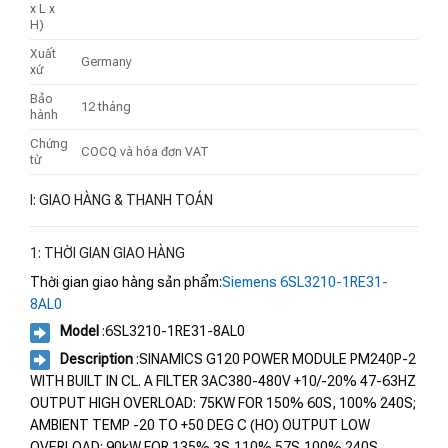
x L x
H)
Xuất
Germany
xứ
Bảo
12 tháng
hành
Chứng
COCQ và hóa đơn VAT
từ
I: GIAO HÀNG & THANH TOÁN
1: THỜI GIAN GIAO HÀNG
Thời gian giao hàng sản phẩm:
Siemens 6SL3210-1RE31-
8AL0
Model
:6SL3210-1RE31-8AL0
Description
:SINAMICS G120 POWER MODULE PM240P-2
WITH BUILT IN CL. A FILTER 3AC380-480V +10/-20% 47-63HZ
OUTPUT HIGH OVERLOAD: 75KW FOR 150% 60S, 100% 240S;
AMBIENT TEMP -20 TO +50 DEG C (HO) OUTPUT LOW
OVERLOAD: 90kW FOR 135% 3S,110% 57S,100% 240S