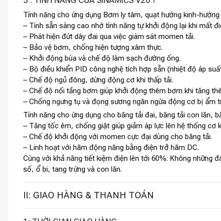
Tính năng cho ứng dụng Bơm ly tâm, quạt hướng kinh-hướng 
– Tính sẵn sàng cao nhờ tính năng tự khởi động lại khi mất đ
– Phát hiện đứt dây đai qua việc giám sát momen tải.
– Bảo vệ bơm, chống hiện tượng xâm thực.
– Khởi động búa và chế độ làm sạch đường ống.
– Bộ điều khiển PID công nghệ tích hợp sẵn (nhiệt độ áp suấ
– Chế độ ngủ đông, dừng động cơ khi thấp tải.
– Chế độ nối tầng bơm giúp khởi động thêm bơm khi tăng thê
– Chống ngưng tụ và đọng sương ngăn ngừa động cơ bị ẩm tr
Tính năng cho ứng dụng cho băng tải đai, băng tải con lăn, bă
– Tăng tốc êm, chống giật giúp giảm áp lực lên hệ thống cơ kh
– Chế độ khởi động với momen cực đại dùng cho băng tải.
– Linh hoạt với hãm động năng bằng điện trở hãm DC.
Cùng với khả năng tiết kiệm điện lên tới 60%. Không những đ
số, ổ bi, tang trứng và con lăn.
II: GIAO HÀNG & THANH TOÁN