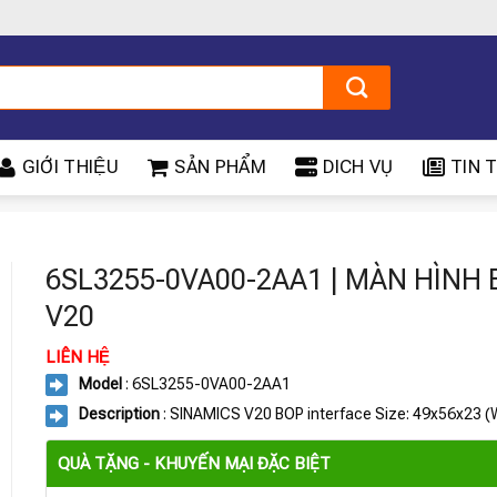
GIỚI THIỆU
SẢN PHẨM
DICH VỤ
TIN T
6SL3255-0VA00-2AA1 | MÀN HÌNH
V20
LIÊN HỆ
Model
: 6SL3255-0VA00-2AA1
Description
: SINAMICS V20 BOP interface Size: 49x56x23 
QUÀ TẶNG - KHUYẾN MẠI ĐẶC BIỆT