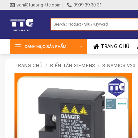
Bỏ
son@tudong-ttc.com
0909 39 30 31
qua
nội
Tìm
dung
kiếm:
TRANG CHỦ
DANH MỤC SẢN PHẨM
TRANG CHỦ
/
BIẾN TẦN SIEMENS
/
SINAMICS V20