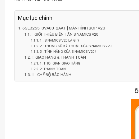
Mục lục chính
6SL3255-0VA00-2AA1 | MÀN HÌNH BOP V20
I: GIỚI THIỆU BIẾN TẦN SINAMICS V20
1 : SINAMICS V20 LÀ GÌ ?
2 : THÔNG SỐ KỸ THUẬT CỦA SINAMICS V20
3 : TÍNH NĂNG CỦA SINAMICS V20 !
II: GIAO HÀNG & THANH TOÁN
1: THỜI GIAN GIAO HÀNG
2: THANH TOÁN
III : CHẾ ĐỘ BẢO HÀNH
6