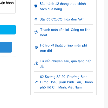
ận hành
Bảo hành 12 tháng theo chính
🛡️
sách của hàng .
♻️
Đầy đủ CO/CQ, hóa đơn VAT
Thanh toán tiện lợi. Công nợ linh
💳
hoạt
Hỗ trợ kỹ thuật online miễn phí
O
💬
trọn đời
Tư vấn chuyên sâu, quà tặng hấp
💰
dẫn
62 Đường Số 20, Phường Bình
📍
Hưng Hòa, Quận Bình Tân, Thành
phố Hồ Chí Minh, Việt Nam