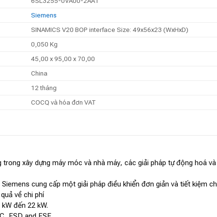
6SL3255-0VA00-2AA1
Siemens
SINAMICS V20 BOP interface Size: 49x56x23 (WxHxD)
0,050 Kg
45,00 x 95,00 x 70,00
China
12 tháng
COCQ và hóa đơn VAT
 trong xây dựng máy móc và nhà máy, các giải pháp tự động hoá và 
iemens cung cấp một giải pháp điều khiển đơn giản và tiết kiệm chi
quả về chi phí
2 kW đến 22 kW.
SC, FSD and FSE.