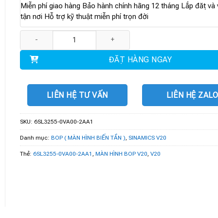
Miễn phí giao hàng Bảo hành chính hãng 12 tháng Lắp đặt và v
tận nơi Hỗ trợ kỹ thuật miễn phí trọn đời
6SL3255-0VA00-2AA1 | MÀN HÌNH BOP V20 số lượng
ĐẶT HÀNG NGAY
LIÊN HỆ TƯ VẤN
LIÊN HỆ ZAL
SKU:
6SL3255-0VA00-2AA1
Danh mục:
BOP ( MÀN HÌNH BIẾN TẦN )
,
SINAMICS V20
Thẻ:
6SL3255-0VA00-2AA1
,
MÀN HÌNH BOP V20
,
V20