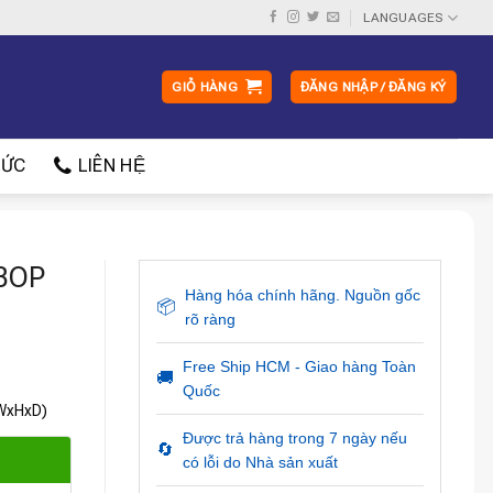
LANGUAGES
GIỎ HÀNG
ĐĂNG NHẬP / ĐĂNG KÝ
ỨC
LIÊN HỆ
 BOP
Hàng hóa chính hãng. Nguồn gốc
📦
rõ ràng
Free Ship HCM - Giao hàng Toàn
🚚
Quốc
(WxHxD)
Được trả hàng trong 7 ngày nếu
🔄
có lỗi do Nhà sản xuất