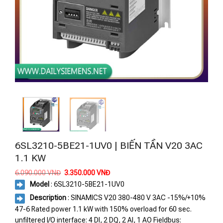
6SL3210-5BE21-1UV0 | BIẾN TẦN V20 3AC
1.1 KW
Giá
Giá
6.090.000
VNĐ
3.350.000
VNĐ
gốc
hiện
Model
: 6SL3210-5BE21-1UV0
là:
tại
6.090.000 VNĐ.
là:
Description
: SINAMICS V20 380-480 V 3AC -15%/+10%
3.350.000 VNĐ.
47-6 Rated power 1.1 kW with 150% overload for 60 sec.
unfiltered I/O interface: 4 DI, 2 DQ, 2 AI, 1 AO Fieldbus: