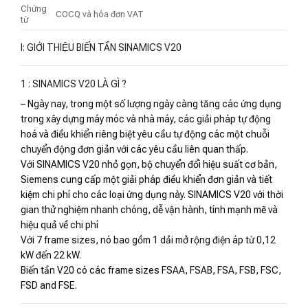
Chứng
COCQ và hóa đơn VAT
từ
I: GIỚI THIỆU BIẾN TẦN SINAMICS V20
1 : SINAMICS V20 LÀ GÌ ?
– Ngày nay, trong một số lượng ngày càng tăng các ứng dụng
trong xây dựng máy móc và nhà máy, các giải pháp tự động
hoá và điều khiển riêng biệt yêu cầu tự động các một chuỗi
chuyển động đơn giản với các yêu cầu liên quan thấp.
Với SINAMICS V20 nhỏ gọn, bộ chuyển đổi hiệu suất cơ bản,
Siemens cung cấp một giải pháp điều khiển đơn giản và tiết
kiệm chi phí cho các loại ứng dụng này. SINAMICS V20 với thời
gian thử nghiệm nhanh chóng, dễ vận hành, tính mạnh mẽ và
hiệu quả về chi phí
Với 7 frame sizes, nó bao gồm 1 dải mở rộng điện áp từ 0,12
kW đến 22 kW.
Biến tần V20 có các frame sizes FSAA, FSAB, FSA, FSB, FSC,
FSD and FSE.