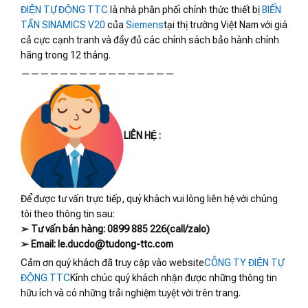
ĐIỆN TỰ ĐỘNG TTC
là nhà phân phối chính thức thiết bị
BIẾN
TẦN SINAMICS V20
của
Siemens
tại thị trường Việt Nam với giá
cả cực cạnh tranh và đầy đủ các chính sách bảo hành chính
hãng trong 12 tháng.
————————————————
LIÊN HỆ :
Để được tư vấn trực tiếp, quý khách vui lòng liên hệ với chúng
tôi theo thông tin sau:
➢ Tư vấn bán hàng: 0899 885 226(call/zalo)
➢ Email: le.ducdo@tudong-ttc.com
Cảm ơn quý khách đã truy cập vào website
CÔNG TY ĐIỆN TỰ
ĐỘNG TTC
Kính chúc quý khách nhận được những thông tin
hữu ích và có những trải nghiệm tuyệt vời trên trang.