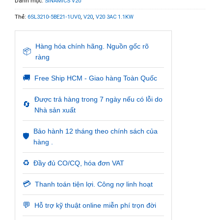
Danh mục:
SINAMICS V20
Thẻ:
6SL3210-5BE21-1UV0
,
V20
,
V20 3AC 1.1KW
Hàng hóa chính hãng. Nguồn gốc rõ
📦
ràng
🚚
Free Ship HCM - Giao hàng Toàn Quốc
Được trả hàng trong 7 ngày nếu có lỗi do
🔄
Nhà sản xuất
Bảo hành 12 tháng theo chính sách của
🛡️
hàng .
♻️
Đầy đủ CO/CQ, hóa đơn VAT
💳
Thanh toán tiện lợi. Công nợ linh hoạt
💬
Hỗ trợ kỹ thuật online miễn phí trọn đời