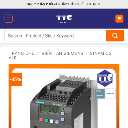
Bỏ
ĐẠI LÝ PHÂN PHỐI VÀ NHẬP KHẨU THIẾT BỊ SIEMENS
qua
nội
dung
Tìm
kiếm:
TRANG CHỦ
/
BIẾN TẦN SIEMENS
/
SINAMICS
V20
-45%