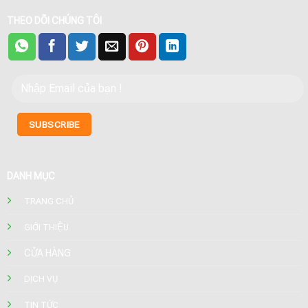
THEO DÕI CHÚNG TÔI
DANH MỤC
TRANG CHỦ
GIỚI THIỆU
CỬA HÀNG
DỊCH VỤ
TIN TỨC