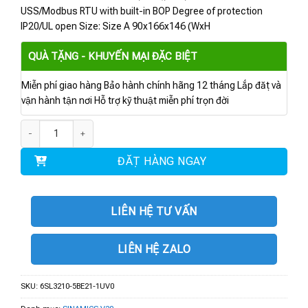
USS/Modbus RTU with built-in BOP Degree of protection
IP20/UL open Size: Size A 90x166x146 (WxH
QUÀ TẶNG - KHUYẾN MẠI ĐẶC BIỆT
Miễn phí giao hàng Bảo hành chính hãng 12 tháng Lắp đặt và
vận hành tận nơi Hỗ trợ kỹ thuật miễn phí trọn đời
6SL3210-5BE21-1UV0 | BIẾN TẦN V20 3AC 1.1 KW số lượng
ĐẶT HÀNG NGAY
LIÊN HỆ TƯ VẤN
LIÊN HỆ ZALO
SKU:
6SL3210-5BE21-1UV0