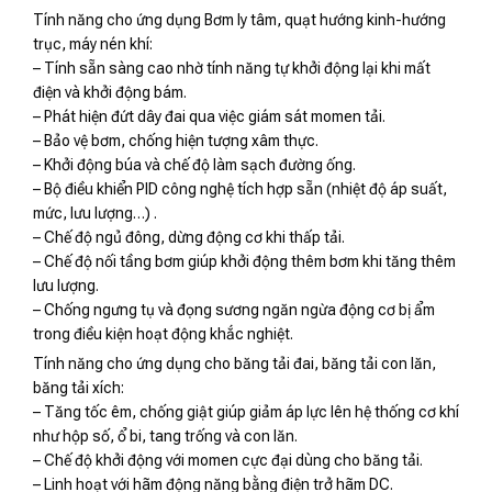
Tính năng cho ứng dụng Bơm ly tâm, quạt hướng kinh-hướng
trục, máy nén khí:
– Tính sẵn sàng cao nhờ tính năng tự khởi động lại khi mất
điện và khởi động bám.
– Phát hiện đứt dây đai qua việc giám sát momen tải.
– Bảo vệ bơm, chống hiện tượng xâm thực.
– Khởi động búa và chế độ làm sạch đường ống.
– Bộ điều khiển PID công nghệ tích hợp sẵn (nhiệt độ áp suất,
mức, lưu lượng…) .
– Chế độ ngủ đông, dừng động cơ khi thấp tải.
– Chế độ nối tầng bơm giúp khởi động thêm bơm khi tăng thêm
lưu lượng.
– Chống ngưng tụ và đọng sương ngăn ngừa động cơ bị ẩm
trong điều kiện hoạt động khắc nghiệt.
Tính năng cho ứng dụng cho băng tải đai, băng tải con lăn,
băng tải xích:
– Tăng tốc êm, chống giật giúp giảm áp lực lên hệ thống cơ khí
như hộp số, ổ bi, tang trống và con lăn.
– Chế độ khởi động với momen cực đại dùng cho băng tải.
– Linh hoạt với hãm động năng bằng điện trở hãm DC.