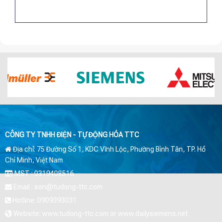
CÔNG TY TNHH ĐIỆN - TỰ ĐỘNG HÓA TTC
Địa chỉ: 75 Đường Số 1, KDC Vĩnh Lộc, Phường Bình Tân, TP. Hồ
Chí Minh, Việt Nam
MST : 0319408516
Email : son@tudong-ttc.com
Hotline: 0909393031
Website: www.tudong-ttc.com or www.dailysiemens.net