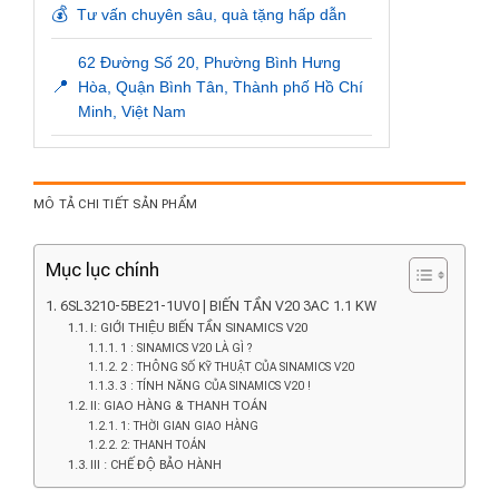
💰
Tư vấn chuyên sâu, quà tặng hấp dẫn
62 Đường Số 20, Phường Bình Hưng
📍
Hòa, Quận Bình Tân, Thành phố Hồ Chí
Minh, Việt Nam
MÔ TẢ CHI TIẾT SẢN PHẨM
Mục lục chính
6SL3210-5BE21-1UV0 | BIẾN TẦN V20 3AC 1.1 KW
I: GIỚI THIỆU BIẾN TẦN SINAMICS V20
1 : SINAMICS V20 LÀ GÌ ?
2 : THÔNG SỐ KỸ THUẬT CỦA SINAMICS V20
3 : TÍNH NĂNG CỦA SINAMICS V20 !
II: GIAO HÀNG & THANH TOÁN
1: THỜI GIAN GIAO HÀNG
2: THANH TOÁN
III : CHẾ ĐỘ BẢO HÀNH