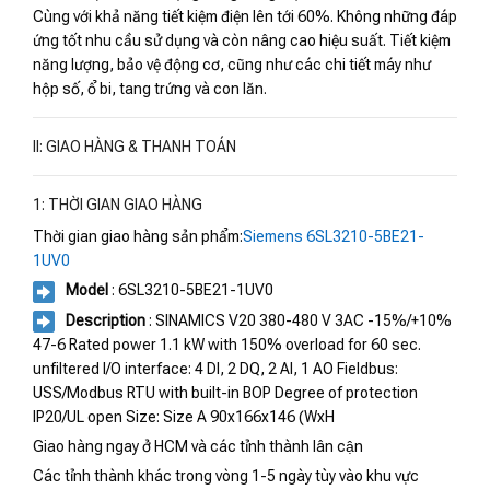
Cùng với khả năng tiết kiệm điện lên tới 60%. Không những đáp
ứng tốt nhu cầu sử dụng và còn nâng cao hiệu suất. Tiết kiệm
năng lượng, bảo vệ động cơ, cũng như các chi tiết máy như
hộp số, ổ bi, tang trứng và con lăn.
II: GIAO HÀNG & THANH TOÁN
1: THỜI GIAN GIAO HÀNG
Thời gian giao hàng sản phẩm:
Siemens 6SL3210-5BE21-
1UV0
Model
: 6SL3210-5BE21-1UV0
Description
: SINAMICS V20 380-480 V 3AC -15%/+10%
47-6 Rated power 1.1 kW with 150% overload for 60 sec.
unfiltered I/O interface: 4 DI, 2 DQ, 2 AI, 1 AO Fieldbus:
USS/Modbus RTU with built-in BOP Degree of protection
IP20/UL open Size: Size A 90x166x146 (WxH
Giao hàng ngay ở HCM và các tỉnh thành lân cận
Các tỉnh thành khác trong vòng 1-5 ngày tùy vào khu vực