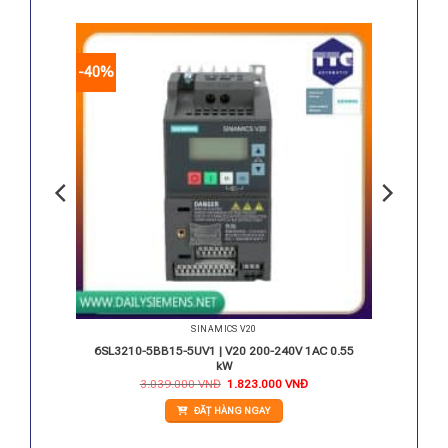
-40%
SINAMICS V20
AC 0.37
6SL3210-5BB15-5UV1 | V20 200-240V 1AC 0.55
kW
iá
Giá
Giá
3.039.000
VNĐ
1.823.000
VNĐ
iện
gốc
hiện
i
là:
tại
ĐẶT HÀNG NGAY
:
3.039.000 VNĐ.
là:
.009.000 VNĐ.
1.823.000 VNĐ.