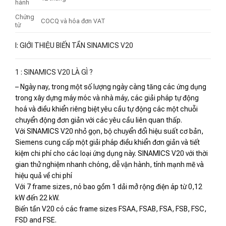
hành
Chứng
COCQ và hóa đơn VAT
từ
I: GIỚI THIỆU BIẾN TẦN SINAMICS V20
1 : SINAMICS V20 LÀ GÌ ?
– Ngày nay, trong một số lượng ngày càng tăng các ứng dụng
trong xây dựng máy móc và nhà máy, các giải pháp tự động
hoá và điều khiển riêng biệt yêu cầu tự động các một chuỗi
chuyển động đơn giản với các yêu cầu liên quan thấp.
Với SINAMICS V20 nhỏ gọn, bộ chuyển đổi hiệu suất cơ bản,
Siemens cung cấp một giải pháp điều khiển đơn giản và tiết
kiệm chi phí cho các loại ứng dụng này. SINAMICS V20 với thời
gian thử nghiệm nhanh chóng, dễ vận hành, tính mạnh mẽ và
hiệu quả về chi phí
Với 7 frame sizes, nó bao gồm 1 dải mở rộng điện áp từ 0,12
kW đến 22 kW.
Biến tần V20 có các frame sizes FSAA, FSAB, FSA, FSB, FSC,
FSD and FSE.