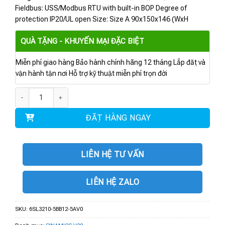
Fieldbus: USS/Modbus RTU with built-in BOP Degree of
protection IP20/UL open Size: Size A 90x150x146 (WxH
QUÀ TẶNG - KHUYẾN MẠI ĐẶC BIỆT
Miễn phí giao hàng Bảo hành chính hãng 12 tháng Lắp đặt và
vận hành tận nơi Hỗ trợ kỹ thuật miễn phí trọn đời
6SL3210-5BB12-5AV0 | BIẾN TẦN V20 1-PHASE 0.25KW số lượng
ĐẶT HÀNG NGAY
LIÊN HỆ TƯ VẤN
LIÊN HỆ ZALO
SKU:
6SL3210-5BB12-5AV0