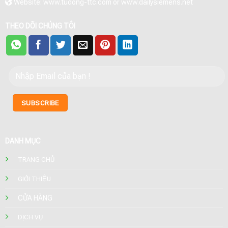
Website: www.tudong-ttc.com or www.dailysiemens.net
THEO DÕI CHÚNG TÔI
DANH MỤC
TRANG CHỦ
GIỚI THIỆU
CỬA HÀNG
DỊCH VỤ