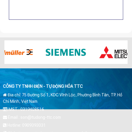
CÔNG TY TNHH ĐIỆN - TỰ ĐỘNG HÓA TTC
Địa chỉ: 75 Đường Số 1, KDC Vĩnh Lộc, Phường Bình Tân, TP. Hồ
Chí Minh, Việt Nam
MST : 0319408516
Email : son@tudong-ttc.com
Hotline: 0909393031