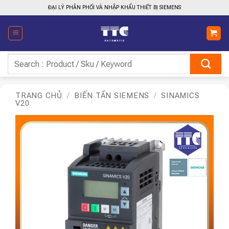
Bỏ
ĐẠI LÝ PHÂN PHỐI VÀ NHẬP KHẨU THIẾT BỊ SIEMENS
qua
nội
dung
Tìm
kiếm:
TRANG CHỦ
/
BIẾN TẦN SIEMENS
/
SINAMICS
V20