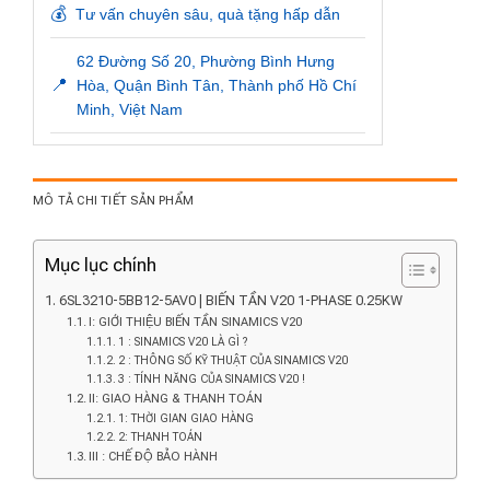
💰
Tư vấn chuyên sâu, quà tặng hấp dẫn
62 Đường Số 20, Phường Bình Hưng
📍
Hòa, Quận Bình Tân, Thành phố Hồ Chí
Minh, Việt Nam
MÔ TẢ CHI TIẾT SẢN PHẨM
Mục lục chính
6SL3210-5BB12-5AV0 | BIẾN TẦN V20 1-PHASE 0.25KW
I: GIỚI THIỆU BIẾN TẦN SINAMICS V20
1 : SINAMICS V20 LÀ GÌ ?
2 : THÔNG SỐ KỸ THUẬT CỦA SINAMICS V20
3 : TÍNH NĂNG CỦA SINAMICS V20 !
II: GIAO HÀNG & THANH TOÁN
1: THỜI GIAN GIAO HÀNG
2: THANH TOÁN
III : CHẾ ĐỘ BẢO HÀNH