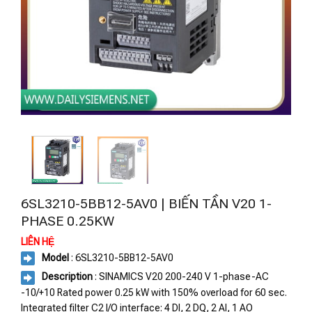
6SL3210-5BB12-5AV0 | BIẾN TẦN V20 1-
PHASE 0.25KW
LIÊN HỆ
Model
: 6SL3210-5BB12-5AV0
Description
: SINAMICS V20 200-240 V 1-phase-AC
-10/+10 Rated power 0.25 kW with 150% overload for 60 sec.
Integrated filter C2 I/O interface: 4 DI, 2 DQ, 2 AI, 1 AO