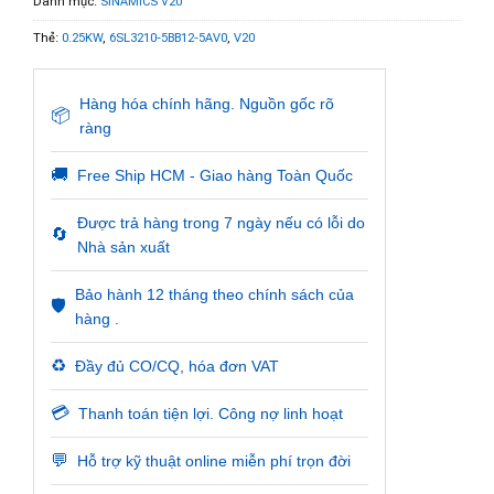
Danh mục:
SINAMICS V20
Thẻ:
0.25KW
,
6SL3210-5BB12-5AV0
,
V20
Hàng hóa chính hãng. Nguồn gốc rõ
📦
ràng
🚚
Free Ship HCM - Giao hàng Toàn Quốc
Được trả hàng trong 7 ngày nếu có lỗi do
🔄
Nhà sản xuất
Bảo hành 12 tháng theo chính sách của
🛡️
hàng .
♻️
Đầy đủ CO/CQ, hóa đơn VAT
💳
Thanh toán tiện lợi. Công nợ linh hoạt
💬
Hỗ trợ kỹ thuật online miễn phí trọn đời