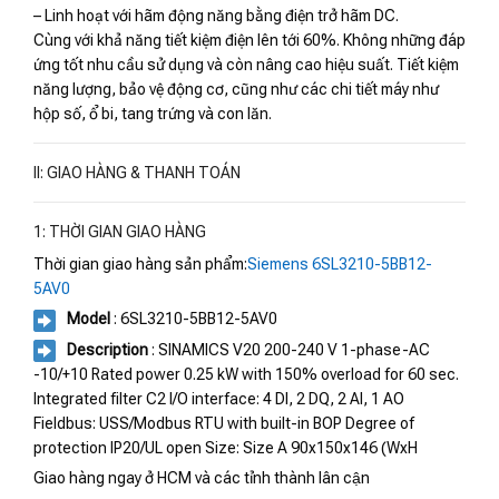
– Linh hoạt với hãm động năng bằng điện trở hãm DC.
Cùng với khả năng tiết kiệm điện lên tới 60%. Không những đáp
ứng tốt nhu cầu sử dụng và còn nâng cao hiệu suất. Tiết kiệm
năng lượng, bảo vệ động cơ, cũng như các chi tiết máy như
hộp số, ổ bi, tang trứng và con lăn.
II: GIAO HÀNG & THANH TOÁN
1: THỜI GIAN GIAO HÀNG
Thời gian giao hàng sản phẩm:
Siemens 6SL3210-5BB12-
5AV0
Model
: 6SL3210-5BB12-5AV0
Description
: SINAMICS V20 200-240 V 1-phase-AC
-10/+10 Rated power 0.25 kW with 150% overload for 60 sec.
Integrated filter C2 I/O interface: 4 DI, 2 DQ, 2 AI, 1 AO
Fieldbus: USS/Modbus RTU with built-in BOP Degree of
protection IP20/UL open Size: Size A 90x150x146 (WxH
Giao hàng ngay ở HCM và các tỉnh thành lân cận