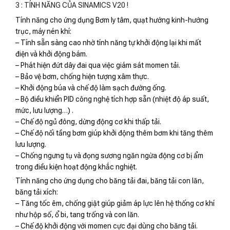
3 : TÍNH NĂNG CỦA SINAMICS V20 !
Tính năng cho ứng dụng Bơm ly tâm, quạt hướng kinh-hướng
trục, máy nén khí:
– Tính sẵn sàng cao nhờ tính năng tự khởi động lại khi mất
điện và khởi động bám.
– Phát hiện đứt dây đai qua việc giám sát momen tải.
– Bảo vệ bơm, chống hiện tượng xâm thực.
– Khởi động búa và chế độ làm sạch đường ống.
– Bộ điều khiển PID công nghệ tích hợp sẵn (nhiệt độ áp suất,
mức, lưu lượng…) .
– Chế độ ngủ đông, dừng động cơ khi thấp tải.
– Chế độ nối tầng bơm giúp khởi động thêm bơm khi tăng thêm
lưu lượng.
– Chống ngưng tụ và đọng sương ngăn ngừa động cơ bị ẩm
trong điều kiện hoạt động khắc nghiệt.
Tính năng cho ứng dụng cho băng tải đai, băng tải con lăn,
băng tải xích:
– Tăng tốc êm, chống giật giúp giảm áp lực lên hệ thống cơ khí
như hộp số, ổ bi, tang trống và con lăn.
– Chế độ khởi động với momen cực đại dùng cho băng tải.