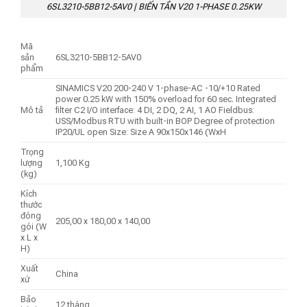
6SL3210-5BB12-5AV0 | BIẾN TẦN V20 1-PHASE 0.25KW
Mã
sản
6SL3210-5BB12-5AV0
phẩm
SINAMICS V20 200-240 V 1-phase-AC -10/+10 Rated
power 0.25 kW with 150% overload for 60 sec. Integrated
Mô tả
filter C2 I/O interface: 4 DI, 2 DQ, 2 AI, 1 AO Fieldbus:
USS/Modbus RTU with built-in BOP Degree of protection
IP20/UL open Size: Size A 90x150x146 (WxH
Trọng
lượng
1,100 Kg
(kg)
Kích
thước
đóng
205,00 x 180,00 x 140,00
gói (W
x L x
H)
Xuất
China
xứ
Bảo
12 tháng