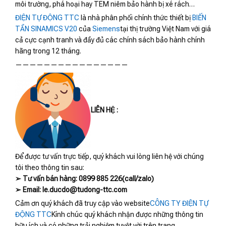
môi trường, phá hoại hay TEM niêm bảo hành bị xé rách…
ĐIỆN TỰ ĐỘNG TTC
là nhà phân phối chính thức thiết bị
BIẾN
TẦN SINAMICS V20
của
Siemens
tại thị trường Việt Nam với giá
cả cực cạnh tranh và đầy đủ các chính sách bảo hành chính
hãng trong 12 tháng.
————————————————
LIÊN HỆ :
Để được tư vấn trực tiếp, quý khách vui lòng liên hệ với chúng
tôi theo thông tin sau:
➢ Tư vấn bán hàng: 0899 885 226(call/zalo)
➢ Email: le.ducdo@tudong-ttc.com
Cảm ơn quý khách đã truy cập vào website
CÔNG TY ĐIỆN TỰ
ĐỘNG TTC
Kính chúc quý khách nhận được những thông tin
hữu ích và có những trải nghiệm tuyệt vời trên trang.