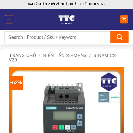
Bỏ
ĐẠI LÝ PHÂN PHỐI VÀ NHẬP KHẨU THIẾT BỊ SIEMENS
qua
nội
dung
Tìm
kiếm:
TRANG CHỦ
/
BIẾN TẦN SIEMENS
/
SINAMICS
V20
-62%