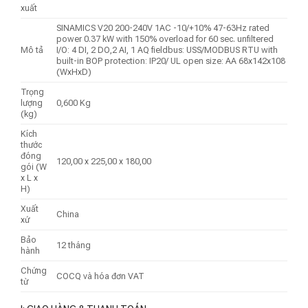
xuất
SINAMICS V20 200-240V 1AC -10/+10% 47-63Hz rated
power 0.37 kW with 150% overload for 60 sec. unfiltered
Mô tả
I/O: 4 DI, 2 DO,2 AI, 1 AQ fieldbus: USS/MODBUS RTU with
built-in BOP protection: IP20/ UL open size: AA 68x142x108
(WxHxD)
Trọng
lượng
0,600 Kg
(kg)
Kích
thước
đóng
120,00 x 225,00 x 180,00
gói (W
x L x
H)
Xuất
China
xứ
Bảo
12 tháng
hành
Chứng
COCQ và hóa đơn VAT
từ