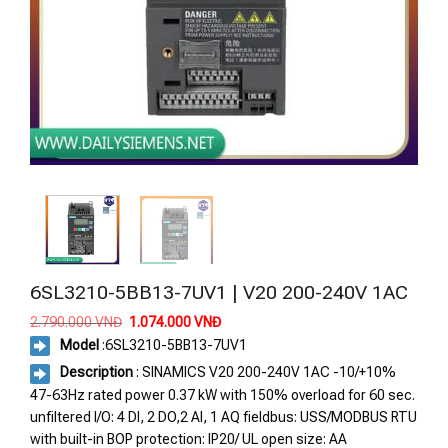
6SL3210-5BB13-7UV1 | V20 200-240V 1AC
Giá
Giá
2.790.000
VNĐ
1.074.000
VNĐ
gốc
hiện
Model
:
6SL3210-5BB13-7UV1
là:
tại
2.790.000 VNĐ.
là:
Description
: SINAMICS V20 200-240V 1AC -10/+10%
1.074.000 VNĐ.
47-63Hz rated power 0.37 kW with 150% overload for 60 sec.
unfiltered I/O: 4 DI, 2 DO,2 AI, 1 AQ fieldbus: USS/MODBUS RTU
with built-in BOP protection: IP20/ UL open size: AA