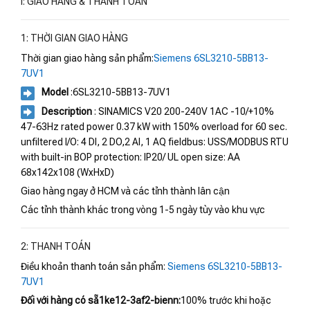
I: GIAO HÀNG & THANH TOÁN
1: THỜI GIAN GIAO HÀNG
Thời gian giao hàng sản phẩm:
Siemens 6SL3210-5BB13-
7UV1
Model
:6SL3210-5BB13-7UV1
Description
: SINAMICS V20 200-240V 1AC -10/+10%
47-63Hz rated power 0.37 kW with 150% overload for 60 sec.
unfiltered I/O: 4 DI, 2 DO,2 AI, 1 AQ fieldbus: USS/MODBUS RTU
with built-in BOP protection: IP20/ UL open size: AA
68x142x108 (WxHxD)
Giao hàng ngay ở HCM và các tỉnh thành lân cận
Các tỉnh thành khác trong vòng 1-5 ngày tùy vào khu vực
2: THANH TOÁN
Điều khoản thanh toán sản phẩm:
Siemens 6SL3210-5BB13-
7UV1
Đối với hàng có sẵ1ke12-3af2-bienn:
100% trước khi hoặc