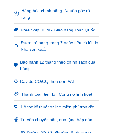
Hàng hóa chính hãng. Nguồn gốc rõ
📦
ràng
🚚
Free Ship HCM - Giao hàng Toàn Quốc
Được trả hàng trong 7 ngày nếu có lỗi do
🔄
Nhà sản xuất
Bảo hành 12 tháng theo chính sách của
🛡️
hàng .
♻️
Đầy đủ CO/CQ, hóa đơn VAT
💳
Thanh toán tiện lợi. Công nợ linh hoạt
💬
Hỗ trợ kỹ thuật online miễn phí trọn đời
💰
Tư vấn chuyên sâu, quà tặng hấp dẫn
62 Đường Số 20, Phường Bình Hưng