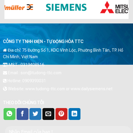
CÔNG TY TNHH ĐIỆN - TỰ ĐỘNG HÓA TTC
Địa chỉ: 75 Đường Số 1, KDC Vĩnh Lộc, Phường Bình Tân, TP. Hồ
Chí Minh, Việt Nam
MST : 0319408516
Email : son@tudong-ttc.com
Hotline: 0909393031
Website: www.tudong-ttc.com or www.dailysiemens.net
THEO DÕI CHÚNG TÔI