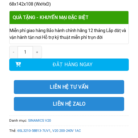
68x142x108 (WxHxD)
QUÀ TẶNG - KHUYẾN MẠI ĐẶC BIỆT
Miễn phí giao hàng Bảo hành chính hãng 12 tháng Lắp đặt và
vận hành tận nơi Hỗ trợ kỹ thuật miễn phí trọn đời
6SL3210-5BB13-7UV1 | V20 200-240V 1AC số lượng
ĐẶT HÀNG NGAY
LIÊN HỆ TƯ VẤN
LIÊN HỆ ZALO
Danh mục:
SINAMICS V20
Thẻ:
6SL3210-5BB13-7UV1
,
V20 200-240V 1AC