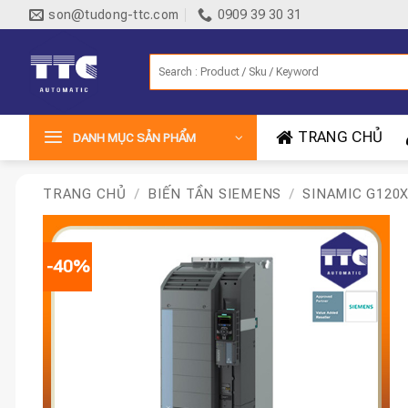
Bỏ
son@tudong-ttc.com
0909 39 30 31
qua
nội
Tìm
dung
kiếm:
TRANG CHỦ
DANH MỤC SẢN PHẨM
TRANG CHỦ
/
BIẾN TẦN SIEMENS
/
SINAMIC G120
-40%