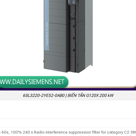
6SL3220-2YE52-0AB0 | BIẾN TẦN G120X 200 kW
s, 100% 240 s Radio interference suppression filter for category C2 3