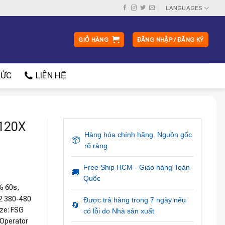
LANGUAGES
GIỎ HÀNG
ĐĂNG NHẬP / ĐĂNG KÝ
ỨC
LIÊN HỆ
G120X
Hàng hóa chính hãng. Nguồn gốc
📦
rõ ràng
Free Ship HCM - Giao hàng Toàn
🚚
Quốc
% 60s,
C2 380-480
Được trả hàng trong 7 ngày nếu
🔄
ze: FSG
có lỗi do Nhà sản xuất
 Operator