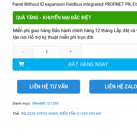
Panel Without IO expansion Fieldbus integrated: PROFINET PN, Et
QUÀ TẶNG - KHUYẾN MẠI ĐẶC BIỆT
Miễn phí giao hàng Bảo hành chính hãng 12 tháng Lắp đặt và v
tận nơi Hỗ trợ kỹ thuật miễn phí trọn đời
6SL3220-2YE52-0AB0 | BIẾN TẦN G120X 200 kW số lượng
ĐẶT HÀNG NGAY
LIÊN HỆ TƯ VẤN
LIÊN HỆ ZAL
Danh mục:
SINAMIC G120X
Thẻ:
6SL3220-2YE52-0AB0
,
BIẾN TẦN G120X 200 kW