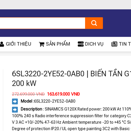
GIỚI THIỆU
SẢN PHẨM
DICH VỤ
TIN T
X
6SL3220-2YE52-0AB0 | BIẾN TẦN 
200 kW
Giá
Giá
272.699.000
VNĐ
163.619.000
VNĐ
gốc
hiện
Model
:6SL3220-2YE52-0AB0
là:
tại
272.699.000 VNĐ.
là:
Description
: SINAMICS G120X Rated power: 200 kW At 110
163.619.000 VNĐ.
100% 240 s Radio interference suppression filter for category 
V 3 AC +10/-20% 47-63 Hz Ambient temperature -20 to +45 °C Si
Degree of protection IP20 / UL open type painting 3C2 with Basic