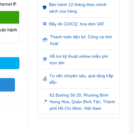
hernet IP
Bảo hành 12 tháng theo chính
🛡️
sách của hàng .
♻️
Đầy đủ CO/CQ, hóa đơn VAT
ận hành
Thanh toán tiện lợi. Công nợ linh
💳
hoạt
Hỗ trợ kỹ thuật online miễn phí
💬
trọn đời
Tư vấn chuyên sâu, quà tặng hấp
💰
dẫn
O
62 Đường Số 20, Phường Bình
📍
Hưng Hòa, Quận Bình Tân, Thành
phố Hồ Chí Minh, Việt Nam