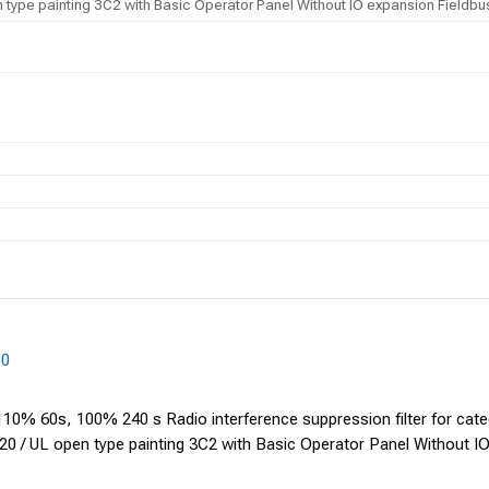
n type painting 3C2 with Basic Operator Panel Without IO expansion Fieldbu
B0
0% 60s, 100% 240 s Radio interference suppression filter for cat
P20 / UL open type painting 3C2 with Basic Operator Panel Without 