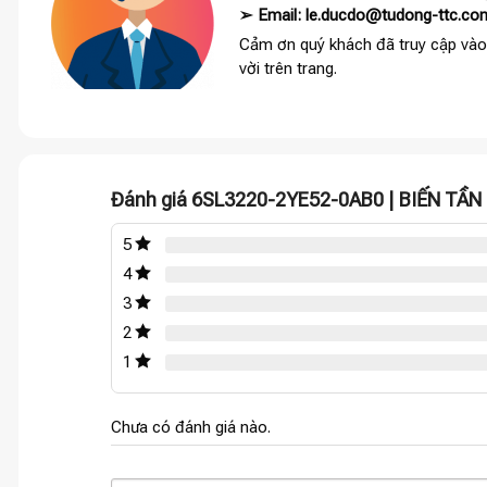
➢ Email: le.ducdo@tudong-ttc.co
Cảm ơn quý khách đã truy cập vào
vời trên trang.
Đánh giá 6SL3220-2YE52-0AB0 | BIẾN TẦ
5
4
3
2
1
Chưa có đánh giá nào.