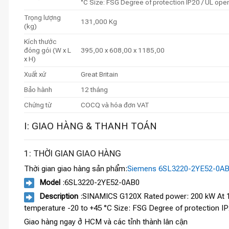
°C Size: FSG Degree of protection IP20 / UL ope
Trọng lượng
131,000 Kg
(kg)
Kích thước
đóng gói (W x L
395,00 x 608,00 x 1185,00
x H)
Xuất xứ
Great Britain
Bảo hành
12 tháng
Chứng từ
COCQ và hóa đơn VAT
I: GIAO HÀNG & THANH TOÁN
1: THỜI GIAN GIAO HÀNG
Thời gian giao hàng sản phẩm:
Siemens 6SL3220-2YE52-0A
Model
:6SL3220-2YE52-0AB0
Description
:SINAMICS G120X Rated power: 200 kW At 11
temperature -20 to +45 °C Size: FSG Degree of protection I
Giao hàng ngay ở HCM và các tỉnh thành lân cận