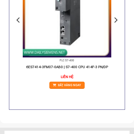
PLC S7-400
00 PS407
6ES7414-3FM07-0AB0 | S7-400 CPU 414F-3 PN/DP
LIÊN HỆ
ĐẶT HÀNG NGAY