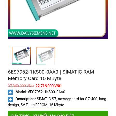
6ES7952-1KS00-0AA0 | SIMATIC RAM
Memory Card 16 MByte
Giá
Giá
37.860.000
VNĐ
22.716.000
VNĐ
gốc
hiện
Model
: 6ES7952-1KS00-0AA0
là:
tại
37.860.000 VNĐ.
là:
Description
: SIMATIC S7, memory card for S7-400, long
22.716.000 VNĐ.
design, 5V Flash EPROM, 16 Mbyte