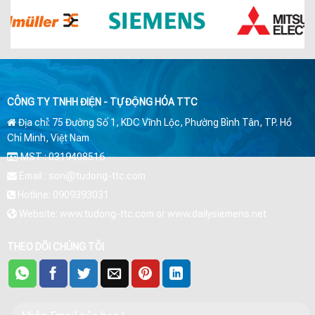
CÔNG TY TNHH ĐIỆN - TỰ ĐỘNG HÓA TTC
Địa chỉ: 75 Đường Số 1, KDC Vĩnh Lộc, Phường Bình Tân, TP. Hồ
Chí Minh, Việt Nam
MST : 0319408516
Email : son@tudong-ttc.com
Hotline: 0909393031
Website: www.tudong-ttc.com or www.dailysiemens.net
THEO DÕI CHÚNG TÔI