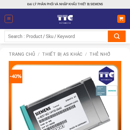
Bỏ
ĐẠI LÝ PHÂN PHỐI VÀ NHẬP KHẨU THIẾT BỊ SIEMENS
qua
nội
dung
Tìm
kiếm:
TRANG CHỦ
/
THIẾT BỊ AS KHÁC
/
THẺ NHỚ
-40%