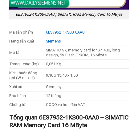
6ES7952-1KS00-0AA0 | SIMATIC RAM Memory Card 16 MByte
Mã sản phẩm
6ES7952-1KS00-0AA0
Hãng sản xuất
Siemens
SIMATIC S7, memory card for S7-400, long
Mô tả
design, 5V Flash EPROM, 16 Mbyte
Trọng lượng (kg)
0,051 Kg
Kích thước đóng
9,10 x 13,40 x 1,50
gói (W x L x H)
Xuất xứ
Germany
Bảo hành
12 tháng
Chứng từ
COCQ và hóa đơn VAT
Tổng quan 6ES7952-1KS00-0AA0 – SIMATIC
RAM Memory Card 16 MByte