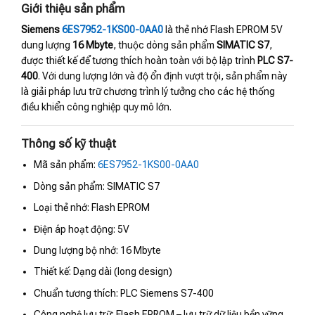
Giới thiệu sản phẩm
Siemens
6ES7952-1KS00-0AA0
là thẻ nhớ Flash EPROM 5V
dung lượng
16 Mbyte
, thuộc dòng sản phẩm
SIMATIC S7
,
được thiết kế để tương thích hoàn toàn với bộ lập trình
PLC S7-
400
. Với dung lượng lớn và độ ổn định vượt trội, sản phẩm này
là giải pháp lưu trữ chương trình lý tưởng cho các hệ thống
điều khiển công nghiệp quy mô lớn.
Thông số kỹ thuật
Mã sản phẩm:
6ES7952-1KS00-0AA0
Dòng sản phẩm: SIMATIC S7
Loại thẻ nhớ: Flash EPROM
Điện áp hoạt động: 5V
Dung lượng bộ nhớ: 16 Mbyte
Thiết kế: Dạng dài (long design)
Chuẩn tương thích: PLC Siemens S7-400
Công nghệ lưu trữ: Flash EPROM – lưu trữ dữ liệu bền vững