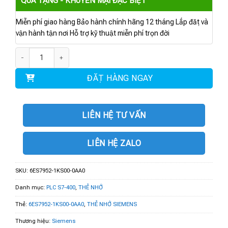
QUÀ TẶNG - KHUYẾN MẠI ĐẶC BIỆT
Miễn phí giao hàng Bảo hành chính hãng 12 tháng Lắp đặt và
vận hành tận nơi Hỗ trợ kỹ thuật miễn phí trọn đời
6ES7952-1KS00-0AA0 | SIMATIC RAM Memory Card 16 MByte số lượng
ĐẶT HÀNG NGAY
LIÊN HỆ TƯ VẤN
LIÊN HỆ ZALO
SKU:
6ES7952-1KS00-0AA0
Danh mục:
PLC S7-400
,
THẺ NHỚ
Thẻ:
6ES7952-1KS00-0AA0
,
THẺ NHỚ SIEMENS
Thương hiệu:
Siemens