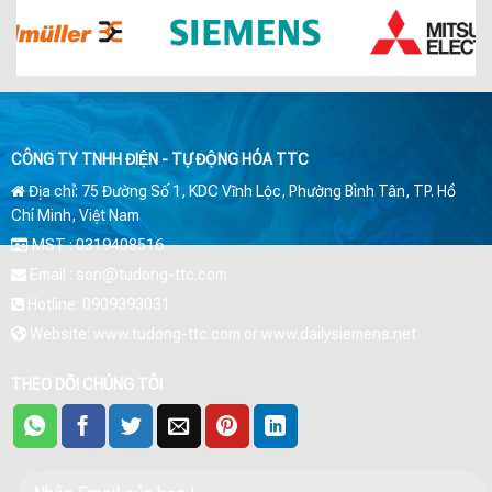
CÔNG TY TNHH ĐIỆN - TỰ ĐỘNG HÓA TTC
Địa chỉ: 75 Đường Số 1, KDC Vĩnh Lộc, Phường Bình Tân, TP. Hồ
Chí Minh, Việt Nam
MST : 0319408516
Email : son@tudong-ttc.com
Hotline: 0909393031
Website: www.tudong-ttc.com or www.dailysiemens.net
THEO DÕI CHÚNG TÔI