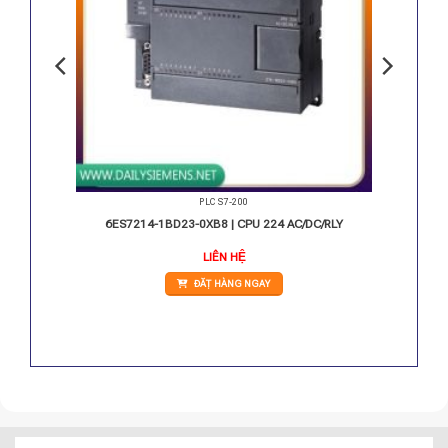
PLC S7-200
I DC/10
6ES7214-1BD23-0XB8 | CPU 224 AC/DC/RLY
Giá
LIÊN HỆ
hiện
ại
ĐẶT HÀNG NGAY
.
à:
7.538.000 VNĐ.