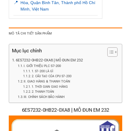
📍
Hòa, Quận Bình Tân, Thành phố Hồ Chí
Minh, Việt Nam
MÔ TẢ CHI TIẾT SẢN PHẨM
Mục lục chính
6ES7232-0HB22-0XA8 | MÔ ĐUN EM 232
I. GIỚI THIỆU PLC S7-200
1. S7-200 LÀ GÌ
2. CẤU TẠO CỦA CPU S7-200
II. GIAO HÀNG & THANH TOÁN
1. THỜI GIAN GIAO HÀNG
2. THANH TOÁN
III. CHÍNH SÁCH BẢO HÀNH
6ES7232-0HB22-0XA8 | MÔ ĐUN EM 232