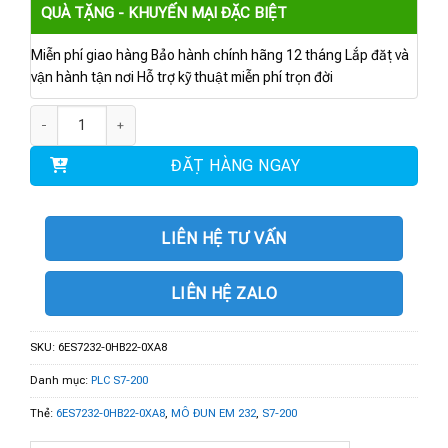
QUÀ TẶNG - KHUYẾN MẠI ĐẶC BIỆT
Miễn phí giao hàng Bảo hành chính hãng 12 tháng Lắp đặt và
vận hành tận nơi Hỗ trợ kỹ thuật miễn phí trọn đời
6ES7232-0HB22-0XA8 | MÔ ĐUN EM 232 số lượng
ĐẶT HÀNG NGAY
LIÊN HỆ TƯ VẤN
LIÊN HỆ ZALO
SKU:
6ES7232-0HB22-0XA8
Danh mục:
PLC S7-200
Thẻ:
6ES7232-0HB22-0XA8
,
MÔ ĐUN EM 232
,
S7-200