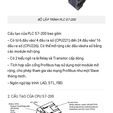
BỘ LẬP TRÌNH PLC S7-200
Cấu tạo của PLC S7-200 bao gồm:
– Có từ 6 đầu vào/ 4 đầu ra số (CPU221) đến 24 đầu vào/ 16
đầu ra số (CPU226). Có thể mở rộng các đầu vào/ra số bằng
các module mở rộng.
– Có 2 kiểu ngõ ra là Relay và Transitor cấp dòng.
– Tích hợp sẵn cổng Profibus hay sử dụng một module mở
rộng, cho phép tham gia vào mạng Profibus như một Slave
thông minh..
– Ngôn ngữ lập trình: LAD, STL, FBD.
2. CẤU TẠO CỦA CPU S7-200