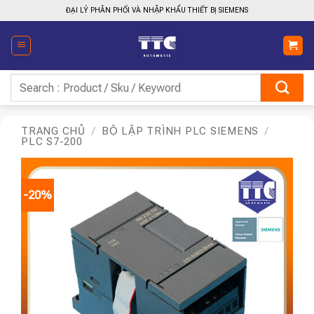
Bỏ
ĐẠI LÝ PHÂN PHỐI VÀ NHẬP KHẨU THIẾT BỊ SIEMENS
qua
nội
dung
Tìm
kiếm:
TRANG CHỦ
/
BỘ LẬP TRÌNH PLC SIEMENS
/
PLC S7-200
-20%