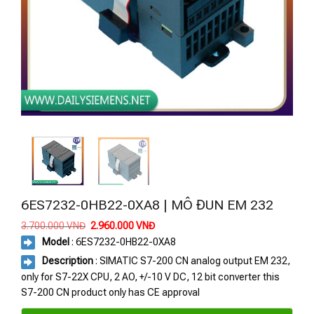
6ES7232-0HB22-0XA8 | MÔ ĐUN EM 232
Giá
Giá
3.700.000
VNĐ
2.960.000
VNĐ
gốc
hiện
Model
: 6ES7232-0HB22-0XA8
là:
tại
3.700.000 VNĐ.
là:
Description
: SIMATIC S7-200 CN analog output EM 232,
2.960.000 VNĐ.
only for S7-22X CPU, 2 AO, +/-10 V DC, 12 bit converter this
S7-200 CN product only has CE approval