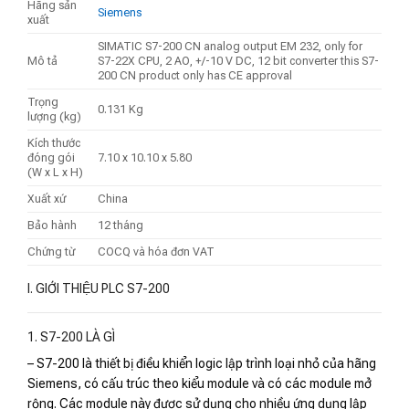
Hãng sản
Siemens
xuất
SIMATIC S7-200 CN analog output EM 232, only for
Mô tả
S7-22X CPU, 2 AO, +/-10 V DC, 12 bit converter this S7-
200 CN product only has CE approval
Trọng
0.131 Kg
lượng (kg)
Kích thước
đóng gói
7.10 x 10.10 x 5.80
(W x L x H)
Xuất xứ
China
Bảo hành
12 tháng
Chứng từ
COCQ và hóa đơn VAT
I. GIỚI THIỆU PLC S7-200
1. S7-200 LÀ GÌ
– S7-200 là thiết bị điều khiển logic lập trình loại nhỏ của hãng
Siemens, có cấu trúc theo kiểu module và có các module mở
rộng. Các module này đươc sử dụng cho nhiều ứng dụng lập