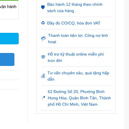
Bảo hành 12 tháng theo chính
ận hành
🛡️
sách của hàng .
♻️
Đầy đủ CO/CQ, hóa đơn VAT
Thanh toán tiện lợi. Công nợ linh
💳
hoạt
Hỗ trợ kỹ thuật online miễn phí
💬
O
trọn đời
Tư vấn chuyên sâu, quà tặng hấp
💰
dẫn
62 Đường Số 20, Phường Bình
📍
Hưng Hòa, Quận Bình Tân, Thành
phố Hồ Chí Minh, Việt Nam