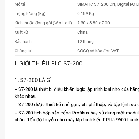
Mô tả
SIMATIC S7-200 CN, Digital I/O E
Trọng lượng (kg)
0.189 Kg
Kích thước đóng gói (W x L x H)
7.30 x 8.80 x 7.00
Xuất xứ
China
Bảo hành
12 tháng
Chứng từ
COCQ và hóa đơn VAT
I. GIỚI THIỆU PLC S7-200
1. S7-200 LÀ GÌ
– S7-200 là thiết bị điều khiển logic lập trình loại nhỏ của
khác nhau.
– S7-200 được thiết kế nhỏ gọn, chi phí thấp, và tập lệnh có 
– S7-200 tích hợp sẵn cổng Profibus hay sử dụng một modul
chân. Tốc độ truyền cho máy lập trình kiểu PPI là 9600 bauds