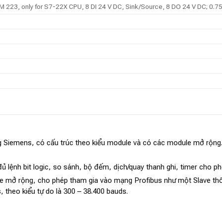
M 223, only for S7-22X CPU, 8 DI 24 V DC, Sink/Source, 8 DO 24 V DC; 0.7
 hãng Siemens, có cấu trúc theo kiểu module và có các module mở rộn
đủ lệnh bit logic, so sánh, bộ đếm, dịch/quay thanh ghi, timer cho ph
e mở rộng, cho phép tham gia vào mạng Profibus như một Slave thôn
, theo kiểu tự do là 300 – 38.400 bauds.