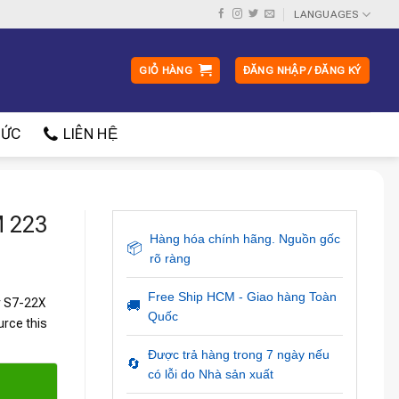
LANGUAGES
GIỎ HÀNG
ĐĂNG NHẬP / ĐĂNG KÝ
ỨC
LIÊN HỆ
 223
Hàng hóa chính hãng. Nguồn gốc
📦
rõ ràng
Free Ship HCM - Giao hàng Toàn
r S7-22X
🚚
Quốc
urce this
Được trả hàng trong 7 ngày nếu
🔄
có lỗi do Nhà sản xuất