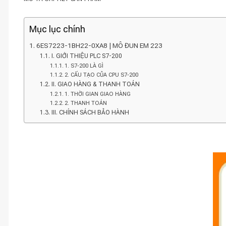
Mục lục chính
6ES7223-1BH22-0XA8 | MÔ ĐUN EM 223
I. GIỚI THIỆU PLC S7-200
1. S7-200 LÀ GÌ
2. CẤU TẠO CỦA CPU S7-200
II. GIAO HÀNG & THANH TOÁN
1. THỜI GIAN GIAO HÀNG
2. THANH TOÁN
III. CHÍNH SÁCH BẢO HÀNH