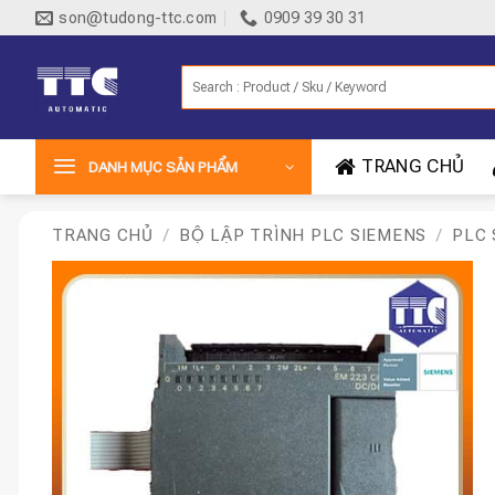
Bỏ
son@tudong-ttc.com
0909 39 30 31
qua
nội
Tìm
dung
kiếm:
TRANG CHỦ
DANH MỤC SẢN PHẨM
TRANG CHỦ
/
BỘ LẬP TRÌNH PLC SIEMENS
/
PLC 