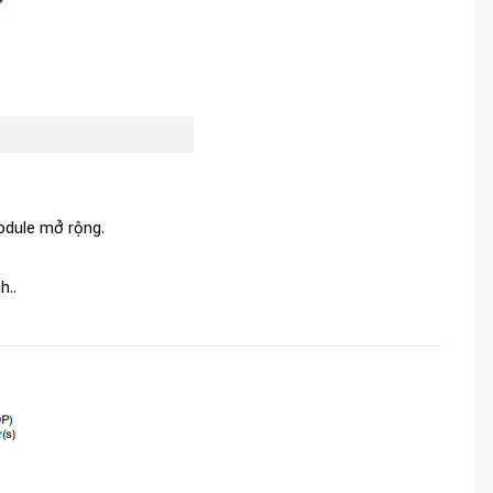
odule mở rộng.
h..