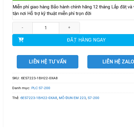
Miễn phí giao hàng Bảo hành chính hãng 12 tháng Lắp đặt và v
tận nơi Hỗ trợ kỹ thuật miễn phí trọn đời
6ES7223-1BH22-0XA8 | MÔ ĐUN EM 223 số lượng
ĐẶT HÀNG NGAY
LIÊN HỆ TƯ VẤN
LIÊN HỆ ZAL
SKU:
6ES7223-1BH22-0XA8
Danh mục:
PLC S7-200
Thẻ:
6ES7223-1BH22-0XA8
,
MÔ ĐUN EM 223
,
S7-200