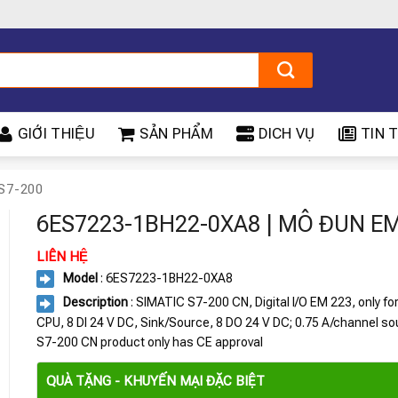
GIỚI THIỆU
SẢN PHẨM
DICH VỤ
TIN T
S7-200
6ES7223-1BH22-0XA8 | MÔ ĐUN EM
LIÊN HỆ
Model
: 6ES7223-1BH22-0XA8
Description
: SIMATIC S7-200 CN, Digital I/O EM 223, only fo
CPU, 8 DI 24 V DC, Sink/Source, 8 DO 24 V DC; 0.75 A/channel so
S7-200 CN product only has CE approval
QUÀ TẶNG - KHUYẾN MẠI ĐẶC BIỆT