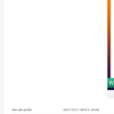
Mã sản phẩm
6ES7223-1BH22-0XA8