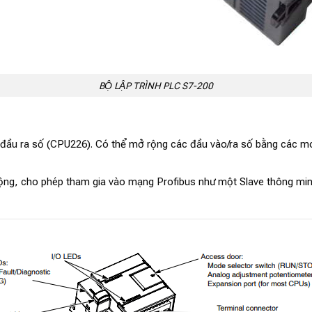
BỘ LẬP TRÌNH PLC S7-200
6 đầu ra số (CPU226). Có thể mở rộng các đầu vào/ra số bằng các m
ng, cho phép tham gia vào mạng Profibus như một Slave thông min