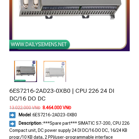
6ES7216-2AD23-0XB0 | CPU 226 24 DI
DC/16 DO DC
Giá
Giá
13.022.000
VNĐ
8.464.000
VNĐ
gốc
hiện
Model
:
6ES7216-2AD23-0XB0
là:
tại
13.022.000 VNĐ.
là:
Description
:***Spare part*** SIMATIC S7-200, CPU 226
8.464.000 VNĐ.
Compact unit, DC power supply 24 DI DC/16 DO DC, 16/24 KB
progr./10 KB data, 2 PPI/user-programmable interface