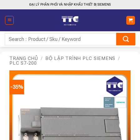
Bỏ
ĐẠI LÝ PHÂN PHỐI VÀ NHẬP KHẨU THIẾT BỊ SIEMENS
qua
nội
dung
Tìm
kiếm:
TRANG CHỦ
/
BỘ LẬP TRÌNH PLC SIEMENS
/
PLC S7-200
-35%