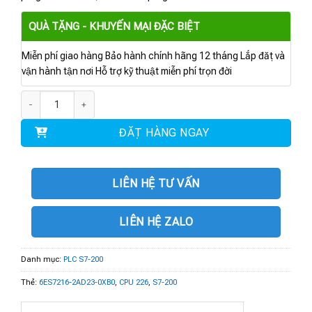
QUÀ TẶNG - KHUYẾN MẠI ĐẶC BIỆT
Miễn phí giao hàng Bảo hành chính hãng 12 tháng Lắp đặt và
vận hành tận nơi Hỗ trợ kỹ thuật miễn phí trọn đời
6ES7216-2AD23-0XB0 | CPU 226 24 DI DC/16 DO DC số lượng
ĐẶT HÀNG NGAY
LIÊN HỆ TƯ VẤN
LIÊN HỆ ZALO
Danh mục:
PLC S7-200
Thẻ:
6ES7216-2AD23-0XB0
,
CPU 226
,
S7-200