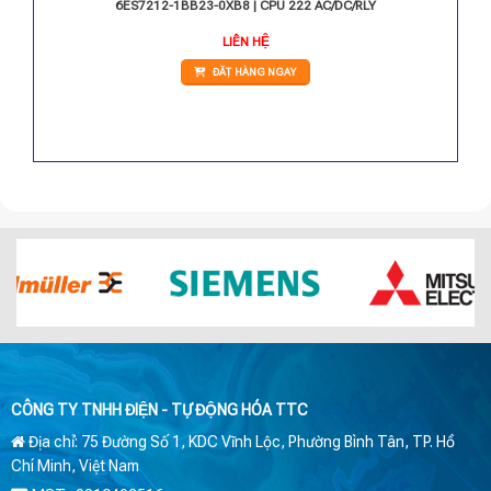
 MC 291
6ES7212-1BB23-0XB8 | CPU 222 AC/DC/RLY
LIÊN HỆ
ĐẶT HÀNG NGAY
CÔNG TY TNHH ĐIỆN - TỰ ĐỘNG HÓA TTC
Địa chỉ: 75 Đường Số 1, KDC Vĩnh Lộc, Phường Bình Tân, TP. Hồ
Chí Minh, Việt Nam