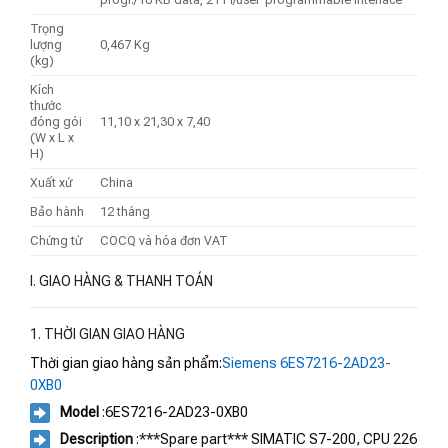
Trọng
lượng
0,467 Kg
(kg)
Kích
thước
đóng gói
11,10 x 21,30 x 7,40
(W x L x
H)
Xuất xứ
China
Bảo hành
12 tháng
Chứng từ
COCQ và hóa đơn VAT
I. GIAO HÀNG & THANH TOÁN
1. THỜI GIAN GIAO HÀNG
Thời gian giao hàng sản phẩm:
Siemens 6ES7216-2AD23-
0XB0
Model
:6ES7216-2AD23-0XB0
Description
:***Spare part*** SIMATIC S7-200, CPU 226