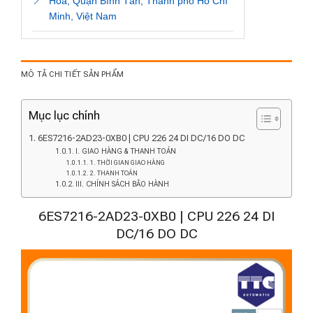
📍
Hòa, Quận Bình Tân, Thành phố Hồ Chí
Minh, Việt Nam
MÔ TẢ CHI TIẾT SẢN PHẨM
Mục lục chính
6ES7216-2AD23-0XB0 | CPU 226 24 DI DC/16 DO DC
I. GIAO HÀNG & THANH TOÁN
1. THỜI GIAN GIAO HÀNG
2. THANH TOÁN
III. CHÍNH SÁCH BẢO HÀNH
6ES7216-2AD23-0XB0 | CPU 226 24 DI
DC/16 DO DC