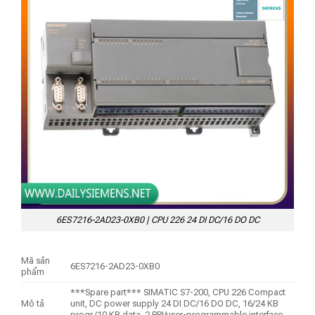
6ES7216-2AD23-0XB0 | CPU 226 24 DI DC/16 DO DC
Mã sản
6ES7216-2AD23-0XB0
phẩm
***Spare part*** SIMATIC S7-200, CPU 226 Compact
Mô tả
unit, DC power supply 24 DI DC/16 DO DC, 16/24 KB
progr./10 KB data, 2 PPI/user-programmable interface