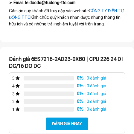
➢ Email: le.ducdo@tudong-ttc.com
Cảm ơn quý khách đã truy cập vào website
CÔNG TY ĐIỆN TỰ
ĐỘNG TTC
Kính chúc quý khách nhận được những thông tin
hữu ích và có những trải nghiệm tuyệt vời trên trang.
Đánh giá 6ES7216-2AD23-0XB0 | CPU 226 24 DI
DC/16 DO DC
0%
| 0 đánh giá
5
0%
| 0 đánh giá
4
0%
| 0 đánh giá
3
0%
| 0 đánh giá
2
0%
| 0 đánh giá
1
ĐÁNH GIÁ NGAY