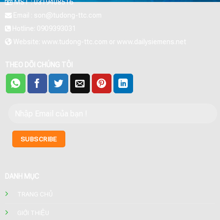
MST : 0319408516
Email : son@tudong-ttc.com
Hotline: 0909393031
Website: www.tudong-ttc.com or www.dailysiemens.net
THEO DÕI CHÚNG TÔI
DANH MỤC
TRANG CHỦ
GIỚI THIỆU