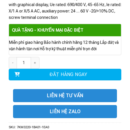
with graphical display, Ue rated: 690/400 V, 45-65 Hz, Ie rated:
X/1 A or X/5 A AC, auxiliary power: 24 … 60 V -20/+10% DC,
screw terminal connection
QUÀ TẶNG - KHUYẾN MẠI ĐẶC BIỆT
Miễn phí giao hàng Bảo hành chính hãng 12 tháng Lắp đặt và
vận hành tận nơi Hỗ trợ kỹ thuật miễn phí trọn đời
7KM3220-1BA01-1EA0 | SENTRON PAC3220 số lượng
ĐẶT HÀNG NGAY
LIÊN HỆ TƯ VẤN
LIÊN HỆ ZALO
SKU:
7KM3220-1BA01-1EA0