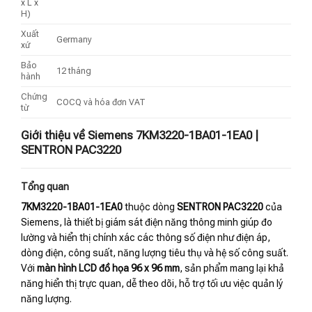
x L x
H)
Xuất
Germany
xứ
Bảo
12 tháng
hành
Chứng
COCQ và hóa đơn VAT
từ
Giới thiệu về Siemens 7KM3220-1BA01-1EA0 |
SENTRON PAC3220
Tổng quan
7KM3220-1BA01-1EA0
thuộc dòng
SENTRON PAC3220
của
Siemens, là thiết bị giám sát điện năng thông minh giúp đo
lường và hiển thị chính xác các thông số điện như điện áp,
dòng điện, công suất, năng lượng tiêu thụ và hệ số công suất.
Với
màn hình LCD đồ họa 96 x 96 mm
, sản phẩm mang lại khả
năng hiển thị trực quan, dễ theo dõi, hỗ trợ tối ưu việc quản lý
năng lượng.