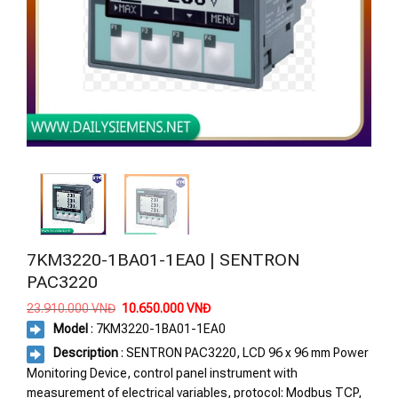
7KM3220-1BA01-1EA0 | SENTRON
PAC3220
Giá
Giá
23.910.000
VNĐ
10.650.000
VNĐ
gốc
hiện
Model
: 7KM3220-1BA01-1EA0
là:
tại
23.910.000 VNĐ.
là:
Description
: SENTRON PAC3220, LCD 96 x 96 mm Power
10.650.000 VNĐ.
Monitoring Device, control panel instrument with
measurement of electrical variables, protocol: Modbus TCP,