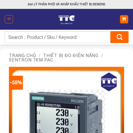
Bỏ
ĐẠI LÝ PHÂN PHỐI VÀ NHẬP KHẨU THIẾT BỊ SIEMENS
qua
nội
dung
Tìm
kiếm:
TRANG CHỦ
/
THIẾT BỊ ĐO ĐIỆN NĂNG
/
SENTRON 7KM PAC
-55%