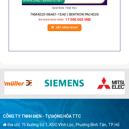
SENTRON 7KM PAC
00
7KM4220-0BA01-1EA0 | SENTRON PAC4220
Giá
Giá
Giá
43.826.000
VNĐ
17.560.000
VNĐ
hiện
gốc
hiện
ại
là:
tại
ĐẶT HÀNG NGAY
.
à:
43.826.000 VNĐ.
là:
7.566.450 VNĐ.
17.560.000 VNĐ.
CÔNG TY TNHH ĐIỆN - TỰ ĐỘNG HÓA TTC
Địa chỉ: 75 Đường Số 1, KDC Vĩnh Lộc, Phường Bình Tân, TP. Hồ