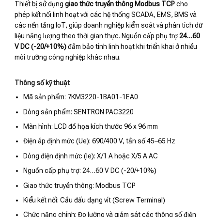
Thiết bị sử dụng
giao thức truyền thông Modbus TCP
cho
phép kết nối linh hoạt với các hệ thống SCADA, EMS, BMS và
các nền tảng IoT, giúp doanh nghiệp kiểm soát và phân tích dữ
liệu năng lượng theo thời gian thực. Nguồn cấp phụ trợ
24…60
V DC (-20/+10%)
đảm bảo tính linh hoạt khi triển khai ở nhiều
môi trường công nghiệp khác nhau.
Thông số kỹ thuật
Mã sản phẩm: 7KM3220-1BA01-1EA0
Dòng sản phẩm: SENTRON PAC3220
Màn hình: LCD đồ họa kích thước 96 x 96 mm
Điện áp định mức (Ue): 690/400 V, tần số 45–65 Hz
Dòng điện định mức (Ie): X/1 A hoặc X/5 A AC
Nguồn cấp phụ trợ: 24…60 V DC (-20/+10%)
Giao thức truyền thông: Modbus TCP
Kiểu kết nối: Cầu đấu dạng vít (Screw Terminal)
Chức năng chính: Đo lường và giám sát các thông số điện