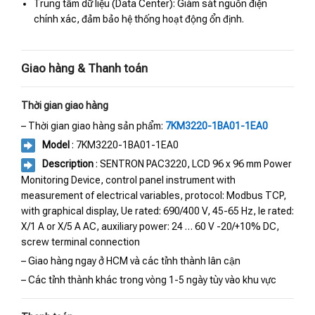
Trung tâm dữ liệu (Data Center): Giám sát nguồn điện
chính xác, đảm bảo hệ thống hoạt động ổn định.
Giao hàng & Thanh toán
Thời gian giao hàng
– Thời gian giao hàng sản phẩm:
7KM3220-1BA01-1EA0
Model
: 7KM3220-1BA01-1EA0
Description
: SENTRON PAC3220, LCD 96 x 96 mm Power
Monitoring Device, control panel instrument with
measurement of electrical variables, protocol: Modbus TCP,
with graphical display, Ue rated: 690/400 V, 45-65 Hz, Ie rated:
X/1 A or X/5 A AC, auxiliary power: 24 … 60 V -20/+10% DC,
screw terminal connection
– Giao hàng ngay ở HCM và các tỉnh thành lân cận
– Các tỉnh thành khác trong vòng 1-5 ngày tùy vào khu vực