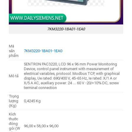
7KM3220-1BA01-1EA0
Mã
sản
7KM3220-1BA01-1EA0
phẩm
SENTRON PAC3220, LCD 96 x 96 mm Power Monitoring
Device, control panel instrument with measurement of
electrical variables, protocol: Modbus TCP, with graphical
Mô tả
display, Ue rated: 690/400 V, 45-65 Hz, Ie rated: X/1 A or
X/5 A AC, auxiliary power: 24 … 60 V -20/+10% DC, screw
terminal connection
Trọng
lượng
0,4245 Kg
(Kg)
Kích
thước
đóng
96,00 x 58,00 x 96,00
gói (W