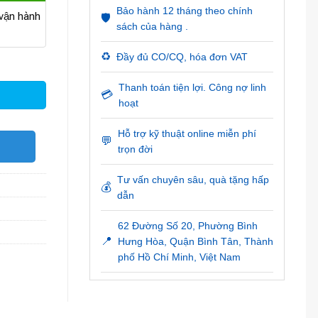
Bảo hành 12 tháng theo chính
ận hành
🛡️
sách của hàng .
♻️
Đầy đủ CO/CQ, hóa đơn VAT
Thanh toán tiện lợi. Công nợ linh
💳
hoạt
Hỗ trợ kỹ thuật online miễn phí
💬
O
trọn đời
Tư vấn chuyên sâu, quà tặng hấp
💰
dẫn
62 Đường Số 20, Phường Bình
📍
Hưng Hòa, Quận Bình Tân, Thành
phố Hồ Chí Minh, Việt Nam