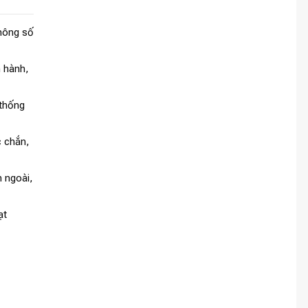
thông số
n hành,
 thống
c chắn,
 ngoài,
ạt