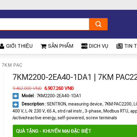
GIỚI THIỆU
SẢN PHẨM
DICH VỤ
TIN T
 7KM PAC
7KM2200-2EA40-1DA1 | 7KM PAC2
Giá
Giá
9.462.000
VNĐ
6.907.260
VNĐ
gốc
hiện
Model
: 7KM2200-2EA40-1DA1
là:
tại
9.462.000 VNĐ.
là:
Description
: SENTRON, measuring device, 7KM PAC2200, LC
6.907.260 VNĐ.
400 V, L-N: 230 V, 65 A, strd rail instr., 3-phase, Modbus RTU, ap
/active/reactive energy, self-powered, screw terminals
QUÀ TẶNG - KHUYẾN MẠI ĐẶC BIỆT