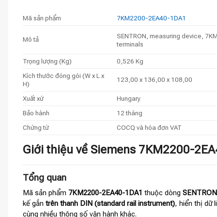
Mã sản phẩm
7KM2200-2EA40-1DA1
SENTRON, measuring device, 7KM PA
Mô tả
terminals
Trọng lượng (Kg)
0,526 Kg
Kích thước đóng gói (W x L x
123,00 x 136,00 x 108,00
H)
Xuất xứ
Hungary
Bảo hành
12 tháng
Chứng từ
COCQ và hóa đơn VAT
Giới thiệu về Siemens 7KM2200-2E
Tổng quan
Mã sản phẩm
7KM2200-2EA40-1DA1
thuộc dòng
SENTRON
kế gắn
trên thanh DIN (standard rail instrument)
, hiển thị dữ
cùng nhiều thông số vận hành khác.