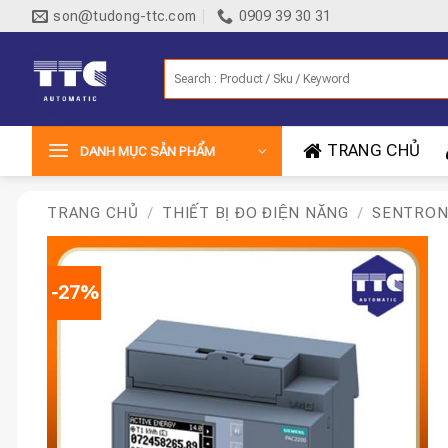
Bỏ
son@tudong-ttc.com
0909 39 30 31
qua
nội
Tìm
dung
kiếm:
TRANG CHỦ
DANH MỤC SẢN PHẨM
TRANG CHỦ
/
THIẾT BỊ ĐO ĐIỆN NĂNG
/
SENTRON
-27%