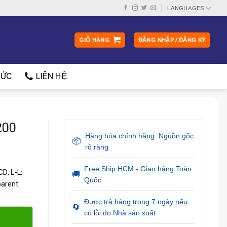
LANGUAGES
GIỎ HÀNG
ĐĂNG NHẬP / ĐĂNG KÝ
ỨC
LIÊN HỆ
200
Hàng hóa chính hãng. Nguồn gốc
📦
rõ ràng
Free Ship HCM - Giao hàng Toàn
D, L-L:
🚚
Quốc
parent
Được trả hàng trong 7 ngày nếu
🔄
có lỗi do Nhà sản xuất