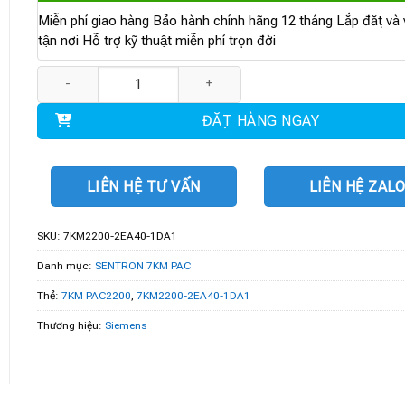
Miễn phí giao hàng Bảo hành chính hãng 12 tháng Lắp đặt và v
tận nơi Hỗ trợ kỹ thuật miễn phí trọn đời
7KM2200-2EA40-1DA1 | 7KM PAC2200 số lượng
ĐẶT HÀNG NGAY
LIÊN HỆ TƯ VẤN
LIÊN HỆ ZAL
SKU:
7KM2200-2EA40-1DA1
Danh mục:
SENTRON 7KM PAC
Thẻ:
7KM PAC2200
,
7KM2200-2EA40-1DA1
Thương hiệu:
Siemens