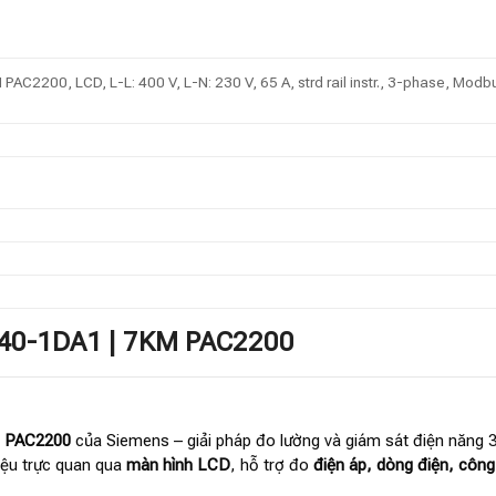
C2200, LCD, L-L: 400 V, L-N: 230 V, 65 A, strd rail instr., 3-phase, Modb
A40-1DA1 | 7KM PAC2200
 PAC2200
của Siemens – giải pháp đo lường và giám sát điện năng 3 p
 liệu trực quan qua
màn hình LCD
, hỗ trợ đo
điện áp, dòng điện, công