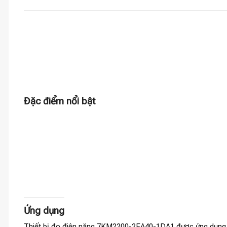
Đặc điểm nổi bật
Ứng dụng
Thiết bị đo điện năng 7KM2200-2EA40-1DA1 được ứng dụng t