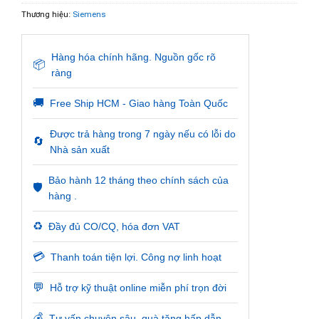
Thương hiệu:
Siemens
Hàng hóa chính hãng. Nguồn gốc rõ
📦
ràng
🚚
Free Ship HCM - Giao hàng Toàn Quốc
Được trả hàng trong 7 ngày nếu có lỗi do
🔄
Nhà sản xuất
Bảo hành 12 tháng theo chính sách của
🛡️
hàng .
♻️
Đầy đủ CO/CQ, hóa đơn VAT
💳
Thanh toán tiện lợi. Công nợ linh hoạt
💬
Hỗ trợ kỹ thuật online miễn phí trọn đời
💰
Tư vấn chuyên sâu, quà tặng hấp dẫn