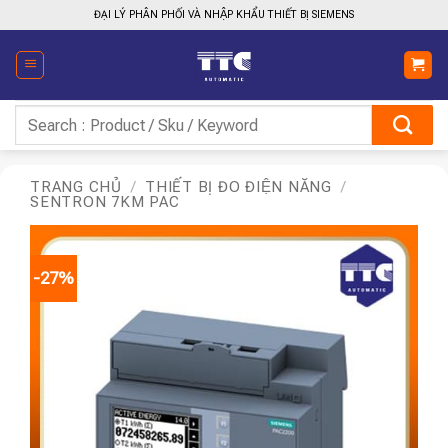
Bỏ
ĐẠI LÝ PHÂN PHỐI VÀ NHẬP KHẨU THIẾT BỊ SIEMENS
qua
nội
dung
Tìm
kiếm:
TRANG CHỦ
/
THIẾT BỊ ĐO ĐIỆN NĂNG
/
SENTRON 7KM PAC
-27%