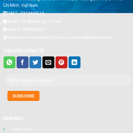
Chí Minh, Việt Nam
MST : 0319408516
Email : son@tudong-ttc.com
Hotline: 0909393031
Website: www.tudong-ttc.com or www.dailysiemens.net
THEO DÕI CHÚNG TÔI
DANH MỤC
TRANG CHỦ