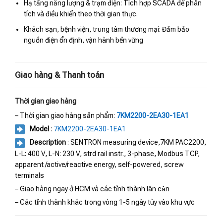
Hạ tầng năng lượng & trạm điện: Tích hợp SCADA để phân
tích và điều khiển theo thời gian thực.
Khách sạn, bệnh viện, trung tâm thương mại: Đảm bảo
nguồn điện ổn định, vận hành bền vững
Giao hàng & Thanh toán
Thời gian giao hàng
– Thời gian giao hàng sản phẩm:
7KM2200-2EA30-1EA1
Model
:
7KM2200-2EA30-1EA1
Description
: SENTRON measuring device,7KM PAC2200,
L-L: 400 V, L-N: 230 V, strd rail instr., 3-phase, Modbus TCP,
apparent /active/reactive energy, self-powered, screw
terminals
– Giao hàng ngay ở HCM và các tỉnh thành lân cận
– Các tỉnh thành khác trong vòng 1-5 ngày tùy vào khu vực