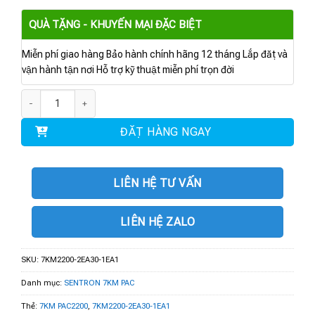
QUÀ TẶNG - KHUYẾN MẠI ĐẶC BIỆT
Miễn phí giao hàng Bảo hành chính hãng 12 tháng Lắp đặt và
vận hành tận nơi Hỗ trợ kỹ thuật miễn phí trọn đời
7KM2200-2EA30-1EA1 | 7KM PAC2200 số lượng
ĐẶT HÀNG NGAY
LIÊN HỆ TƯ VẤN
LIÊN HỆ ZALO
SKU:
7KM2200-2EA30-1EA1
Danh mục:
SENTRON 7KM PAC
Thẻ:
7KM PAC2200
,
7KM2200-2EA30-1EA1