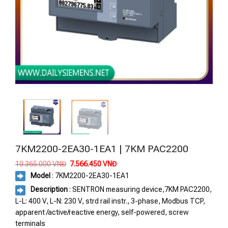
7KM2200-2EA30-1EA1 | 7KM PAC2200
Giá
Giá
10.365.000
VNĐ
7.566.450
VNĐ
gốc
hiện
Model
: 7KM2200-2EA30-1EA1
là:
tại
10.365.000 VNĐ.
là:
Description
: SENTRON measuring device,7KM PAC2200,
7.566.450 VNĐ.
L-L: 400 V, L-N: 230 V, strd rail instr., 3-phase, Modbus TCP,
apparent /active/reactive energy, self-powered, screw
terminals