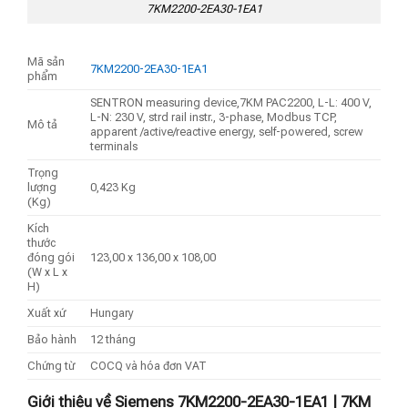
7KM2200-2EA30-1EA1
Mã sản
7KM2200-2EA30-1EA1
phẩm
SENTRON measuring device,7KM PAC2200, L-L: 400 V,
L-N: 230 V, strd rail instr., 3-phase, Modbus TCP,
Mô tả
apparent /active/reactive energy, self-powered, screw
terminals
Trọng
lượng
0,423 Kg
(Kg)
Kích
thước
đóng gói
123,00 x 136,00 x 108,00
(W x L x
H)
Xuất xứ
Hungary
Bảo hành
12 tháng
Chứng từ
COCQ và hóa đơn VAT
Giới thiệu về Siemens 7KM2200-2EA30-1EA1 | 7KM