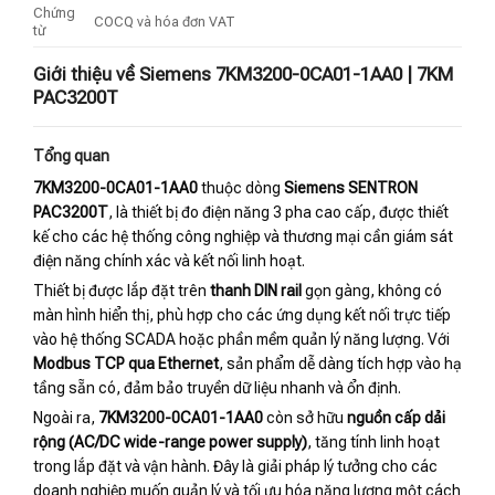
Chứng
COCQ và hóa đơn VAT
từ
Giới thiệu về Siemens 7KM3200-0CA01-1AA0 | 7KM
PAC3200T
Tổng quan
7KM3200-0CA01-1AA0
thuộc dòng
Siemens SENTRON
PAC3200T
, là thiết bị đo điện năng 3 pha cao cấp, được thiết
kế cho các hệ thống công nghiệp và thương mại cần giám sát
điện năng chính xác và kết nối linh hoạt.
Thiết bị được lắp đặt trên
thanh DIN rail
gọn gàng, không có
màn hình hiển thị, phù hợp cho các ứng dụng kết nối trực tiếp
vào hệ thống SCADA hoặc phần mềm quản lý năng lượng. Với
Modbus TCP qua Ethernet
, sản phẩm dễ dàng tích hợp vào hạ
tầng sẵn có, đảm bảo truyền dữ liệu nhanh và ổn định.
Ngoài ra,
7KM3200-0CA01-1AA0
còn sở hữu
nguồn cấp dải
rộng (AC/DC wide-range power supply)
, tăng tính linh hoạt
trong lắp đặt và vận hành. Đây là giải pháp lý tưởng cho các
doanh nghiệp muốn quản lý và tối ưu hóa năng lượng một cách