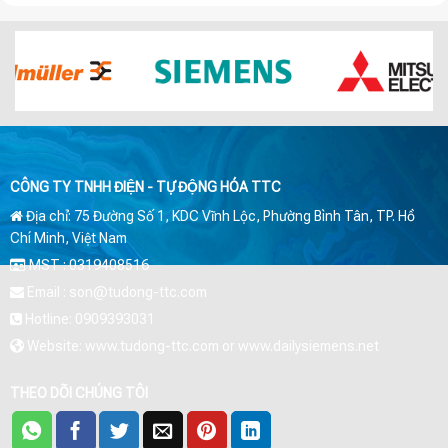
CÔNG TY TNHH ĐIỆN - TỰ ĐỘNG HÓA TTC
Địa chỉ: 75 Đường Số 1, KDC Vĩnh Lộc, Phường Bình Tân, TP. Hồ
Chí Minh, Việt Nam
MST : 0319408516
Email : son@tudong-ttc.com
Hotline: 0909393031
Website: www.tudong-ttc.com or www.dailysiemens.net
THEO DÕI CHÚNG TÔI