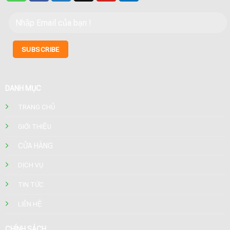
DANH MỤC
TRANG CHỦ
GIỚI THIỆU
CỬA HÀNG
DỊCH VỤ
TIN TỨC
LIÊN HỆ
CHÍNH SÁCH