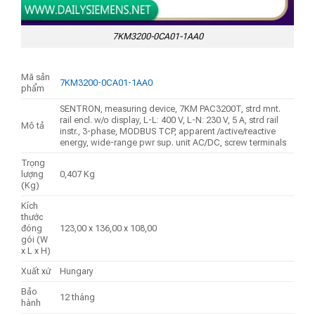
7KM3200-0CA01-1AA0
Mã sản
7KM3200-0CA01-1AA0
phẩm
SENTRON, measuring device, 7KM PAC3200T, strd mnt.
rail encl. w/o display, L-L: 400 V, L-N: 230 V, 5 A, strd rail
Mô tả
instr., 3-phase, MODBUS TCP, apparent /active/reactive
energy, wide-range pwr sup. unit AC/DC, screw terminals
Trọng
lượng
0,407 Kg
(Kg)
Kích
thước
đóng
123,00 x 136,00 x 108,00
gói (W
x L x H)
Xuất xứ
Hungary
Bảo
12 tháng
hành