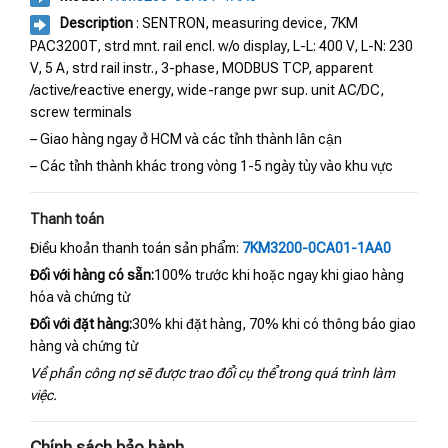
Description
: SENTRON, measuring device, 7KM
PAC3200T, strd mnt. rail encl. w/o display, L-L: 400 V, L-N: 230
V, 5 A, strd rail instr., 3-phase, MODBUS TCP, apparent
/active/reactive energy, wide-range pwr sup. unit AC/DC,
screw terminals
– Giao hàng ngay ở HCM và các tỉnh thành lân cận
– Các tỉnh thành khác trong vòng 1-5 ngày tùy vào khu vực
Thanh toán
Điều khoản thanh toán sản phẩm:
7KM3200-0CA01-1AA0
Đối với hàng có sẵn:
100% trước khi hoặc ngay khi giao hàng
hóa và chứng từ
Đối với đặt hàng:
30% khi đặt hàng, 70% khi có thông báo giao
hàng và chứng từ
Về phần công nợ sẽ được trao đổi cụ thể trong quá trình làm
việc.
Chính sách bảo hành