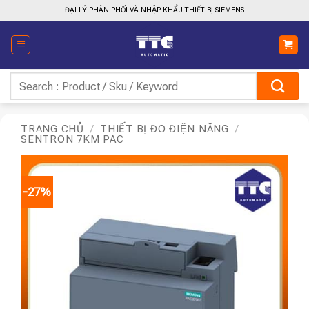
Bỏ
ĐẠI LÝ PHÂN PHỐI VÀ NHẬP KHẨU THIẾT BỊ SIEMENS
qua
nội
dung
Tìm
kiếm:
TRANG CHỦ
/
THIẾT BỊ ĐO ĐIỆN NĂNG
/
SENTRON 7KM PAC
-27%