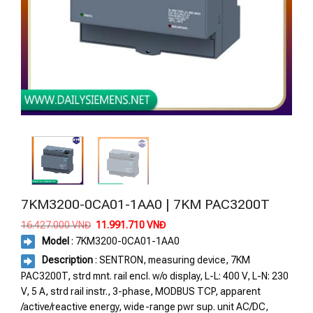
7KM3200-0CA01-1AA0 | 7KM PAC3200T
Giá
Giá
16.427.000
VNĐ
11.991.710
VNĐ
gốc
hiện
Model
: 7KM3200-0CA01-1AA0
là:
tại
16.427.000 VNĐ.
là:
Description
: SENTRON, measuring device, 7KM
11.991.710 VNĐ.
PAC3200T, strd mnt. rail encl. w/o display, L-L: 400 V, L-N: 230
V, 5 A, strd rail instr., 3-phase, MODBUS TCP, apparent
/active/reactive energy, wide-range pwr sup. unit AC/DC,