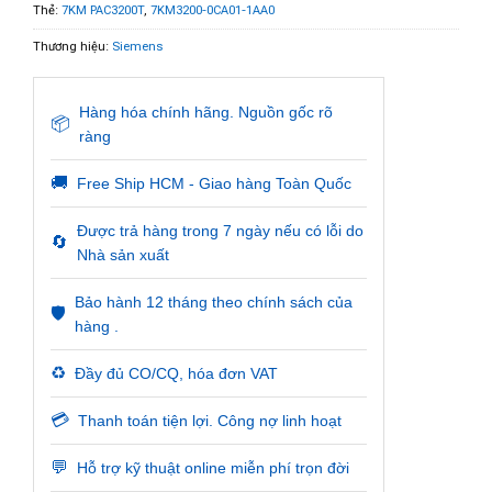
Thẻ:
7KM PAC3200T
,
7KM3200-0CA01-1AA0
Thương hiệu:
Siemens
Hàng hóa chính hãng. Nguồn gốc rõ
📦
ràng
🚚
Free Ship HCM - Giao hàng Toàn Quốc
Được trả hàng trong 7 ngày nếu có lỗi do
🔄
Nhà sản xuất
Bảo hành 12 tháng theo chính sách của
🛡️
hàng .
♻️
Đầy đủ CO/CQ, hóa đơn VAT
💳
Thanh toán tiện lợi. Công nợ linh hoạt
💬
Hỗ trợ kỹ thuật online miễn phí trọn đời