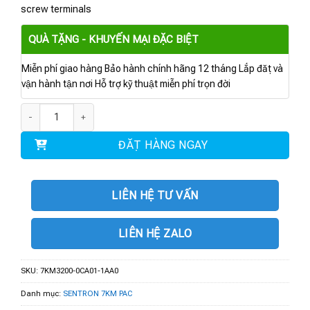
screw terminals
QUÀ TẶNG - KHUYẾN MẠI ĐẶC BIỆT
Miễn phí giao hàng Bảo hành chính hãng 12 tháng Lắp đặt và
vận hành tận nơi Hỗ trợ kỹ thuật miễn phí trọn đời
7KM3200-0CA01-1AA0 | 7KM PAC3200T số lượng
ĐẶT HÀNG NGAY
LIÊN HỆ TƯ VẤN
LIÊN HỆ ZALO
SKU:
7KM3200-0CA01-1AA0
Danh mục:
SENTRON 7KM PAC