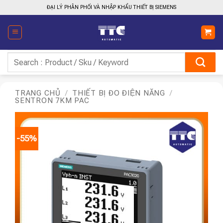
Bỏ
ĐẠI LÝ PHÂN PHỐI VÀ NHẬP KHẨU THIẾT BỊ SIEMENS
qua
nội
dung
Tìm
kiếm:
TRANG CHỦ
/
THIẾT BỊ ĐO ĐIỆN NĂNG
/
SENTRON 7KM PAC
-55%