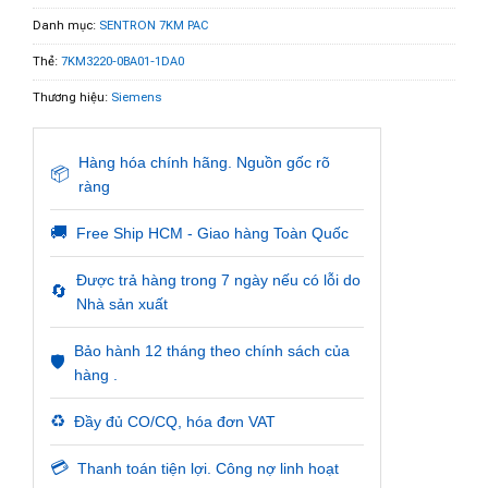
Danh mục:
SENTRON 7KM PAC
Thẻ:
7KM3220-0BA01-1DA0
Thương hiệu:
Siemens
Hàng hóa chính hãng. Nguồn gốc rõ
📦
ràng
🚚
Free Ship HCM - Giao hàng Toàn Quốc
Được trả hàng trong 7 ngày nếu có lỗi do
🔄
Nhà sản xuất
Bảo hành 12 tháng theo chính sách của
🛡️
hàng .
♻️
Đầy đủ CO/CQ, hóa đơn VAT
💳
Thanh toán tiện lợi. Công nợ linh hoạt