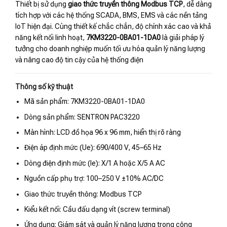
Thiết bị sử dụng
giao thức truyền thông Modbus TCP
, dễ dàng
tích hợp với các hệ thống SCADA, BMS, EMS và các nền tảng
IoT hiện đại. Cùng thiết kế chắc chắn, độ chính xác cao và khả
năng kết nối linh hoạt,
7KM3220-0BA01-1DA0
là giải pháp lý
tưởng cho doanh nghiệp muốn tối ưu hóa quản lý năng lượng
và nâng cao độ tin cậy của hệ thống điện
Thông số kỹ thuật
Mã sản phẩm: 7KM3220-0BA01-1DA0
Dòng sản phẩm: SENTRON PAC3220
Màn hình: LCD đồ họa 96 x 96 mm, hiển thị rõ ràng
Điện áp định mức (Ue): 690/400 V, 45–65 Hz
Dòng điện định mức (Ie): X/1 A hoặc X/5 A AC
Nguồn cấp phụ trợ: 100–250 V ±10% AC/DC
Giao thức truyền thông: Modbus TCP
Kiểu kết nối: Cầu đấu dạng vít (screw terminal)
Ứng dụng: Giám sát và quản lý năng lượng trong công