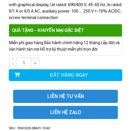
with graphical display, Ue rated: 690/400 V, 45-65 Hz, Ie rated:
X/1 A or X/5 A AC, auxiliary power: 100 … 250 V +-10% AC/DC,
screw terminal connection
QUÀ TẶNG - KHUYẾN MẠI ĐẶC BIỆT
Miễn phí giao hàng Bảo hành chính hãng 12 tháng Lắp đặt và
vận hành tận nơi Hỗ trợ kỹ thuật miễn phí trọn đời
7KM3220-0BA01-1DA0 | SENTRON PAC3220 số lượng
ĐẶT HÀNG NGAY
LIÊN HỆ TƯ VẤN
LIÊN HỆ ZALO
SKU:
7KM3220-0BA01-1DA0