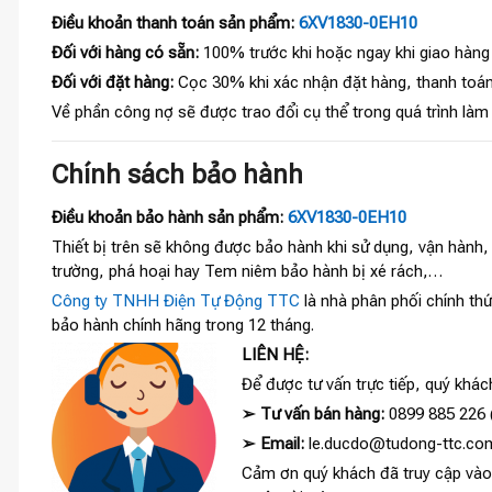
Điều khoản thanh toán sản phẩm:
6XV1830-0EH10
Đối với hàng có sẵn:
100% trước khi hoặc ngay khi giao hàng
Đối với đặt hàng:
Cọc 30% khi xác nhận đặt hàng, thanh toán
Về phần công nợ sẽ được trao đổi cụ thể trong quá trình làm
Chính sách bảo hành
Điều khoản bảo hành sản phẩm:
6XV1830-0EH10
Thiết bị trên sẽ không được bảo hành khi sử dụng, vận hành
trường, phá hoại hay Tem niêm bảo hành bị xé rách,…
Công ty TNHH Điện Tự Động TTC
là nhà phân phối chính thứ
bảo hành chính hãng trong 12 tháng.
LIÊN HỆ:
Để được tư vấn trực tiếp, quý khách
➢
Tư vấn bán hàng:
0899 885 226 (
➢
Email:
le.ducdo@tudong-ttc.co
Cảm ơn quý khách đã truy cập và