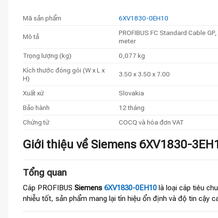
Mã sản phẩm
6XV1830-0EH10
PROFIBUS FC Standard Cable GP, bu
Mô tả
meter
Trọng lượng (kg)
0,077 kg
Kích thước đóng gói (W x L x
3.50 x 3.50 x 7.00
H)
Xuất xứ
Slovakia
Bảo hành
12 tháng
Chứng từ
COCQ và hóa đơn VAT
Giới thiệu về Siemens 6XV1830-3EH1
Tổng quan
Cáp PROFIBUS
Siemens
6XV1830-0EH10
là loại cáp tiêu ch
nhiễu tốt, sản phẩm mang lại tín hiệu ổn định và độ tin cậy 