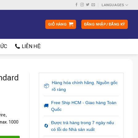
LANGUAGES
GIỎ HÀNG
ĐĂNG NHẬP / ĐĂNG KÝ
ỨC
LIÊN HỆ
ndard
Hàng hóa chính hãng. Nguồn gốc
📦
rõ ràng
Free Ship HCM - Giao hàng Toàn
🚚
Quốc
ire,
 max. 1000
Được trả hàng trong 7 ngày nếu
🔄
có lỗi do Nhà sản xuất