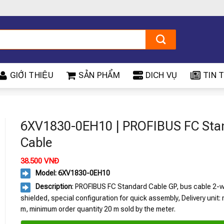
GIỚI THIỆU
SẢN PHẨM
DICH VỤ
TIN T
6XV1830-0EH10 | PROFIBUS FC Sta
Cable
38.500
VNĐ
Model: 6XV1830-0EH10
Description
: PROFIBUS FC Standard Cable GP, bus cable 2-w
shielded, special configuration for quick assembly, Delivery unit:
m, minimum order quantity 20 m sold by the meter.