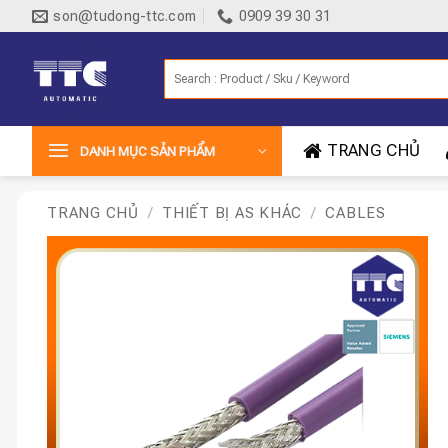
Bỏ
son@tudong-ttc.com
0909 39 30 31
qua
nội
Tìm
dung
kiếm:
TRANG CHỦ
DANH MỤC SẢN PHẨM
TRANG CHỦ
/
THIẾT BỊ AS KHÁC
/
CABLES