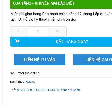
QUÀ TẶNG - KHUYẾN MẠI ĐẶC BIỆT
Miễn phí giao hàng Bảo hành chính hãng 12 tháng Lắp đặt và v
tận nơi Hỗ trợ kỹ thuật miễn phí trọn đời
6XV1830-0EH10 | PROFIBUS FC Standard Cable số lượng
ĐẶT HÀNG NGAY
LIÊN HỆ TƯ VẤN
LIÊN HỆ ZAL
SKU:
6XV1830-0EH10
Danh mục:
Cables
Thẻ:
6XV1830-0EH10
,
PROFIBUS FC Standard Cable