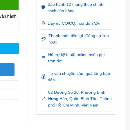
Bảo hành 12 tháng theo chính
🛡️
sách của hàng .
ận hành
♻️
Đầy đủ CO/CQ, hóa đơn VAT
Thanh toán tiện lợi. Công nợ linh
💳
hoạt
Hỗ trợ kỹ thuật online miễn phí
💬
trọn đời
O
Tư vấn chuyên sâu, quà tặng hấp
💰
dẫn
62 Đường Số 20, Phường Bình
📍
Hưng Hòa, Quận Bình Tân, Thành
phố Hồ Chí Minh, Việt Nam