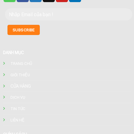
DANH MỤC
TRANG CHỦ
GIỚI THIỆU
CỬA HÀNG
DỊCH VỤ
TIN TỨC
LIÊN HỆ