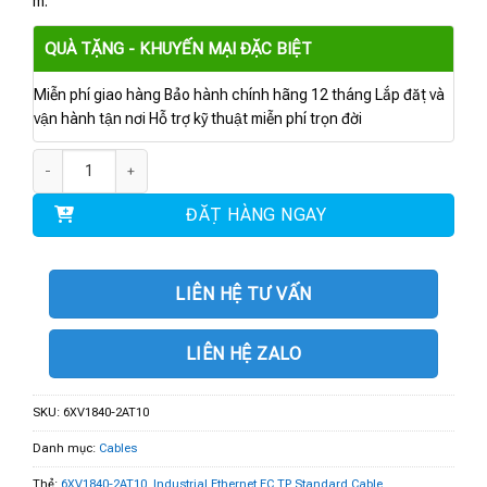
m.
QUÀ TẶNG - KHUYẾN MẠI ĐẶC BIỆT
Miễn phí giao hàng Bảo hành chính hãng 12 tháng Lắp đặt và
vận hành tận nơi Hỗ trợ kỹ thuật miễn phí trọn đời
6XV1840-2AT10 | Industrial Ethernet FC TP Standard Cable số lượng
ĐẶT HÀNG NGAY
LIÊN HỆ TƯ VẤN
LIÊN HỆ ZALO
SKU:
6XV1840-2AT10
Danh mục:
Cables
Thẻ:
6XV1840-2AT10
,
Industrial Ethernet FC TP Standard Cable