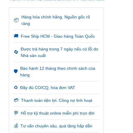
Hàng hóa chính hãng. Nguồn gốc rõ
📦
ràng
🚚
Free Ship HCM - Giao hàng Toàn Quốc
Được trả hàng trong 7 ngày nếu có lỗi do
🔄
Nhà sản xuất
Bảo hành 12 tháng theo chính sách của
🛡️
hàng .
♻️
Đầy đủ CO/CQ, hóa đơn VAT
💳
Thanh toán tiện lợi. Công nợ linh hoạt
💬
Hỗ trợ kỹ thuật online miễn phí trọn đời
💰
Tư vấn chuyên sâu, quà tặng hấp dẫn