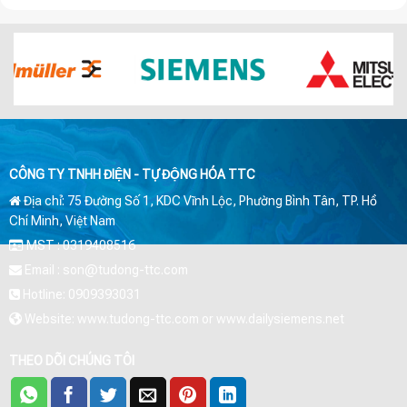
CÔNG TY TNHH ĐIỆN - TỰ ĐỘNG HÓA TTC
Địa chỉ: 75 Đường Số 1, KDC Vĩnh Lộc, Phường Bình Tân, TP. Hồ
Chí Minh, Việt Nam
MST : 0319408516
Email : son@tudong-ttc.com
Hotline: 0909393031
Website: www.tudong-ttc.com or www.dailysiemens.net
THEO DÕI CHÚNG TÔI