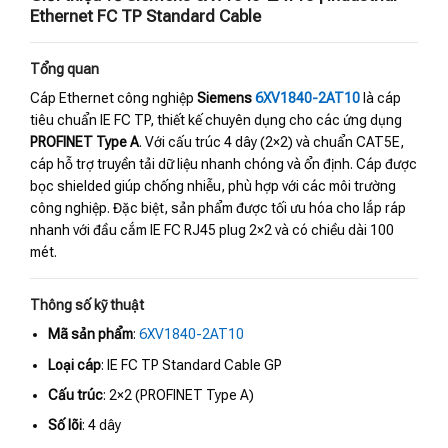
Ethernet FC TP Standard Cable
Tổng quan
Cáp Ethernet công nghiệp
Siemens
6XV1840-2AT10
là cáp
tiêu chuẩn IE FC TP, thiết kế chuyên dụng cho các ứng dụng
PROFINET Type A
. Với cấu trúc 4 dây (2×2) và chuẩn CAT5E,
cáp hỗ trợ truyền tải dữ liệu nhanh chóng và ổn định. Cáp được
bọc shielded giúp chống nhiễu, phù hợp với các môi trường
công nghiệp. Đặc biệt, sản phẩm được tối ưu hóa cho lắp ráp
nhanh với đầu cắm IE FC RJ45 plug 2×2 và có chiều dài 100
mét.
Thông số kỹ thuật
Mã sản phẩm
:
6XV1840-2AT10
Loại cáp
: IE FC TP Standard Cable GP
Cấu trúc
: 2×2 (PROFINET Type A)
Số lõi
: 4 dây