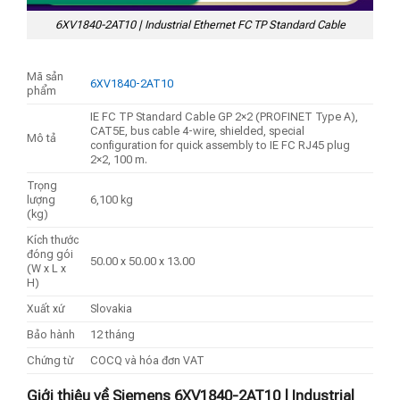
6XV1840-2AT10 | Industrial Ethernet FC TP Standard Cable
Mã sản
6XV1840-2AT10
phẩm
IE FC TP Standard Cable GP 2×2 (PROFINET Type A),
CAT5E, bus cable 4-wire, shielded, special
Mô tả
configuration for quick assembly to IE FC RJ45 plug
2×2, 100 m.
Trọng
lượng
6,100 kg
(kg)
Kích thước
đóng gói
50.00 x 50.00 x 13.00
(W x L x
H)
Xuất xứ
Slovakia
Bảo hành
12 tháng
Chứng từ
COCQ và hóa đơn VAT
Giới thiệu về Siemens 6XV1840-2AT10 | Industrial