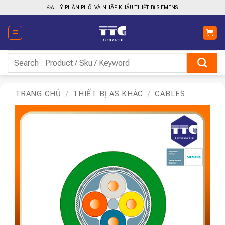
Bỏ
ĐẠI LÝ PHÂN PHỐI VÀ NHẬP KHẨU THIẾT BỊ SIEMENS
qua
nội
dung
Tìm
kiếm:
TRANG CHỦ
/
THIẾT BỊ AS KHÁC
/
CABLES