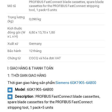
PROFIBUS FastConnect blade cassettes, spare blade
Mô tả
cassettes for the PROFIBUS FastConnect stripping
tool, 1 pack=5 units
Trọng lượng
0,090 kg
(kg)
Kích thước
đóng gói (W
6,80 x 13,70 x 1,80
x L x H)
Xuất xứ
Germany
Bảo hành
12 tháng
Chứng từ
COCQ và hóa đơn VAT
I: GIAO HÀNG & THANH TOÁN
1: THỜI GIAN GIAO HÀNG
Thời gian giao hàng sản phẩm:
Siemens 6GK1905-6AB00
Model
: 6GK1905-6AB00
Description
: PROFIBUS FastConnect blade cassettes,
spare blade cassettes for the PROFIBUS FastConnect
stripping tool, 1 pack=5 units