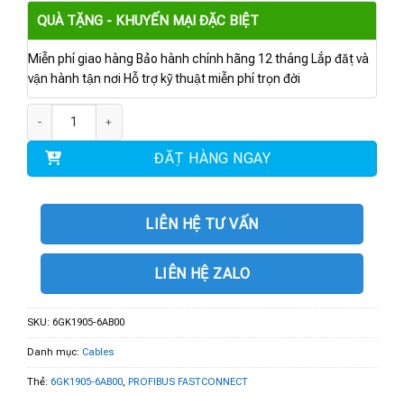
QUÀ TẶNG - KHUYẾN MẠI ĐẶC BIỆT
Miễn phí giao hàng Bảo hành chính hãng 12 tháng Lắp đặt và
vận hành tận nơi Hỗ trợ kỹ thuật miễn phí trọn đời
6GK1905-6AB00 | PROFIBUS FASTCONNECT số lượng
ĐẶT HÀNG NGAY
LIÊN HỆ TƯ VẤN
LIÊN HỆ ZALO
SKU:
6GK1905-6AB00
Danh mục:
Cables
Thẻ:
6GK1905-6AB00
,
PROFIBUS FASTCONNECT