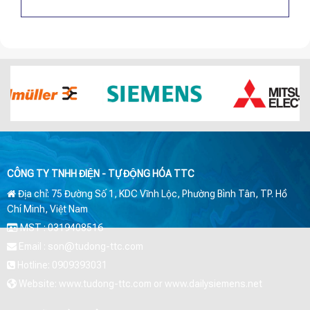
CÔNG TY TNHH ĐIỆN - TỰ ĐỘNG HÓA TTC
Địa chỉ: 75 Đường Số 1, KDC Vĩnh Lộc, Phường Bình Tân, TP. Hồ
Chí Minh, Việt Nam
MST : 0319408516
Email : son@tudong-ttc.com
Hotline: 0909393031
Website: www.tudong-ttc.com or www.dailysiemens.net