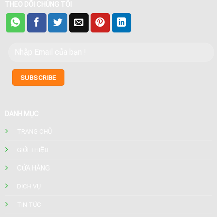
THEO DÕI CHÚNG TÔI
DANH MỤC
TRANG CHỦ
GIỚI THIỆU
CỬA HÀNG
DỊCH VỤ
TIN TỨC