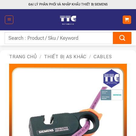
Bỏ
ĐẠI LÝ PHÂN PHỐI VÀ NHẬP KHẨU THIẾT BỊ SIEMENS
qua
nội
dung
Tìm
kiếm:
TRANG CHỦ
/
THIẾT BỊ AS KHÁC
/
CABLES