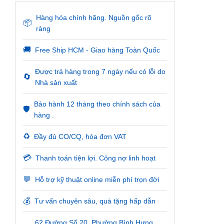
Hàng hóa chính hãng. Nguồn gốc rõ
📦
ràng
🚚
Free Ship HCM - Giao hàng Toàn Quốc
Được trả hàng trong 7 ngày nếu có lỗi do
🔄
Nhà sản xuất
Bảo hành 12 tháng theo chính sách của
🛡️
hàng .
♻️
Đầy đủ CO/CQ, hóa đơn VAT
💳
Thanh toán tiện lợi. Công nợ linh hoạt
💬
Hỗ trợ kỹ thuật online miễn phí trọn đời
💰
Tư vấn chuyên sâu, quà tặng hấp dẫn
62 Đường Số 20, Phường Bình Hưng