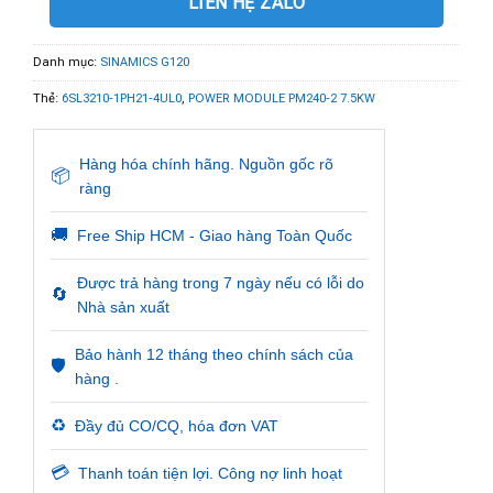
LIÊN HỆ ZALO
Danh mục:
SINAMICS G120
Thẻ:
6SL3210-1PH21-4UL0
,
POWER MODULE PM240-2 7.5KW
Hàng hóa chính hãng. Nguồn gốc rõ
📦
ràng
🚚
Free Ship HCM - Giao hàng Toàn Quốc
Được trả hàng trong 7 ngày nếu có lỗi do
🔄
Nhà sản xuất
Bảo hành 12 tháng theo chính sách của
🛡️
hàng .
♻️
Đầy đủ CO/CQ, hóa đơn VAT
💳
Thanh toán tiện lợi. Công nợ linh hoạt