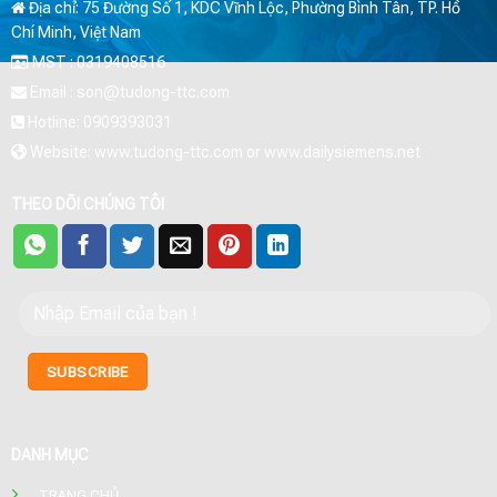
Địa chỉ: 75 Đường Số 1, KDC Vĩnh Lộc, Phường Bình Tân, TP. Hồ
Chí Minh, Việt Nam
MST : 0319408516
Email : son@tudong-ttc.com
Hotline: 0909393031
Website: www.tudong-ttc.com or www.dailysiemens.net
THEO DÕI CHÚNG TÔI
DANH MỤC
TRANG CHỦ