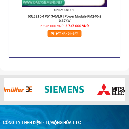
SINAMICS G120
PM240-2
6SL3210-1PB13-0AL0 | Power Module PM240-2
0.37kW
Giá
Giá
6.246.000
VNĐ
3.747.000
VNĐ
gốc
hiện
là:
tại
ĐẶT HÀNG NGAY
6.246.000 VNĐ.
là:
3.747.000 VNĐ.
CÔNG TY TNHH ĐIỆN - TỰ ĐỘNG HÓA TTC