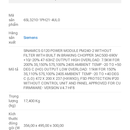
Mã
sản
6SL3210-1PH21-4UL0
phẩm
Hãng
sản
Siemens
xuất
SINAMICS G120 POWER MODULE PM240-2 WITHOUT
FILTER WITH BUILT IN BRAKING CHOPPER 3AC500-690V
+10/-20% 47-63HZ OUTPUT HIGH OVERLOAD: 7.5KW FOR
200% 3S,150% 57S,100% 240S AMBIENT TEMP -20 TO +50
Mô tả
DEG C (HO) OUTPUT LOW OVERLOAD: 11kW FOR 150%
3S,110% 57S,100% 240S AMBIENT TEMP -20 TO +40 DEG
C (LO) 472 X 200 X 237 (HXWXD), FSD PROTECTION IP20
WITHOUT CONTROL UNIT AND PANEL APPROVED FOR CU
FIRMWARE- VERSION V4.7 HF8
Trọng
lượng
17,400 Kg
(kg)
Kích
thước
đóng
356,00 x 495,00 x 300,00
gói (W