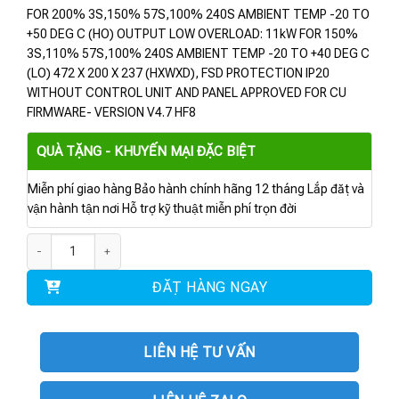
FOR 200% 3S,150% 57S,100% 240S AMBIENT TEMP -20 TO
+50 DEG C (HO) OUTPUT LOW OVERLOAD: 11kW FOR 150%
3S,110% 57S,100% 240S AMBIENT TEMP -20 TO +40 DEG C
(LO) 472 X 200 X 237 (HXWXD), FSD PROTECTION IP20
WITHOUT CONTROL UNIT AND PANEL APPROVED FOR CU
FIRMWARE- VERSION V4.7 HF8
QUÀ TẶNG - KHUYẾN MẠI ĐẶC BIỆT
Miễn phí giao hàng Bảo hành chính hãng 12 tháng Lắp đặt và
vận hành tận nơi Hỗ trợ kỹ thuật miễn phí trọn đời
6SL3210-1PH21-4UL0 | POWER MODULE PM240-2 7.5KW số lượng
ĐẶT HÀNG NGAY
LIÊN HỆ TƯ VẤN