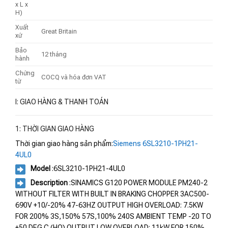
x L x
H)
Xuất
Great Britain
xứ
Bảo
12 tháng
hành
Chứng
COCQ và hóa đơn VAT
từ
I: GIAO HÀNG & THANH TOÁN
1: THỜI GIAN GIAO HÀNG
Thời gian giao hàng sản phẩm:
Siemens 6SL3210-1PH21-
4UL0
Model
:6SL3210-1PH21-4UL0
Description
:SINAMICS G120 POWER MODULE PM240-2
WITHOUT FILTER WITH BUILT IN BRAKING CHOPPER 3AC500-
690V +10/-20% 47-63HZ OUTPUT HIGH OVERLOAD: 7.5KW
FOR 200% 3S,150% 57S,100% 240S AMBIENT TEMP -20 TO
+50 DEG C (HO) OUTPUT LOW OVERLOAD: 11kW FOR 150%