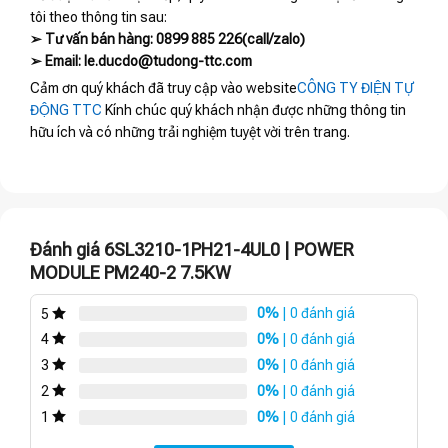
tôi theo thông tin sau:
➢ Tư vấn bán hàng: 0899 885 226(call/zalo)
➢ Email: le.ducdo@tudong-ttc.com
Cảm ơn quý khách đã truy cập vào website
CÔNG TY ĐIỆN TỰ
ĐỘNG TTC
Kính chúc quý khách nhận được những thông tin
hữu ích và có những trải nghiệm tuyệt vời trên trang.
Đánh giá 6SL3210-1PH21-4UL0 | POWER
MODULE PM240-2 7.5KW
0%
| 0 đánh giá
5
0%
| 0 đánh giá
4
0%
| 0 đánh giá
3
0%
| 0 đánh giá
2
0%
| 0 đánh giá
1