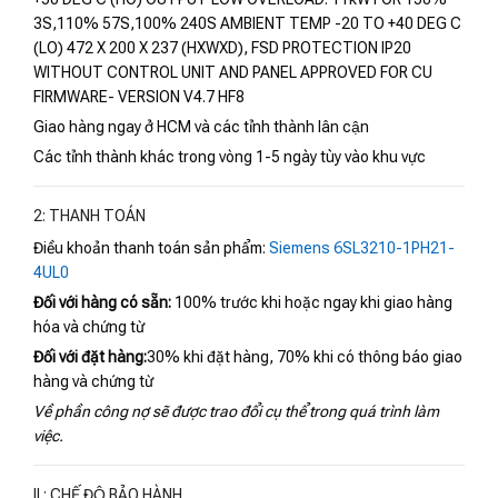
3S,110% 57S,100% 240S AMBIENT TEMP -20 TO +40 DEG C
(LO) 472 X 200 X 237 (HXWXD), FSD PROTECTION IP20
WITHOUT CONTROL UNIT AND PANEL APPROVED FOR CU
FIRMWARE- VERSION V4.7 HF8
Giao hàng ngay ở HCM và các tỉnh thành lân cận
Các tỉnh thành khác trong vòng 1-5 ngày tùy vào khu vực
2: THANH TOÁN
Điều khoản thanh toán sản phẩm:
Siemens 6SL3210-1PH21-
4UL0
Đối với hàng có sẵn:
100% trước khi hoặc ngay khi giao hàng
hóa và chứng từ
Đối với đặt hàng:
30% khi đặt hàng, 70% khi có thông báo giao
hàng và chứng từ
Về phần công nợ sẽ được trao đổi cụ thể trong quá trình làm
việc.
II : CHẾ ĐỘ BẢO HÀNH