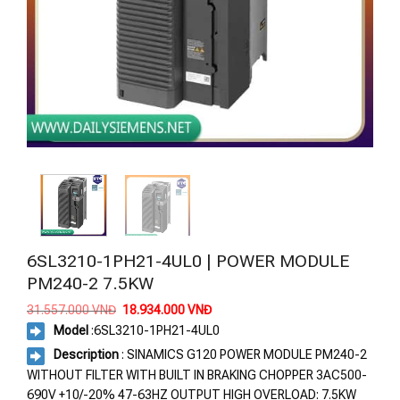
6SL3210-1PH21-4UL0 | POWER MODULE
PM240-2 7.5KW
Giá
Giá
31.557.000
VNĐ
18.934.000
VNĐ
gốc
hiện
Model
:
6SL3210-1PH21-4UL0
là:
tại
31.557.000 VNĐ.
là:
Description
: SINAMICS G120 POWER MODULE PM240-2
18.934.000 VNĐ.
WITHOUT FILTER WITH BUILT IN BRAKING CHOPPER 3AC500-
690V +10/-20% 47-63HZ OUTPUT HIGH OVERLOAD: 7.5KW