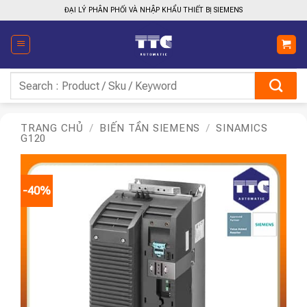
Bỏ
ĐẠI LÝ PHÂN PHỐI VÀ NHẬP KHẨU THIẾT BỊ SIEMENS
qua
nội
dung
Tìm
kiếm:
TRANG CHỦ
/
BIẾN TẦN SIEMENS
/
SINAMICS
G120
-40%