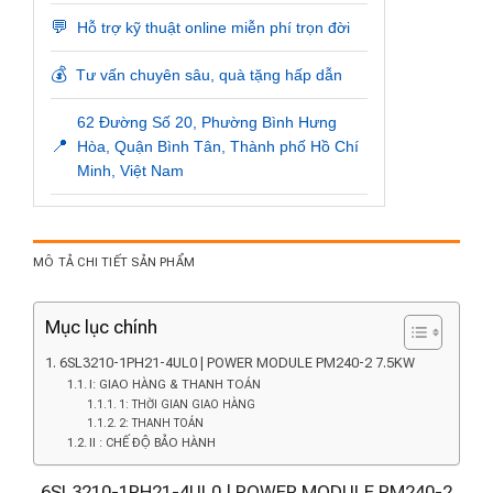
💬
Hỗ trợ kỹ thuật online miễn phí trọn đời
💰
Tư vấn chuyên sâu, quà tặng hấp dẫn
62 Đường Số 20, Phường Bình Hưng
📍
Hòa, Quận Bình Tân, Thành phố Hồ Chí
Minh, Việt Nam
MÔ TẢ CHI TIẾT SẢN PHẨM
Mục lục chính
6SL3210-1PH21-4UL0 | POWER MODULE PM240-2 7.5KW
I: GIAO HÀNG & THANH TOÁN
1: THỜI GIAN GIAO HÀNG
2: THANH TOÁN
II : CHẾ ĐỘ BẢO HÀNH
6SL3210-1PH21-4UL0 | POWER MODULE PM240-2