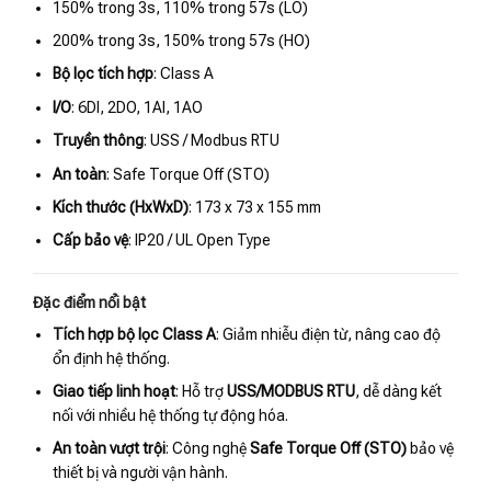
150% trong 3s, 110% trong 57s (LO)
200% trong 3s, 150% trong 57s (HO)
Bộ lọc tích hợp
: Class A
I/O
: 6DI, 2DO, 1AI, 1AO
Truyền thông
: USS / Modbus RTU
An toàn
: Safe Torque Off (STO)
Kích thước (HxWxD)
: 173 x 73 x 155 mm
Cấp bảo vệ
: IP20 / UL Open Type
Đặc điểm nổi bật
Tích hợp bộ lọc Class A
: Giảm nhiễu điện từ, nâng cao độ
ổn định hệ thống.
Giao tiếp linh hoạt
: Hỗ trợ
USS/MODBUS RTU
, dễ dàng kết
nối với nhiều hệ thống tự động hóa.
An toàn vượt trội
: Công nghệ
Safe Torque Off (STO)
bảo vệ
thiết bị và người vận hành.