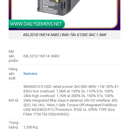
6SL3210-1KE14-3AB2 | Biến Tần G120C 3AC 1.5kW
Mã
sản
6SL3210-1KE14-3AB2
phẩm
Hãng
sản
Siemens
xuất
SINAMICS G120C rated power 3AC380-480V +10/-20% 47-
63Hz low overload: 1,5kW at 150% 3s, 110% 57s, 100%
240s high overload: 1,1kW at 200% 3s, 150% 57s, 100%
Mô tả
240s integrated filter class A external 24V I/O interface: 6DI,
2DO,1AI,1AO, 1Mot_t Safe Torque Off integrated Fieldbus:
USS/ MODBUS RTU Protection: IP20/ UL OPEN TYPE Size:
FSAA 173X73X155(HXWXD)
Trọng
lượng
1,300 Kg