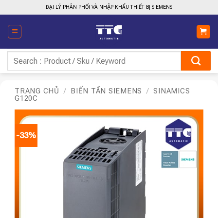
Bỏ
ĐẠI LÝ PHÂN PHỐI VÀ NHẬP KHẨU THIẾT BỊ SIEMENS
qua
nội
dung
Tìm
kiếm:
TRANG CHỦ
/
BIẾN TẦN SIEMENS
/
SINAMICS
G120C
-33%