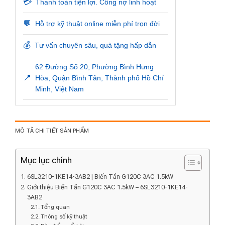
💳
Thanh toán tiện lợi. Công nợ linh hoạt
💬
Hỗ trợ kỹ thuật online miễn phí trọn đời
💰
Tư vấn chuyên sâu, quà tặng hấp dẫn
62 Đường Số 20, Phường Bình Hưng
📍
Hòa, Quận Bình Tân, Thành phố Hồ Chí
Minh, Việt Nam
MÔ TẢ CHI TIẾT SẢN PHẨM
Mục lục chính
6SL3210-1KE14-3AB2 | Biến Tần G120C 3AC 1.5kW
Giới thiệu Biến Tần G120C 3AC 1.5kW – 6SL3210-1KE14-
3AB2
Tổng quan
Thông số kỹ thuật