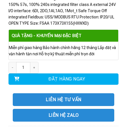
150% 57s, 100% 240s integrated filter class A external 24V
I/O interface: 6DI, 2DO,1AI,1AO, 1Mot_t Safe Torque Off
integrated Fieldbus: USS/ MODBUS RTU Protection: IP20/ UL
OPEN TYPE Size: FSAA 173X73X155(HXWXD)
QUÀ TẶNG - KHUYẾN MẠI ĐẶC BIỆT
Miễn phí giao hàng Bảo hành chính hãng 12 tháng Lắp đặt và
vận hành tận nơi Hỗ trợ kỹ thuật miễn phí trọn đời
6SL3210-1KE14-3AB2 | Biến tần G120C 3AC 1.5kW số lượng
ĐẶT HÀNG NGAY
LIÊN HỆ TƯ VẤN
LIÊN HỆ ZALO