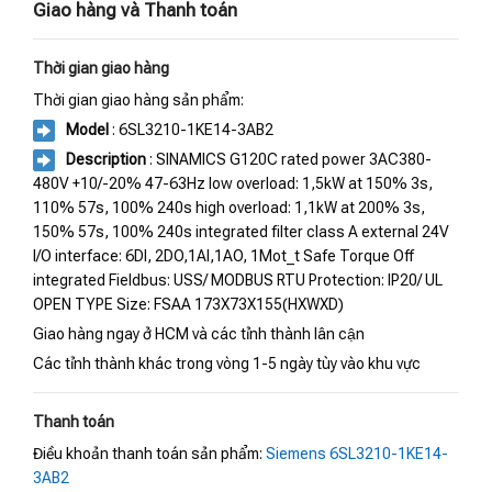
Giao hàng và Thanh toán
Thời gian giao hàng
Thời gian giao hàng sản phẩm:
Model
: 6SL3210-1KE14-3AB2
Description
: SINAMICS G120C rated power 3AC380-
480V +10/-20% 47-63Hz low overload: 1,5kW at 150% 3s,
110% 57s, 100% 240s high overload: 1,1kW at 200% 3s,
150% 57s, 100% 240s integrated filter class A external 24V
I/O interface: 6DI, 2DO,1AI,1AO, 1Mot_t Safe Torque Off
integrated Fieldbus: USS/ MODBUS RTU Protection: IP20/ UL
OPEN TYPE Size: FSAA 173X73X155(HXWXD)
Giao hàng ngay ở HCM và các tỉnh thành lân cận
Các tỉnh thành khác trong vòng 1-5 ngày tùy vào khu vực
Thanh toán
Điều khoản thanh toán sản phẩm:
Siemens 6SL3210-1KE14-
3AB2