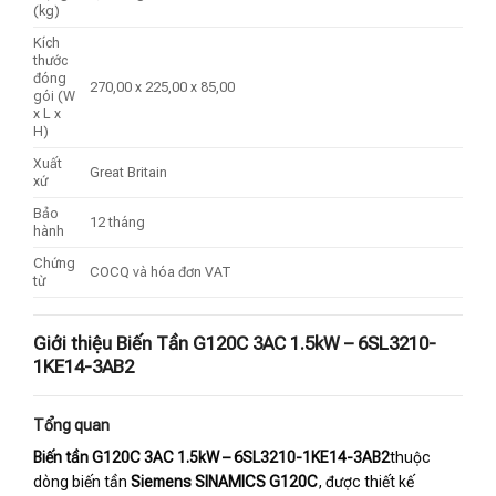
(kg)
Kích
thước
đóng
270,00 x 225,00 x 85,00
gói (W
x L x
H)
Xuất
Great Britain
xứ
Bảo
12 tháng
hành
Chứng
COCQ và hóa đơn VAT
từ
Giới thiệu Biến Tần G120C 3AC 1.5kW – 6SL3210-
1KE14-3AB2
Tổng quan
Biến tần G120C 3AC 1.5kW – 6SL3210-1KE14-3AB2
thuộc
dòng biến tần
Siemens SINAMICS G120C
, được thiết kế