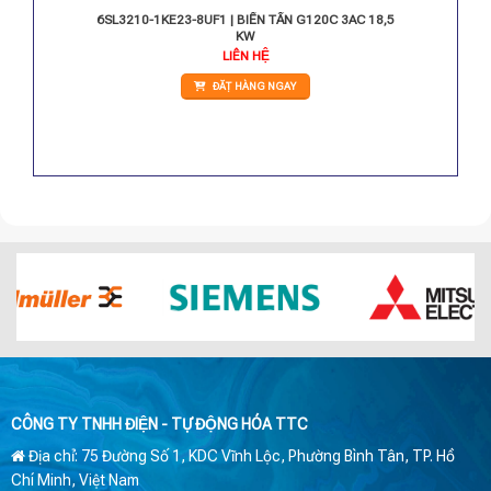
 3AC 30
6SL3210-1KE23-8UF1 | BIẾN TẦN G120C 3AC 18,5
KW
Giá
LIÊN HỆ
hiện
tại
ĐẶT HÀNG NGAY
.
là:
33.050.000 VNĐ.
CÔNG TY TNHH ĐIỆN - TỰ ĐỘNG HÓA TTC
Địa chỉ: 75 Đường Số 1, KDC Vĩnh Lộc, Phường Bình Tân, TP. Hồ
Chí Minh, Việt Nam