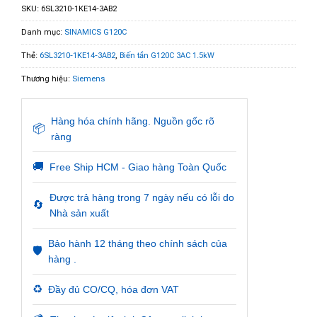
SKU:
6SL3210-1KE14-3AB2
Danh mục:
SINAMICS G120C
Thẻ:
6SL3210-1KE14-3AB2
,
Biến tần G120C 3AC 1.5kW
Thương hiệu:
Siemens
Hàng hóa chính hãng. Nguồn gốc rõ
📦
ràng
🚚
Free Ship HCM - Giao hàng Toàn Quốc
Được trả hàng trong 7 ngày nếu có lỗi do
🔄
Nhà sản xuất
Bảo hành 12 tháng theo chính sách của
🛡️
hàng .
♻️
Đầy đủ CO/CQ, hóa đơn VAT