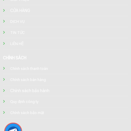
CỬA HÀNG
DỊCH VỤ
TIN TỨC
LIÊN HỆ
CHÍNH SÁCH
Chính sách thanh toán
Chính sách bán hàng
Chính sách bảo hành
Quy định công ty
Chính sách bảo mật