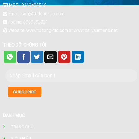
MST : 0319408516
Email : son@tudong-ttc.com
Hotline: 0909393031
Website: www.tudong-ttc.com or www.dailysiemens.net
THEO DÕI CHÚNG TÔI
DANH MỤC
TRANG CHỦ
GIỚI THIỆU