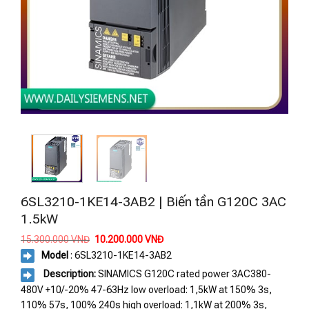
6SL3210-1KE14-3AB2 | Biến tần G120C 3AC
1.5kW
Giá
Giá
15.300.000
VNĐ
10.200.000
VNĐ
gốc
hiện
Model
: 6SL3210-1KE14-3AB2
là:
tại
15.300.000 VNĐ.
là:
Description:
SINAMICS G120C rated power 3AC380-
10.200.000 VNĐ.
480V +10/-20% 47-63Hz low overload: 1,5kW at 150% 3s,
110% 57s, 100% 240s high overload: 1,1kW at 200% 3s,