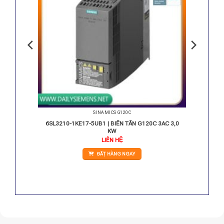
SINAMICS G120C
 3AC 15
6SL3210-1KE17-5UB1 | BIẾN TẦN G120C 3AC 3,0
KW
Giá
LIÊN HỆ
hiện
tại
ĐẶT HÀNG NGAY
.
là:
20.050.000 VNĐ.