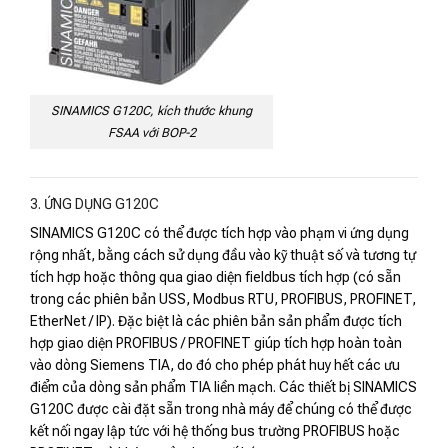
SINAMICS G120C, kích thước khung
FSAA với BOP-2
3. ỨNG DỤNG G120C
SINAMICS G120C có thể được tích hợp vào phạm vi ứng dụng
rộng nhất, bằng cách sử dụng đầu vào kỹ thuật số và tương tự
tích hợp hoặc thông qua giao diện fieldbus tích hợp (có sẵn
trong các phiên bản USS, Modbus RTU, PROFIBUS, PROFINET,
EtherNet / IP). Đặc biệt là các phiên bản sản phẩm được tích
hợp giao diện PROFIBUS / PROFINET giúp tích hợp hoàn toàn
vào dòng Siemens TIA, do đó cho phép phát huy hết các ưu
điểm của dòng sản phẩm TIA liền mạch. Các thiết bị SINAMICS
G120C được cài đặt sẵn trong nhà máy để chúng có thể được
kết nối ngay lập tức với hệ thống bus trường PROFIBUS hoặc