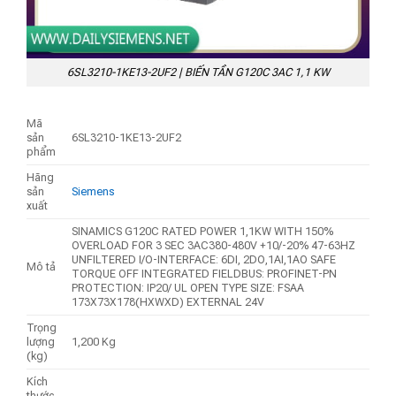
6SL3210-1KE13-2UF2 | BIẾN TẦN G120C 3AC 1,1 KW
Mã
sản
6SL3210-1KE13-2UF2
phẩm
Hãng
sản
Siemens
xuất
SINAMICS G120C RATED POWER 1,1KW WITH 150%
OVERLOAD FOR 3 SEC 3AC380-480V +10/-20% 47-63HZ
UNFILTERED I/O-INTERFACE: 6DI, 2DO,1AI,1AO SAFE
Mô tả
TORQUE OFF INTEGRATED FIELDBUS: PROFINET-PN
PROTECTION: IP20/ UL OPEN TYPE SIZE: FSAA
173X73X178(HXWXD) EXTERNAL 24V
Trọng
lượng
1,200 Kg
(kg)
Kích
thước