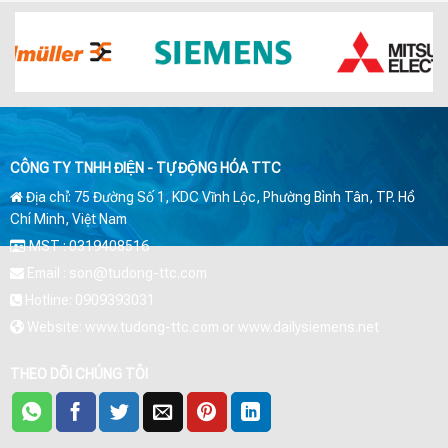
CÔNG TY TNHH ĐIỆN - TỰ ĐỘNG HÓA TTC
Địa chỉ: 75 Đường Số 1, KDC Vĩnh Lộc, Phường Bình Tân, TP. Hồ
Chí Minh, Việt Nam
MST : 0319408516
Email : son@tudong-ttc.com
Hotline: 0909393031
Website: www.tudong-ttc.com or www.dailysiemens.net
THEO DÕI CHÚNG TÔI