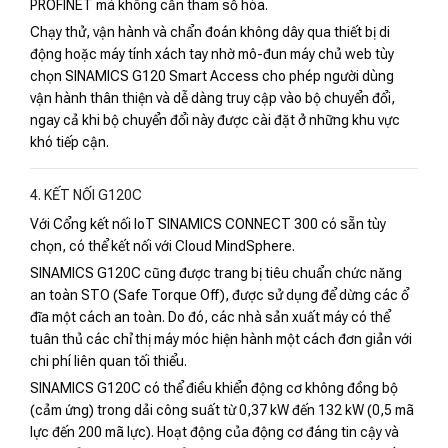
PROFINET mà không cần tham số hóa.
Chạy thử, vận hành và chẩn đoán không dây qua thiết bị di
động hoặc máy tính xách tay nhờ mô-đun máy chủ web tùy
chọn SINAMICS G120 Smart Access cho phép người dùng
vận hành thân thiện và dễ dàng truy cập vào bộ chuyển đổi,
ngay cả khi bộ chuyển đổi này được cài đặt ở những khu vực
khó tiếp cận.
4. KẾT NỐI G120C
Với Cổng kết nối IoT SINAMICS CONNECT 300 có sẵn tùy
chọn, có thể kết nối với Cloud MindSphere.
SINAMICS G120C cũng được trang bị tiêu chuẩn chức năng
an toàn STO (Safe Torque Off), được sử dụng để dừng các ổ
đĩa một cách an toàn. Do đó, các nhà sản xuất máy có thể
tuân thủ các chỉ thị máy móc hiện hành một cách đơn giản với
chi phí liên quan tối thiểu.
SINAMICS G120C có thể điều khiển động cơ không đồng bộ
(cảm ứng) trong dải công suất từ ​​0,37 kW đến 132 kW (0,5 mã
lực đến 200 mã lực). Hoạt động của động cơ đáng tin cậy và