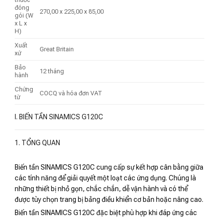
đóng
270,00 x 225,00 x 85,00
gói (W
x L x
H)
Xuất
Great Britain
xứ
Bảo
12 tháng
hành
Chứng
COCQ và hóa đơn VAT
từ
I. BIẾN TẦN SINAMICS G120C
1. TỔNG QUAN
Biến tần SINAMICS G120C cung cấp sự kết hợp cân bằng giữa
các tính năng để giải quyết một loạt các ứng dụng. Chúng là
những thiết bị nhỏ gọn, chắc chắn, dễ vận hành và có thể
được tùy chọn trang bị bảng điều khiển cơ bản hoặc nâng cao.
Biến tần SINAMICS G120C đặc biệt phù hợp khi đáp ứng các