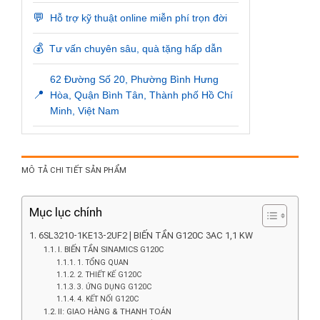
💬
Hỗ trợ kỹ thuật online miễn phí trọn đời
💰
Tư vấn chuyên sâu, quà tặng hấp dẫn
62 Đường Số 20, Phường Bình Hưng
📍
Hòa, Quận Bình Tân, Thành phố Hồ Chí
Minh, Việt Nam
MÔ TẢ CHI TIẾT SẢN PHẨM
Mục lục chính
6SL3210-1KE13-2UF2 | BIẾN TẦN G120C 3AC 1,1 KW
I. BIẾN TẦN SINAMICS G120C
1. TỔNG QUAN
2. THIẾT KẾ G120C
3. ỨNG DỤNG G120C
4. KẾT NỐI G120C
II: GIAO HÀNG & THANH TOÁN