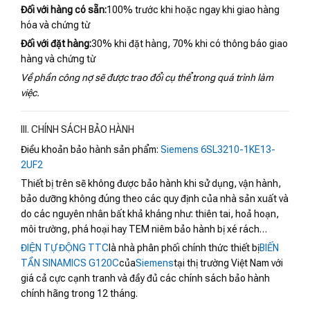
Đối với hàng có sẵn:
100% trước khi hoặc ngay khi giao hàng
hóa và chứng từ
Đối với đặt hàng:
30% khi đặt hàng, 70% khi có thông báo giao
hàng và chứng từ
Về phần công nợ sẽ được trao đổi cụ thể trong quá trình làm
việc.
III. CHÍNH SÁCH BẢO HÀNH
Điều khoản bảo hành sản phẩm:
Siemens 6SL3210-1KE13-
2UF2
Thiết bị trên sẽ không được bảo hành khi sử dụng, vận hành,
bảo dưỡng không đúng theo các quy định của nhà sản xuất và
do các nguyên nhân bất khả kháng như: thiên tai, hoả hoạn,
môi trường, phá hoại hay TEM niêm bảo hành bị xé rách…
ĐIỆN TỰ ĐỘNG TTC
là nhà phân phối chính thức thiết bị
BIẾN
TẦN SINAMICS G120C
của
Siemens
tại thị trường Việt Nam với
giá cả cực cạnh tranh và đầy đủ các chính sách bảo hành
chính hãng trong 12 tháng.