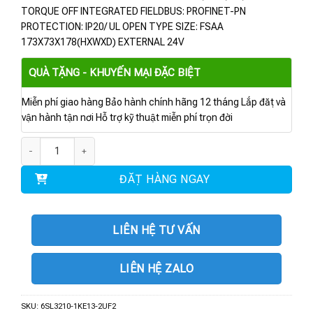
TORQUE OFF INTEGRATED FIELDBUS: PROFINET-PN
PROTECTION: IP20/ UL OPEN TYPE SIZE: FSAA
173X73X178(HXWXD) EXTERNAL 24V
QUÀ TẶNG - KHUYẾN MẠI ĐẶC BIỆT
Miễn phí giao hàng Bảo hành chính hãng 12 tháng Lắp đặt và
vận hành tận nơi Hỗ trợ kỹ thuật miễn phí trọn đời
6SL3210-1KE13-2UF2 | BIẾN TẦN G120C 3AC 1,1 KW số lượng
ĐẶT HÀNG NGAY
LIÊN HỆ TƯ VẤN
LIÊN HỆ ZALO
SKU:
6SL3210-1KE13-2UF2