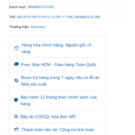
Danh mục:
SINAMICS G120C
Thẻ:
6SL3210-1KE13-2UF2
,
G120C 1.1 KW
,
SINAMICS G120C
Thương hiệu:
Siemens
Hàng hóa chính hãng. Nguồn gốc rõ
📦
ràng
🚚
Free Ship HCM - Giao hàng Toàn Quốc
Được trả hàng trong 7 ngày nếu có lỗi do
🔄
Nhà sản xuất
Bảo hành 12 tháng theo chính sách của
🛡️
hàng .
♻️
Đầy đủ CO/CQ, hóa đơn VAT
💳
Thanh toán tiện lợi. Công nợ linh hoạt