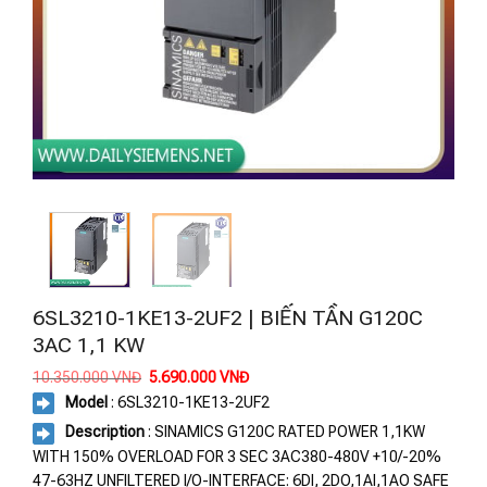
6SL3210-1KE13-2UF2 | BIẾN TẦN G120C
3AC 1,1 KW
Giá
Giá
10.350.000
VNĐ
5.690.000
VNĐ
gốc
hiện
Model
: 6SL3210-1KE13-2UF2
là:
tại
10.350.000 VNĐ.
là:
Description
: SINAMICS G120C RATED POWER 1,1KW
5.690.000 VNĐ.
WITH 150% OVERLOAD FOR 3 SEC 3AC380-480V +10/-20%
47-63HZ UNFILTERED I/O-INTERFACE: 6DI, 2DO,1AI,1AO SAFE