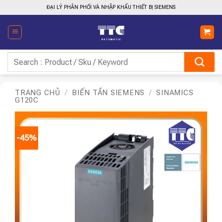
Bỏ
ĐẠI LÝ PHÂN PHỐI VÀ NHẬP KHẨU THIẾT BỊ SIEMENS
qua
nội
dung
Tìm
kiếm:
TRANG CHỦ
/
BIẾN TẦN SIEMENS
/
SINAMICS
G120C
-45%