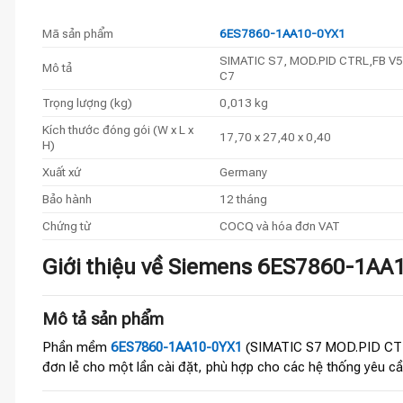
Mã sản phẩm
6ES7860-1AA10-0YX1
SIMATIC S7, MOD.PID CTRL,FB V5.1
Mô tả
C7
Trọng lượng (kg)
0,013 kg
Kích thước đóng gói (W x L x
17,70 x 27,40 x 0,40
H)
Xuất xứ
Germany
Bảo hành
12 tháng
Chứng từ
COCQ và hóa đơn VAT
Giới thiệu về Siemens 6ES7860-1AA
Mô tả sản phẩm
Phần mềm
6ES7860-1AA10-0YX1
(SIMATIC S7 MOD.PID CTRL,
đơn lẻ cho một lần cài đặt, phù hợp cho các hệ thống yêu cầ