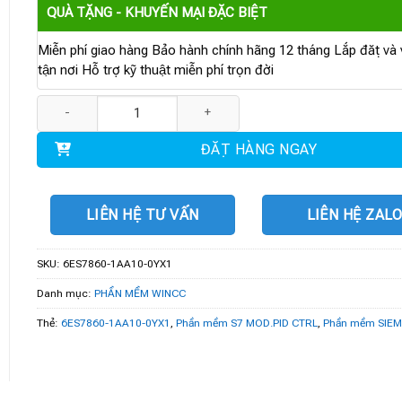
QUÀ TẶNG - KHUYẾN MẠI ĐẶC BIỆT
Miễn phí giao hàng Bảo hành chính hãng 12 tháng Lắp đặt và v
tận nơi Hỗ trợ kỹ thuật miễn phí trọn đời
6ES7860-1AA10-0YX1 | Phần mềm S7 MOD.PID CTRL, FB V5.1 số l
ĐẶT HÀNG NGAY
LIÊN HỆ TƯ VẤN
LIÊN HỆ ZAL
SKU:
6ES7860-1AA10-0YX1
Danh mục:
PHẦN MỀM WINCC
Thẻ:
6ES7860-1AA10-0YX1
,
Phần mềm S7 MOD.PID CTRL
,
Phần mềm SIE