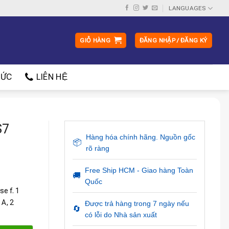
LANGUAGES
GIỎ HÀNG
ĐĂNG NHẬP / ĐĂNG KÝ
ỨC
LIÊN HỆ
S7
Hàng hóa chính hãng. Nguồn gốc
📦
rõ ràng
Free Ship HCM - Giao hàng Toàn
🚚
Quốc
e f. 1
 A, 2
Được trả hàng trong 7 ngày nếu
🔄
có lỗi do Nhà sản xuất