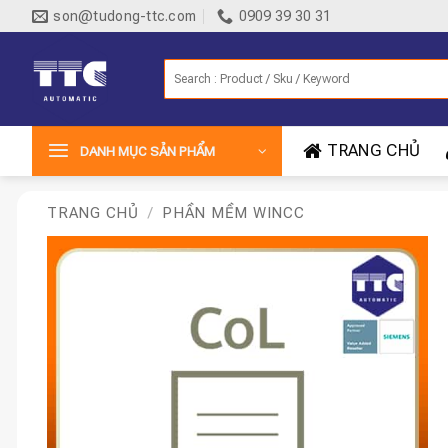
Bỏ
son@tudong-ttc.com
0909 39 30 31
qua
nội
Tìm
dung
kiếm:
TRANG CHỦ
DANH MỤC SẢN PHẨM
TRANG CHỦ
/
PHẦN MỀM WINCC