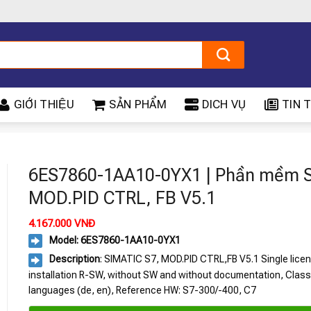
GIỚI THIỆU
SẢN PHẨM
DICH VỤ
TIN T
6ES7860-1AA10-0YX1 | Phần mềm 
MOD.PID CTRL, FB V5.1
4.167.000
VNĐ
Model: 6ES7860-1AA10-0YX1
Description
: SIMATIC S7, MOD.PID CTRL,FB V5.1 Single licens
installation R-SW, without SW and without documentation, Class
languages (de, en), Reference HW: S7-300/-400, C7