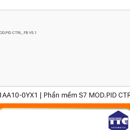
OD.PID CTRL, FB V5.1
AA10-0YX1 | Phần mềm S7 MOD.PID CTR