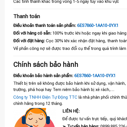
Các tỉnh thành khác trong vòng 1-5 ngày tùy vào khu vực
Thanh toán
Điều khoản thanh toán sản phẩm:
6ES7860-1AA10-0YX1
Đối với hàng có sẵn:
100% trước khi hoặc ngay khi giao hàng
Đối với đặt hàng:
Cọc 30% khi xác nhận đặt hàng, thanh toán
Về phần công nợ sẽ được trao đổi cụ thể trong quá trình làm
Chính sách bảo hành
Điều khoản bảo hành sản phẩm:
6ES7860-1AA10-0YX1
Thiết bị trên sẽ không được bảo hành khi sử dụng, vận hành
trường, phá hoại hay Tem niêm bảo hành bị xé rách,…
Công ty TNHH Điện Tự Động TTC
là nhà phân phối chính thứ
chính hãng trong 12 tháng.
LIÊN HỆ:
Để được tư vấn trực tiếp, quý khách
➢
Tư vấn bán hàng:
0899 885 226 (