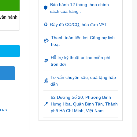
Bảo hành 12 tháng theo chính
🛡️
sách của hàng .
ận hành
♻️
Đầy đủ CO/CQ, hóa đơn VAT
ượng
Thanh toán tiện lợi. Công nợ linh
💳
hoạt
Hỗ trợ kỹ thuật online miễn phí
💬
trọn đời
O
Tư vấn chuyên sâu, quà tặng hấp
💰
dẫn
62 Đường Số 20, Phường Bình
📍
Hưng Hòa, Quận Bình Tân, Thành
MENS
phố Hồ Chí Minh, Việt Nam