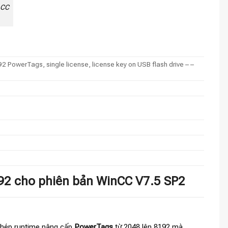
nCC
PowerTags, single license, license key on USB flash drive – –
92 cho phiên bản WinCC V7.5 SP2
 phép runtime nâng cấp
PowerTags
từ 2048 lên 8192 mà