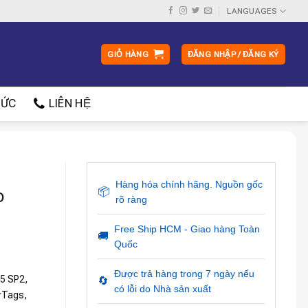
LANGUAGES
GIỎ HÀNG
ĐĂNG NHẬP / ĐĂNG KÝ
ỨC
LIÊN HỆ
Hàng hóa chính hãng. Nguồn gốc
o
📦
rõ ràng
Free Ship HCM - Giao hàng Toàn
🚚
Quốc
Được trả hàng trong 7 ngày nếu
5 SP2,
🔄
có lỗi do Nhà sản xuất
rTags,