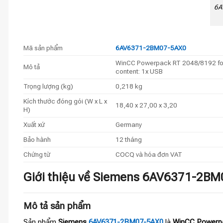
6A
Mã sản phẩm
6AV6371-2BM07-5AX0
WinCC Powerpack RT 2048/8192 for W
Mô tả
content: 1x USB
Trọng lượng (kg)
0,218 kg
Kích thước đóng gói (W x L x
18,40 x 27,00 x 3,20
H)
Xuất xứ
Germany
Bảo hành
12 tháng
Chứng từ
COCQ và hóa đơn VAT
Giới thiệu về Siemens 6AV6371-2BM
Mô tả sản phẩm
Sản phẩm
Siemens
6AV6371-2BM07-5AX0
là
WinCC Powerpa