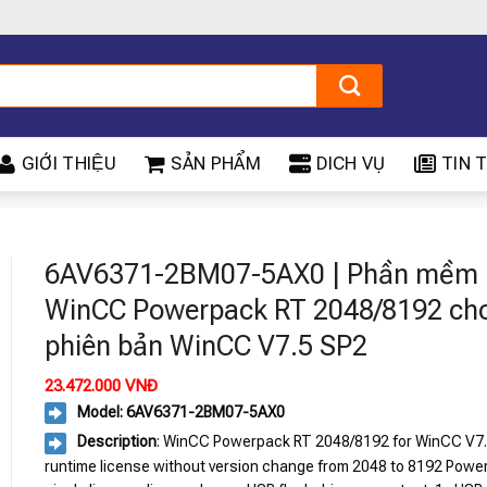
GIỚI THIỆU
SẢN PHẨM
DICH VỤ
TIN T
6AV6371-2BM07-5AX0 | Phần mềm
WinCC Powerpack RT 2048/8192 ch
phiên bản WinCC V7.5 SP2
23.472.000
VNĐ
Model: 6AV6371-2BM07-5AX0
Description
: WinCC Powerpack RT 2048/8192 for WinCC V7.
runtime license without version change from 2048 to 8192 Powe