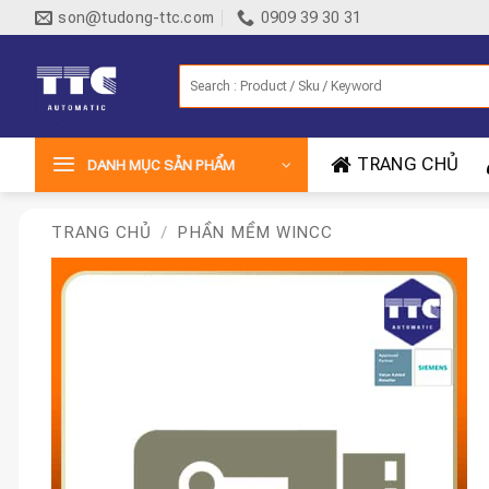
Bỏ
son@tudong-ttc.com
0909 39 30 31
qua
nội
Tìm
dung
kiếm:
TRANG CHỦ
DANH MỤC SẢN PHẨM
TRANG CHỦ
/
PHẦN MỀM WINCC