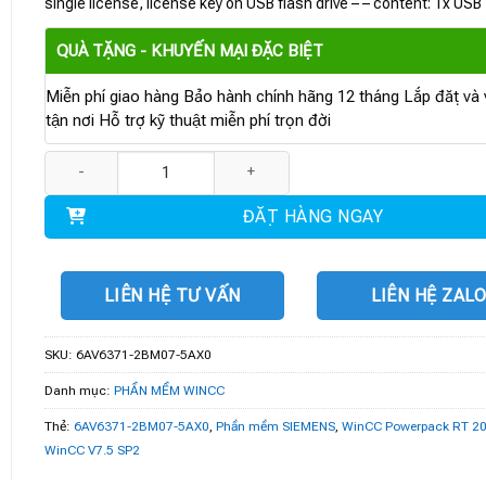
single license, license key on USB flash drive – – content: 1x USB
QUÀ TẶNG - KHUYẾN MẠI ĐẶC BIỆT
Miễn phí giao hàng Bảo hành chính hãng 12 tháng Lắp đặt và v
tận nơi Hỗ trợ kỹ thuật miễn phí trọn đời
6AV6371-2BM07-5AX0 | Phần mềm WinCC Powerpack RT 2048/8192 
ĐẶT HÀNG NGAY
LIÊN HỆ TƯ VẤN
LIÊN HỆ ZAL
SKU:
6AV6371-2BM07-5AX0
Danh mục:
PHẦN MỀM WINCC
Thẻ:
6AV6371-2BM07-5AX0
,
Phần mềm SIEMENS
,
WinCC Powerpack RT 20
WinCC V7.5 SP2