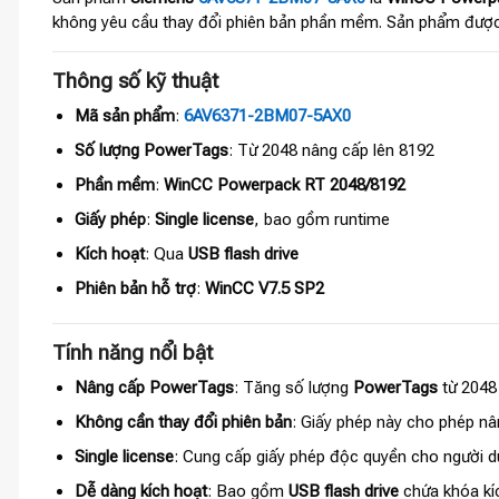
không yêu cầu thay đổi phiên bản phần mềm. Sản phẩm đượ
Thông số kỹ thuật
Mã sản phẩm
:
6AV6371-2BM07-5AX0
Số lượng PowerTags
: Từ 2048 nâng cấp lên 8192
Phần mềm
:
WinCC Powerpack RT 2048/8192
Giấy phép
:
Single license
, bao gồm runtime
Kích hoạt
: Qua
USB flash drive
Phiên bản hỗ trợ
:
WinCC V7.5 SP2
Tính năng nổi bật
Nâng cấp PowerTags
: Tăng số lượng
PowerTags
từ 2048 
Không cần thay đổi phiên bản
: Giấy phép này cho phép n
Single license
: Cung cấp giấy phép độc quyền cho người d
Dễ dàng kích hoạt
: Bao gồm
USB flash drive
chứa khóa kíc