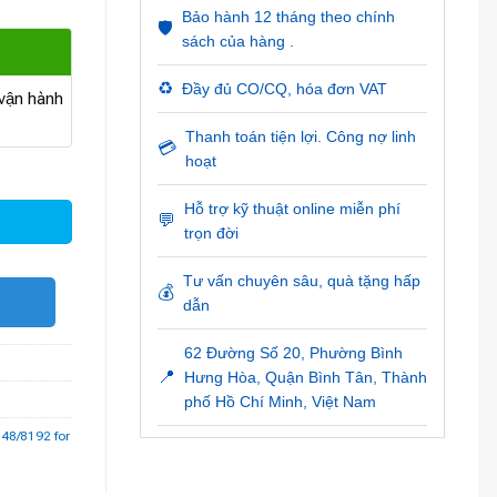
Bảo hành 12 tháng theo chính
🛡️
sách của hàng .
♻️
Đầy đủ CO/CQ, hóa đơn VAT
ận hành
Thanh toán tiện lợi. Công nợ linh
💳
hoạt
cho phiên bản WinCC V7.5 SP2 số lượng
Hỗ trợ kỹ thuật online miễn phí
💬
trọn đời
Tư vấn chuyên sâu, quà tặng hấp
💰
O
dẫn
62 Đường Số 20, Phường Bình
📍
Hưng Hòa, Quận Bình Tân, Thành
phố Hồ Chí Minh, Việt Nam
48/8192 for