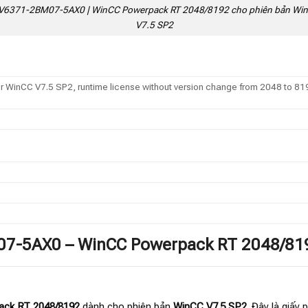
V6371-2BM07-5AX0 | WinCC Powerpack RT 2048/8192 cho phiên bản Wi
V7.5 SP2
inCC V7.5 SP2, runtime license without version change from 2048 to 8192 
07-5AX0 – WinCC Powerpack RT 2048/81
ck RT 2048/8192
dành cho phiên bản
WinCC V7.5 SP2
. Đây là giấy