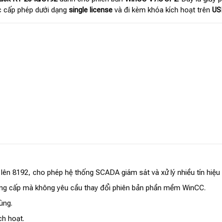
c cấp phép dưới dạng
single license
và đi kèm khóa kích hoạt trên
USB
lên 8192, cho phép hệ thống SCADA giám sát và xử lý nhiều tín hiệu
âng cấp mà không yêu cầu thay đổi phiên bản phần mềm WinCC.
ùng.
h hoạt.