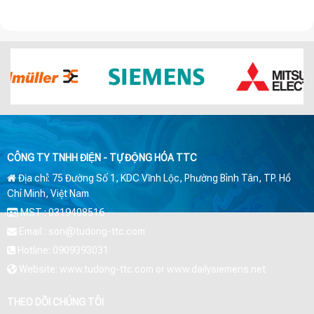
CÔNG TY TNHH ĐIỆN - TỰ ĐỘNG HÓA TTC
Địa chỉ: 75 Đường Số 1, KDC Vĩnh Lộc, Phường Bình Tân, TP. Hồ
Chí Minh, Việt Nam
MST : 0319408516
Email : son@tudong-ttc.com
Hotline: 0909393031
Website: www.tudong-ttc.com or www.dailysiemens.net
THEO DÕI CHÚNG TÔI