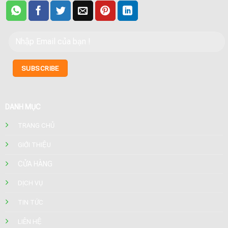
DANH MỤC
TRANG CHỦ
GIỚI THIỆU
CỬA HÀNG
DỊCH VỤ
TIN TỨC
LIÊN HỆ