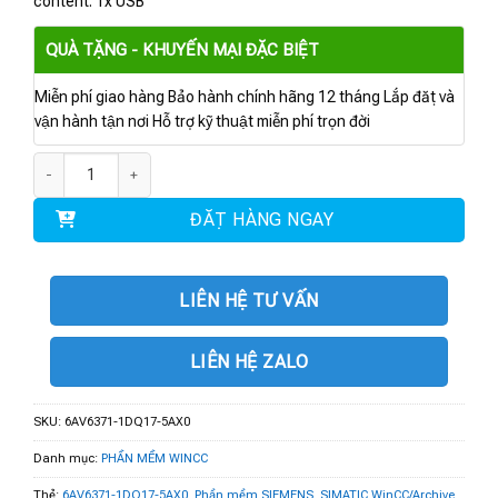
content: 1x USB
QUÀ TẶNG - KHUYẾN MẠI ĐẶC BIỆT
Miễn phí giao hàng Bảo hành chính hãng 12 tháng Lắp đặt và
vận hành tận nơi Hỗ trợ kỹ thuật miễn phí trọn đời
6AV6371-1DQ17-5AX0 | Phần mềm SIMATIC WinCC/Archive V7.5 SP2 số l
ĐẶT HÀNG NGAY
LIÊN HỆ TƯ VẤN
LIÊN HỆ ZALO
SKU:
6AV6371-1DQ17-5AX0
Danh mục:
PHẦN MỀM WINCC
Thẻ:
6AV6371-1DQ17-5AX0
,
Phần mềm SIEMENS
,
SIMATIC WinCC/Archive