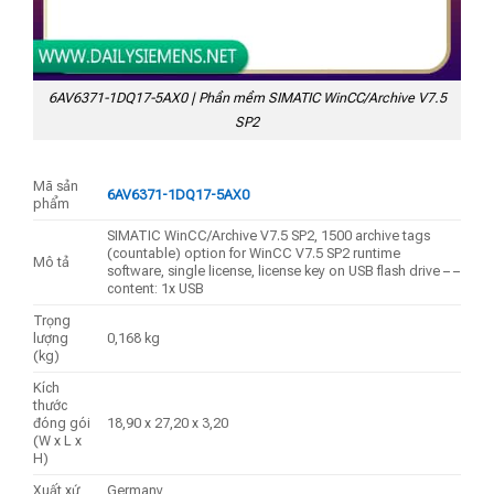
6AV6371-1DQ17-5AX0 | Phần mềm SIMATIC WinCC/Archive V7.5
SP2
Mã sản
6AV6371-1DQ17-5AX0
phẩm
SIMATIC WinCC/Archive V7.5 SP2, 1500 archive tags
(countable) option for WinCC V7.5 SP2 runtime
Mô tả
software, single license, license key on USB flash drive – –
content: 1x USB
Trọng
lượng
0,168 kg
(kg)
Kích
thước
đóng gói
18,90 x 27,20 x 3,20
(W x L x
H)
Xuất xứ
Germany