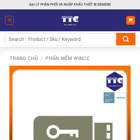
Bỏ
ĐẠI LÝ PHÂN PHỐI VÀ NHẬP KHẨU THIẾT BỊ SIEMENS
qua
nội
dung
Tìm
kiếm:
TRANG CHỦ
/
PHẦN MỀM WINCC