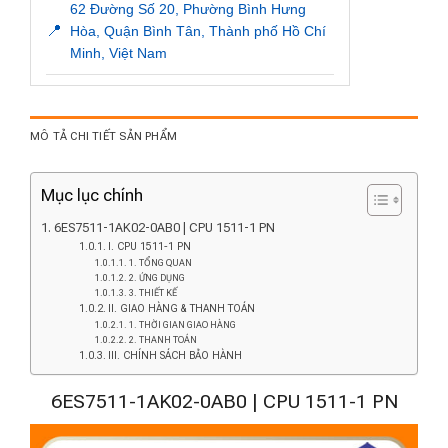
62 Đường Số 20, Phường Bình Hưng
📍
Hòa, Quận Bình Tân, Thành phố Hồ Chí
Minh, Việt Nam
MÔ TẢ CHI TIẾT SẢN PHẨM
Mục lục chính
6ES7511-1AK02-0AB0 | CPU 1511-1 PN
I. CPU 1511-1 PN
1. TỔNG QUAN
2. ỨNG DỤNG
3. THIẾT KẾ
II. GIAO HÀNG & THANH TOÁN
1. THỜI GIAN GIAO HÀNG
2. THANH TOÁN
III. CHÍNH SÁCH BẢO HÀNH
6ES7511-1AK02-0AB0 | CPU 1511-1 PN