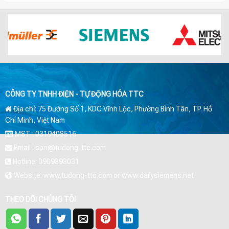
CÔNG TY TNHH ĐIỆN - TỰ ĐỘNG HÓA TTC
Địa chỉ: 75 Đường Số 1, KDC Vĩnh Lộc, Phường Bình Tân, TP. Hồ
Chí Minh, Việt Nam
MST : 0319408516
Email : son@tudong-ttc.com
Hotline: 0909393031
Website: www.tudong-ttc.com or www.dailysiemens.net
THEO DÕI CHÚNG TÔI