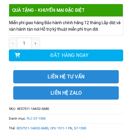
QUÀ TẶNG - KHUYẾN MẠI ĐẶC BIỆT
Miễn phí giao hàng Bảo hành chính hãng 12 tháng Lắp đặt và
vận hành tận nơi Hỗ trợ kỹ thuật miễn phí trọn đời
6ES7511-1AK02-0AB0 | CPU 1511-1 PN số lượng
ĐẶT HÀNG NGAY
LIÊN HỆ TƯ VẤN
LIÊN HỆ ZALO
SKU:
6ES7511-1AK02-0AB0
Danh mục:
PLC S7-1500
Thẻ:
6ES7511-1AK02-0AB0
,
CPU 1511-1 PN
,
S7-1500