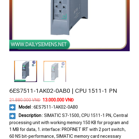
6ES7511-1AK02-0AB0 | CPU 1511-1 PN
Giá
Giá
21.880.000
VNĐ
13.000.000
VNĐ
gốc
hiện
Model
: 6ES7511-1AK02-0AB0
là:
tại
21.880.000 VNĐ.
là:
Description
: SIMATIC S7-1500, CPU 1511-1 PN, Central
13.000.000 VNĐ.
processing unit with working memory 150 KB for program and
1 MB for data, 1. interface: PROFINET IRT with 2 port switch,
60 NS bit-performance, SIMATIC memory card necessary