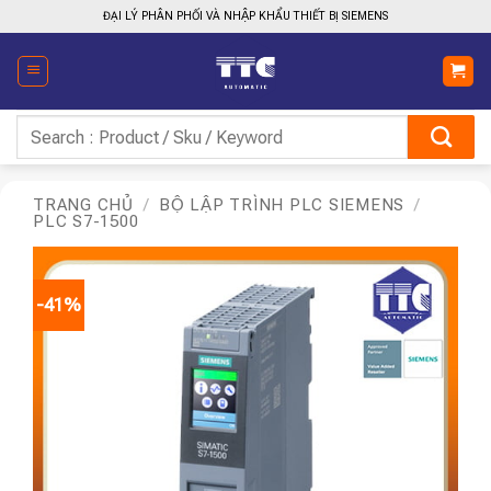
Bỏ
ĐẠI LÝ PHÂN PHỐI VÀ NHẬP KHẨU THIẾT BỊ SIEMENS
qua
nội
dung
Tìm
kiếm:
TRANG CHỦ
/
BỘ LẬP TRÌNH PLC SIEMENS
/
PLC S7-1500
-41%