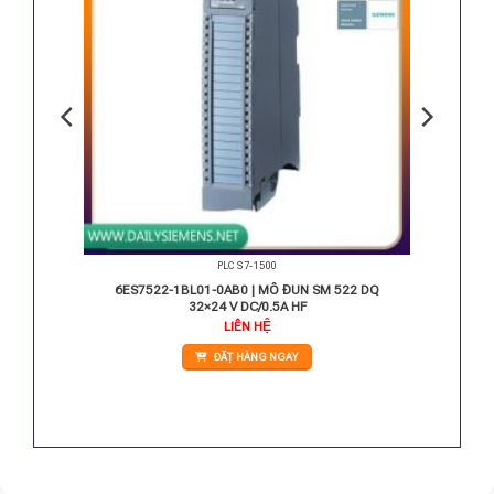
PLC S7-1500
 DQ 16x
6ES7522-1BL01-0AB0 | MÔ ĐUN SM 522 DQ
32×24 V DC/0.5A HF
LIÊN HỆ
ĐẶT HÀNG NGAY