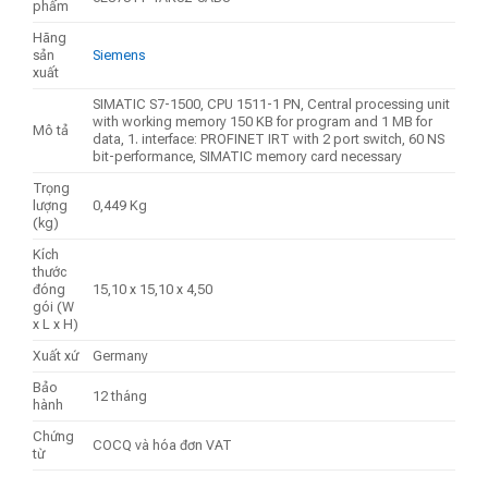
phẩm
Hãng
sản
Siemens
xuất
SIMATIC S7-1500, CPU 1511-1 PN, Central processing unit
with working memory 150 KB for program and 1 MB for
Mô tả
data, 1. interface: PROFINET IRT with 2 port switch, 60 NS
bit-performance, SIMATIC memory card necessary
Trọng
lượng
0,449 Kg
(kg)
Kích
thước
đóng
15,10 x 15,10 x 4,50
gói (W
x L x H)
Xuất xứ
Germany
Bảo
12 tháng
hành
Chứng
COCQ và hóa đơn VAT
từ