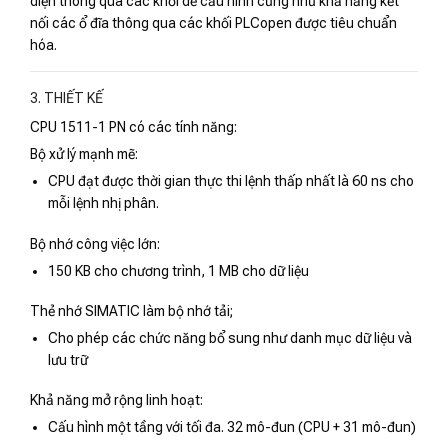
diện thông qua các khối dễ cấu hình cũng như khả năng kết
nối các ổ đĩa thông qua các khối PLCopen được tiêu chuẩn
hóa.
3. THIẾT KẾ
CPU 1511-1 PN có các tính năng:
Bộ xử lý mạnh mẽ:
CPU đạt được thời gian thực thi lệnh thấp nhất là 60 ns cho
mỗi lệnh nhị phân.
Bộ nhớ công việc lớn:
150 KB cho chương trình, 1 MB cho dữ liệu
Thẻ nhớ SIMATIC làm bộ nhớ tải;
Cho phép các chức năng bổ sung như danh mục dữ liệu và
lưu trữ
Khả năng mở rộng linh hoạt:
Cấu hình một tầng với tối đa. 32 mô-đun (CPU + 31 mô-đun)